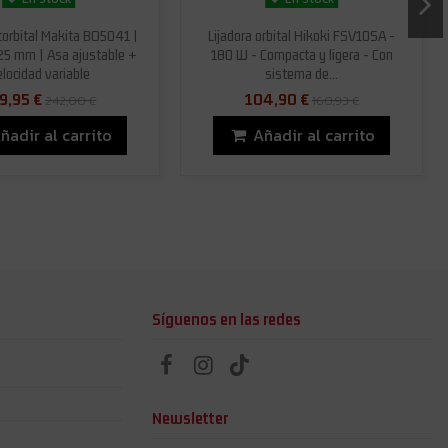
otorbital Makita BO5041 |
Lijadora orbital Hikoki FSV10SA -
25 mm | Asa ajustable +
180 W - Compacta y ligera - Con
locidad variable
sistema de...
9,95 €
104,90 €
242,00 €
160,93 €
ñadir al carrito
Añadir al carrito
Síguenos en las redes
Newsletter