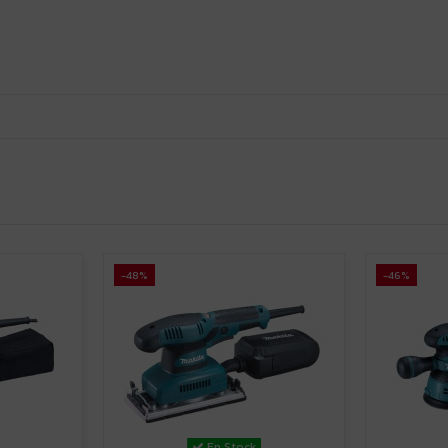
-48%
-46%
En Stock