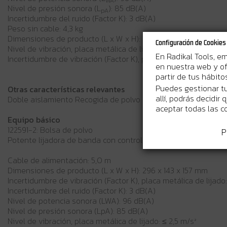
WA
Nivel de presión sonora (L
): 85 dB(A)
pA
Incertidumbre del ruido (Factor K): 3 dB(A)
Peso sin cable: 4,3 kg
Dimensiones de producto (L x W x H): 296 x 143 x 157 mm
Configuración de Cookies
Nivel de vibración, placa metálica de lijado: ≤ 2,5 m/s²
En Radikal Tools, e
Incertidumbre de vibración (Factor K), placa metálica de lijado:
en nuestra web y of
partir de tus hábit
Puedes gestionar tu
Otras características relevantes
allí, podrás decidir
Doble aislamiento Recogida de polvo Velocidad variable
aceptar todas las c
Equipo básico
122591-2: Bolsa de polvo
P
Potente lijadora de banda con control electrónico de velocid
Cable de alimentación: 5,0 m
Dimensiones de producto (L x W x H): 296 x 143 x 157 mm
Incertidumbre de vibración (Factor K), placa metálica de lijado:
Incertidumbre del ruido (Factor K): 3 dB(A)
Nivel de potencia sonora (LWA): 96 dB(A)
Nivel de presión sonora (LpA): 85 dB(A)
Nivel de vibración, placa metálica de lijado: ≤ 2,5 m/s²