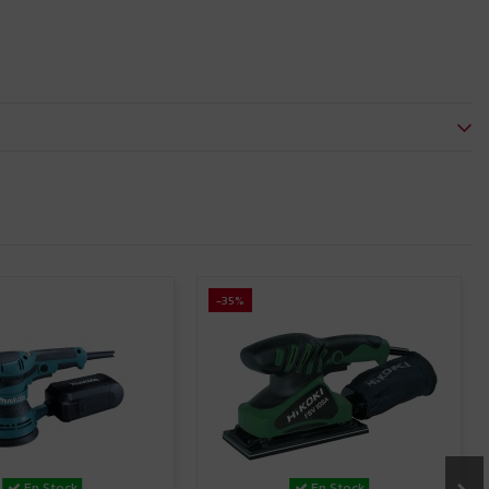
-35%
En Stock
En Stock