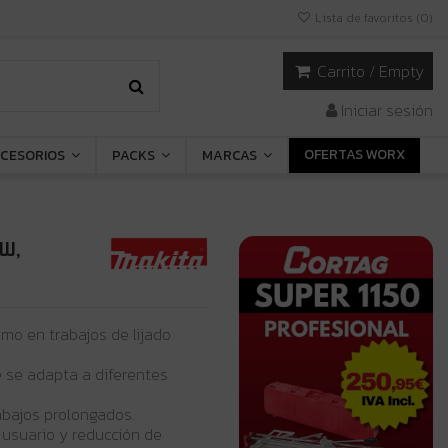
Lista de favoritos (
0
)
Carrito
/
Empty
Iniciar sesión
OFERTAS WORX
CESORIOS
PACKS
MARCAS
 W,
mo en trabajos de lijado
 se adapta a diferentes
trabajos prolongados.
usuario y reducción de