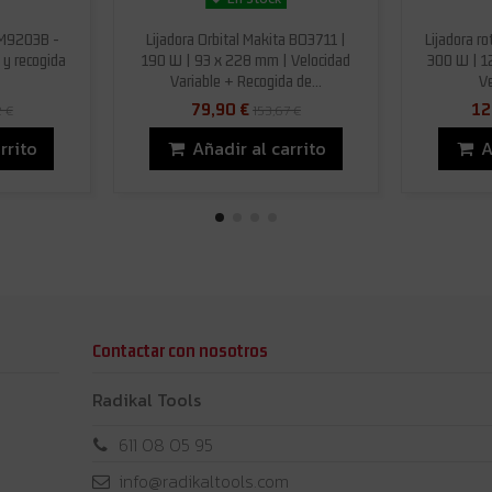
a M9203B -
Lijadora Orbital Makita BO3711 |
Lijadora r
 y recogida
190 W | 93 x 228 mm | Velocidad
300 W | 1
Variable + Recogida de...
Ve
79,90 €
12
2 €
153,67 €
rrito
Añadir al carrito
A
Contactar con nosotros
Radikal Tools
611 08 05 95
info@radikaltools.com