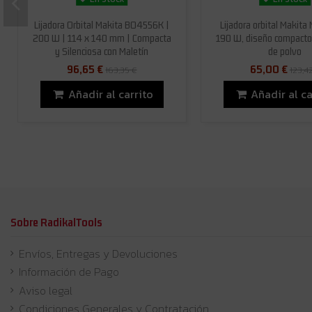
Lijadora Orbital Makita BO4556K |
Lijadora orbital Makit
200 W | 114 x 140 mm | Compacta
190 W, diseño compacto
y Silenciosa con Maletín
de polvo
96,65 €
65,00 €
163,35 €
123,4
Añadir al carrito
Añadir al ca
Sobre RadikalTools
Envíos, Entregas y Devoluciones
Información de Pago
Aviso legal
Condiciones Generales y Contratación