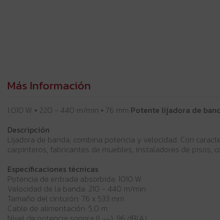
Más Información
1.010 W • 220 - 440 m/min • 76 mm
Potente lijadora de ban
Descripción
Lijadora de banda, combina potencia y velocidad. Con caracter
carpinteros, fabricantes de muebles, instaladores de pisos, c
Especificaciones técnicas
Potencia de entrada absorbida: 1010 W
Velocidad de la banda: 210 - 440 m/min
Tamaño del cinturón: 76 x 533 mm
Cable de alimentación: 5,0 m
Nivel de potencia sonora (L
): 96 dB(A)