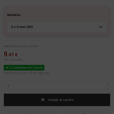
Modelo
Referencia
CG-62841
9
,47
€
IVA incluido
2 Unidades En Stock
Recíbelo lunes 10 de agosto
Añadir al carrito