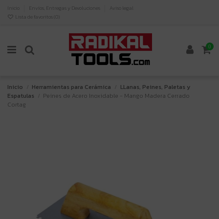
Inicio
Envíos, Entregas y Devoluciones
Aviso legal
Lista de favoritos (
0
)
0
Inicio
Herramientas para Cerámica
LLanas, Peines, Paletas y
Espatulas
Peines de Acero Inoxidable - Mango Madera Cerrado
Cortag