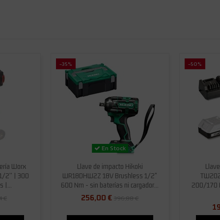
-35%
-50%
En Stock
ería Worx
Llave de impacto Hikoki
Llav
/2'' | 300
WR18DHW2Z 18V Brushless 1/2"
TW202D
 |...
600 Nm - sin baterías ni cargador...
200/170 N
256,00 €
4 €
396,88 €
19