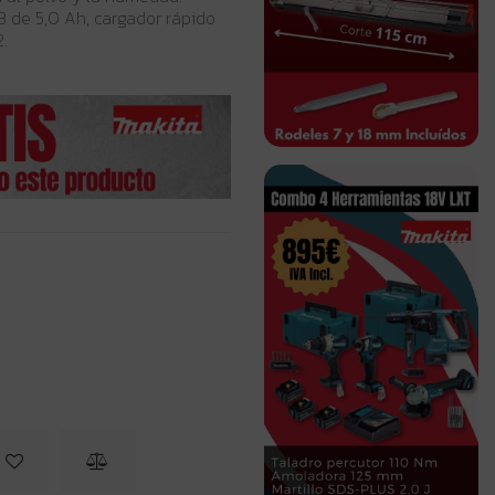
 de 5,0 Ah, cargador rápido
.