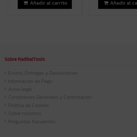
Añadir al carrito
Añadir al ca
Sobre RadikalTools
Envíos, Entregas y Devoluciones
Información de Pago
Aviso legal
Condiciones Generales y Contratación
Política de Cookies
Sobre nosotros
Preguntas frecuentes