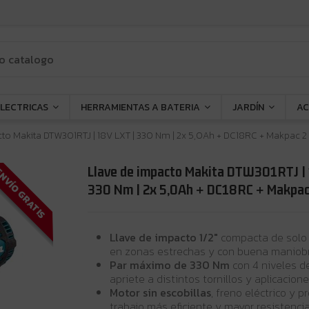
ELECTRICAS
HERRAMIENTAS A BATERIA
JARDÍN
AC
to Makita DTW301RTJ | 18V LXT | 330 Nm | 2x 5,0Ah + DC18RC + Makpac 2
Llave de impacto Makita DTW301RTJ | 
NVÍO GRATIS
330 Nm | 2x 5,0Ah + DC18RC + Makpac
Llave de impacto 1/2"
compacta de solo 1
en zonas estrechas y con buena maniobr
Par máximo de 330 Nm
con 4 niveles d
apriete a distintos tornillos y aplicacione
Motor sin escobillas
, freno eléctrico y 
trabajo más eficiente y mayor resistenci