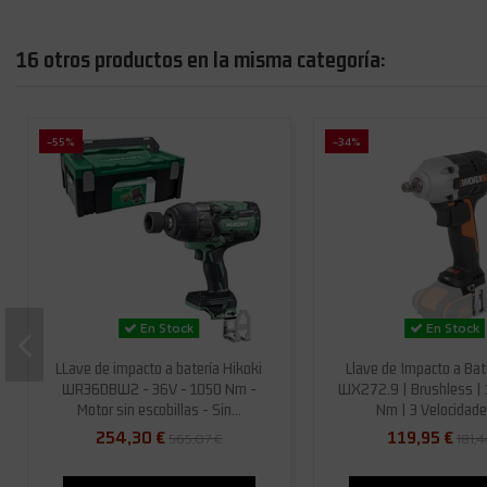
16 otros productos en la misma categoría:
-55%
-34%
En Stock
En Stock
LLave de impacto a batería Hikoki
Llave de Impacto a Bat
WR36DBW2 - 36V - 1050 Nm -
WX272.9 | Brushless | 1
Motor sin escobillas - Sin...
Nm | 3 Velocidades
254,30 €
119,95 €
565,07 €
181,4