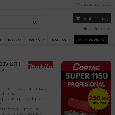
Lista de favoritos (
0
)
Carrito
/
Empty
Iniciar sesión
OFERTAS WORX
CESORIOS
PACKS
MARCAS
18V LXT |
 2
44 mm, ideal para trabajar
abilidad.
e potencia para adaptar el
s.
protección XPT para un
a al polvo y la humedad.