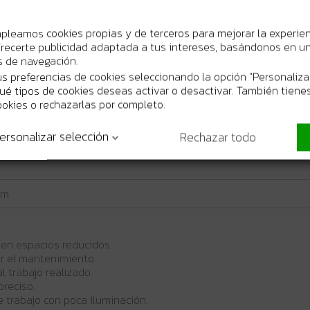
mpleamos cookies propias y de terceros para mejorar la experie
recerte publicidad adaptada a tus intereses, basándonos en un 
os de navegación.
s preferencias de cookies seleccionando la opción "Personaliza
 qué tipos de cookies deseas activar o desactivar. También tienes
ookies o rechazarlas por completo.
ersonalizar selección
Rechazar todo
mm
en espacios reducidos.
ir el mantenimiento.
l trabajo realizado.
preciso.
e trabajo con poca iluminación.