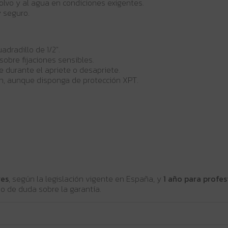
olvo y al agua en condiciones exigentes.
 seguro.
dradillo de 1/2".
obre fijaciones sensibles.
 durante el apriete o desapriete.
ón, aunque disponga de protección XPT.
res
, según la legislación vigente en España, y
1 año para profes
so de duda sobre la garantía.