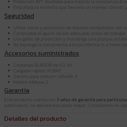
Protección XPT diseñada para mejorar la resistencia al p
Empuñadura estrecha que favorece un manejo cómodo y
Seguridad
Utilice vasos y accesorios de impacto compatibles con cua
Compruebe el ajuste de par adecuado antes de trabajar s
Use gafas de protección y mantenga una postura estable
No exponga la herramienta a lluvia intensa ni a inmersi
Accesorios suministrados
2 baterías BL1850B de 5,0 Ah
Cargador rápido DC18RC
Gancho para cinturón 346449-3
Maletín Makpac 2
Garantía
Este producto cuenta con
3 años de garantía para particula
particulares, se aplicará ese plazo mayor. Consúltenos en ca
Detalles del producto