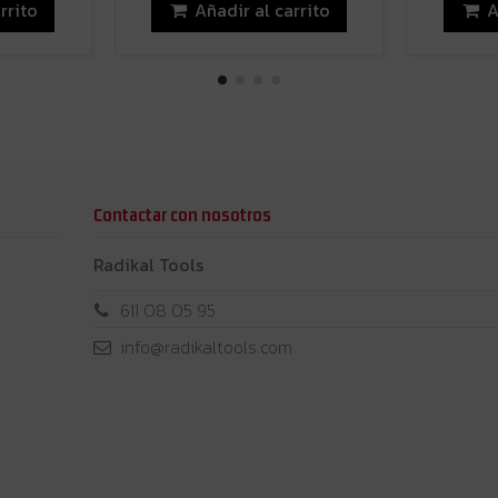
rrito
Añadir al carrito
A
Contactar con nosotros
Radikal Tools
611 08 05 95
info@radikaltools.com