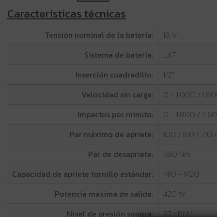
Características técnicas
Tensión nominal de la batería:
18 V
Sistema de batería:
LXT
Inserción cuadradillo:
1/2"
Velocidad sin carga:
0 - 1.000 / 1.8
Impactos por minuto:
0 - 1.800 / 2.6
Par máximo de apriete:
100 / 160 / 210
Par de desapriete:
580 Nm
Capacidad de apriete tornillo estándar:
M10 - M20
Potencia máxima de salida:
420 W
Nivel de presión sonora:
97 dB(A)