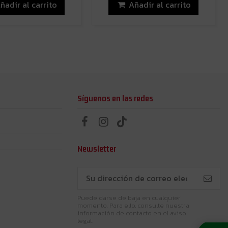
ñadir al carrito
Añadir al carrito
Síguenos en las redes
Newsletter
Puede darse de baja en cualquier
momento. Para ello, consulte nuestra
información de contacto en el aviso
legal.