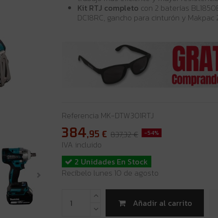
Kit RTJ completo
con 2 baterías BL1850B
DC18RC, gancho para cinturón y Makpac 2
Referencia
MK-DTW301RTJ
384
,95
€
837,32 €
-54%
IVA incluido
2 Unidades En Stock
Recíbelo lunes 10 de agosto
Añadir al carrito