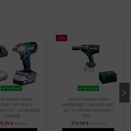
-37%
En Stock
En Stock
e de impacto Makita
Llave de Impacto HiKOKI
001 | 18V Serie G |
WR36DGW2Z | 36V Multi Volt |
m | 1/2" | 2x BL1820G
1/2" | 1.400 Nm | Brushless |
+ DC18WB
IP56...
5,95 €
379,95 €
388,41 €
605,00 €