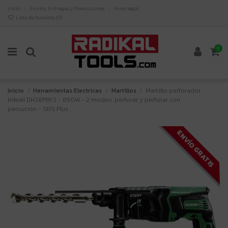
Inicio
Envíos, Entregas y Devoluciones
Aviso legal
Lista de favoritos (
0
)
0
Inicio
Herramientas Electricas
Martillos
Martillo perforador
Hikoki DH28PBY2 - 850W - 2 modos: perforar y perforar con
percusión - SDS Plus
ENVÍO GRATIS