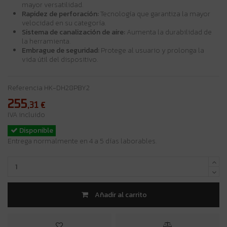
mayor versatilidad.
Rapidez de perforación:
Tecnología que garantiza la mayor
velocidad en su categoría.
Sistema de canalización de aire:
Aumenta la durabilidad de
la herramienta.
Embrague de seguridad:
Protege al usuario y prolonga la
vida útil del dispositivo.
Referencia
HK-DH28PBY2
255
,31
€
IVA incluido
Disponible
Entrega normalmente en 4 a 5 días laborables.
Añadir al carrito