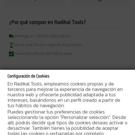
¿Por qué comprar en Radikal Tools?
Entrega en 24/48h laborables
Stock real. Envío urgente disponible
Garantia Oficial del Fabricante
Configuración de Cookies
En Radikal Tools, empleamos cookies propias y de
Más Información
terceros para mejorar la experiencia de navegación en
nuestra web y ofrecerte publicidad adaptada a tus
2 modos de uso:
Perforar y perforar con percusión.
intereses, basándonos en un perfil creado a partir de
tus hábitos de navegación.
Innovador diseño
que ofrece la mayor rapidez de perforación de
Puedes gestionar tus preferencias de cookies
su clase.
seleccionando la opción "Personalizar selección". Desde
Equipado con un
nuevo sistema de canalización del aire
que
allí, podrás decidir qué tipos de cookies deseas activar o
duplica la durabilidad
de la herramienta.
desactivar. También tienes la posibilidad de aceptar
todas las cookies o rechazarlas por completo.