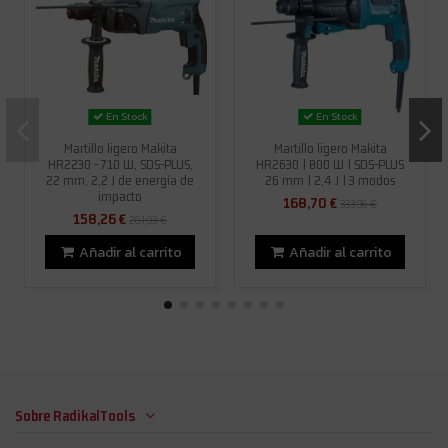
En Stock
En Stock
Martillo ligero Makita
Martillo ligero Makita
HR2230 - 710 W, SDS-PLUS,
HR2630 | 800 W | SDS-PLUS
22 mm, 2,2 J de energía de
26 mm | 2,4 J | 3 modos
impacto
168,70 €
333,96 €
158,26 €
281,93 €
Añadir al carrito
Añadir al carrito
Sobre RadikalTools