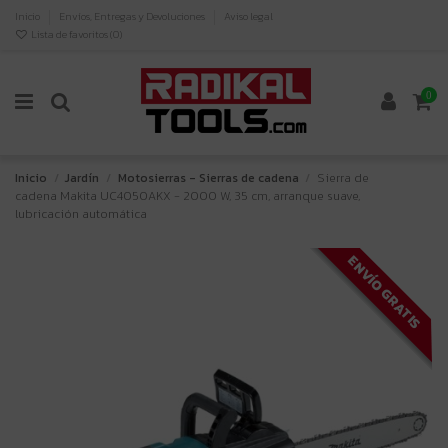
Inicio
Envíos, Entregas y Devoluciones
Aviso legal
Lista de favoritos (
0
)
0
Inicio
Jardín
Motosierras - Sierras de cadena
Sierra de
cadena Makita UC4050AKX - 2000 W, 35 cm, arranque suave,
lubricación automática
ENVÍO GRATIS