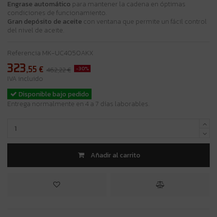
Engrase automático
para mantener la cadena en óptimas
condiciones de funcionamiento.
Gran depósito de aceite
con ventana que permite un fácil control
del nivel de aceite.
Referencia
MK-UC4050AKX
323
,55
€
-30%
462,22 €
IVA incluido
Disponible bajo pedido
Entrega normalmente en 4 a 7 días laborables.
Añadir al carrito