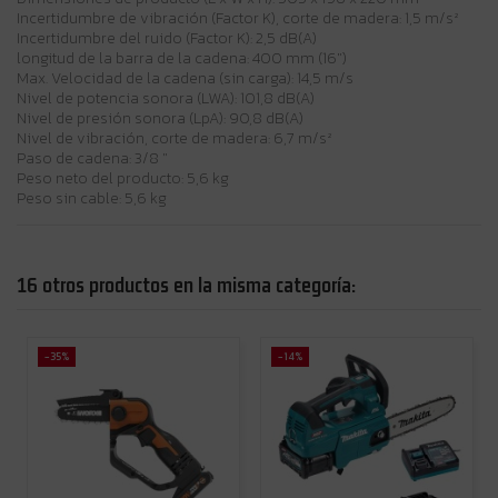
Incertidumbre de vibración (Factor K), corte de madera: 1,5 m/s²
Incertidumbre del ruido (Factor K): 2,5 dB(A)
longitud de la barra de la cadena: 400 mm (16")
Max. Velocidad de la cadena (sin carga): 14,5 m/s
Nivel de potencia sonora (LWA): 101,8 dB(A)
Nivel de presión sonora (LpA): 90,8 dB(A)
Nivel de vibración, corte de madera: 6,7 m/s²
Paso de cadena: 3/8 "
Peso neto del producto: 5,6 kg
Peso sin cable: 5,6 kg
16 otros productos en la misma categoría:
-35%
-14%