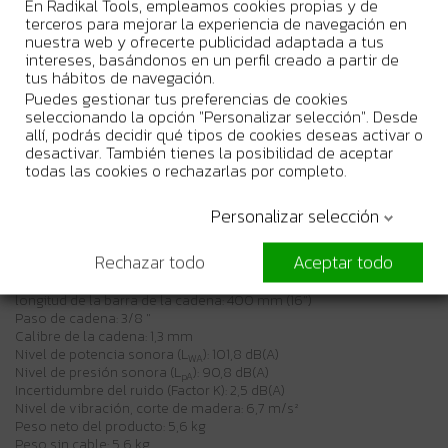
En Radikal Tools, empleamos cookies propias y de
El gran depósito de aceite con ventana permite al operador
terceros para mejorar la experiencia de navegación en
comprobar el nivel de aceite de la barra
nuestra web y ofrecerte publicidad adaptada a tus
El limitador de corriente incorporado ayuda a proteger el motor
intereses, basándonos en un perfil creado a partir de
de quemaduras reduciendo la potencia al motor cuando la sierra
tus hábitos de navegación.
está sobrecargada.
Puedes gestionar tus preferencias de cookies
El revestimiento de goma del mango garantiza un agarre firme
seleccionando la opción "Personalizar selección". Desde
para trabajar
allí, podrás decidir qué tipos de cookies deseas activar o
Lubricación automática de la cadena
desactivar. También tienes la posibilidad de aceptar
todas las cookies o rechazarlas por completo.
Especificaciones técnicas
Incertidumbre de vibración (Factor K), corte de madera: 1,5 m/s²
Personalizar selección
Potencia de entrada absorbida: 2000 W
Depósito de aceite de cadena: 0,2 L
Rechazar todo
Aceptar todo
Max. Velocidad de la cadena (sin carga): 14,5 m/s
Velocidad de la cadena a máx. Potencia: 14,5 m/s
longitud de la barra de la cadena: 400 mm (16")
Paso de cadena: 3/8 "
Calibre de la cadena: 1,3 mm
Nivel de potencia sonora (L
): 101,8 dB(A)
WA
Nivel de presión sonora (L
): 90,8 dB(A)
pA
Incertidumbre del ruido (Factor K): 2,5 dB(A)
Nivel de vibración, corte de madera: 6,7 m/s²
Peso neto del producto: 5,6 kg
Peso sin cable: 5,6 kg