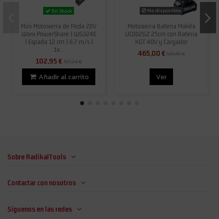
No disponible
En Stock
Mini Motosierra de Poda 20V
Motosierra Bateria Makita
Worx PowerShare | WG324E
UC002GZ 25cm con Bateria
| Espada 12 cm | 6,7 m/s |
XGT 40V y Cargador
1x...
465,00 €
539,45 €
102,95 €
157,24 €
Añadir al carrito
Ver
Sobre RadikalTools
Contactar con nosotros
Síguenos en las redes