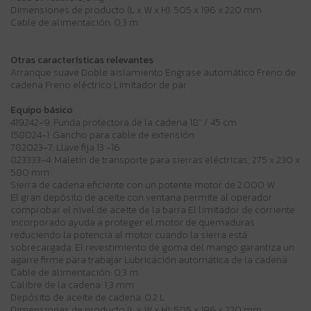
Dimensiones de producto (L x W x H): 505 x 196 x 220 mm
Cable de alimentación: 0,3 m
Otras características relevantes
Arranque suave Doble aislamiento Engrase automático Freno de
cadena Freno eléctrico Limitador de par
Equipo básico
419242-9: Funda protectora de la cadena 18" / 45 cm
158024-1: Gancho para cable de extensión
782023-7: Llave fija 13 -16
823333-4: Maletín de transporte para sierras eléctricas, 275 x 230 x
580 mm
Sierra de cadena eficiente con un potente motor de 2.000 W
El gran depósito de aceite con ventana permite al operador
comprobar el nivel de aceite de la barra El limitador de corriente
incorporado ayuda a proteger el motor de quemaduras
reduciendo la potencia al motor cuando la sierra está
sobrecargada. El revestimiento de goma del mango garantiza un
agarre firme para trabajar Lubricación automática de la cadena
Cable de alimentación: 0,3 m
Calibre de la cadena: 1,3 mm
Depósito de aceite de cadena: 0,2 L
Dimensiones de producto (L x W x H): 505 x 196 x 220 mm