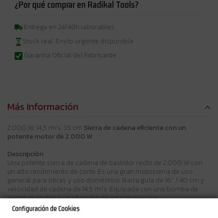
¿Por qué comprar en Radikal Tools?
Entrega en 24/48h laborables
Stock real. Envío urgente disponible
Garantia Oficial del Fabricante
Más Información
2.000 W, 14,5 m/s, 35 cm
Sierra de cadena eficiente con un
potente motor de 2.000 W
Descripción
Una potente sierra de cadena de bastidor recto de 2.000 W con
un alto rendimiento de corte. Es una gran motosierra de uso
general para obras y uso doméstico. Barra guía de 16" / 40 cm y
velocidad de cadena de 14,5 m/s. Equipada con una bomba de
aceite ajustable y una función de arranque suave.
Configuración de Cookies
Beneficios del usuario