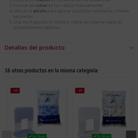
Insertar las
cuñas
en los calzos manualmente.
Utilizar el
alicate
para aplicar la presión necesaria y nivelar
las piezas.
Una vez fraguado el mortero, retirar el sistema según el
procedimiento habitual.
Detalles del producto
16 otros productos en la misma categoría:
-4%
-4%
En Stock
En Stock