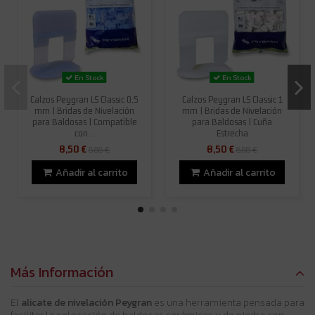
En Stock
En Stock
Calzos Peygran LS Classic 0,5
Calzos Peygran LS Classic 1
mm | Bridas de Nivelación
mm | Bridas de Nivelación
para Baldosas | Compatible
para Baldosas | Cuña
con...
Estrecha
8,50 €
8,50 €
8,88 €
8,88 €
Añadir al carrito
Añadir al carrito
Más Información
El
alicate de nivelación Peygran
es una herramienta pensada para