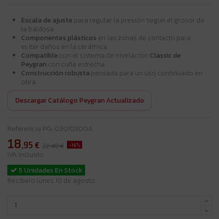
Escala de ajuste
para regular la presión según el grosor de
la baldosa.
Componentes plásticos
en las zonas de contacto para
evitar daños en la cerámica.
Compatible
con el sistema de nivelación
Classic de
Peygran
con cuña estrecha.
Construcción robusta
pensada para un uso continuado en
obra.
Descargar Catálogo Peygran Actualizado
Referencia
PG-03010300A
18
,95
€
-16%
22,48 €
IVA incluido
5 Unidades En Stock
Recíbelo lunes 10 de agosto