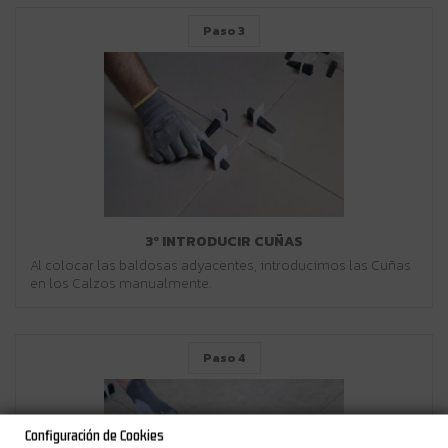
Paso 3
3º INTRODUCIR CUÑAS
Al colocar las baldosas adyacentes, introducimos las Cuñas
en los Calzos manualmente.
Paso 4
Configuración de Cookies