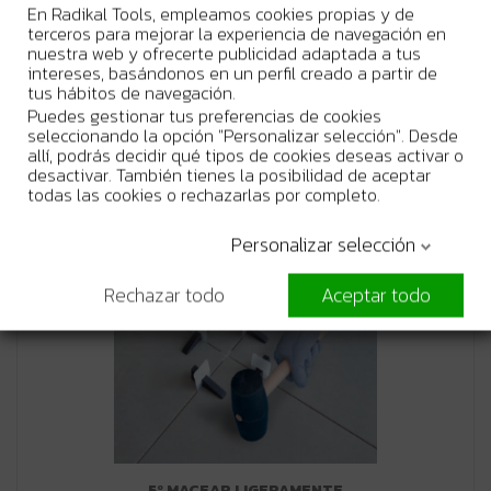
En Radikal Tools, empleamos cookies propias y de
terceros para mejorar la experiencia de navegación en
nuestra web y ofrecerte publicidad adaptada a tus
intereses, basándonos en un perfil creado a partir de
tus hábitos de navegación.
Puedes gestionar tus preferencias de cookies
4º APRETAR
seleccionando la opción "Personalizar selección". Desde
allí, podrás decidir qué tipos de cookies deseas activar o
Apoyamos el Alicate según imagen y apretamos al máximo
desactivar. También tienes la posibilidad de aceptar
para enrasar las baldosas antes de que solidifique la cola.
todas las cookies o rechazarlas por completo.
Personalizar selección
Paso 5
Rechazar todo
Aceptar todo
5º MACEAR LIGERAMENTE