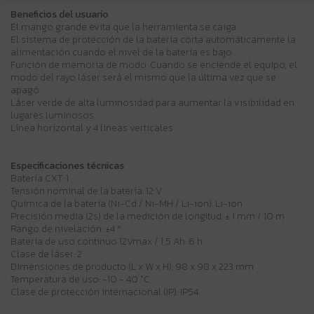
Beneficios del usuario
El mango grande evita que la herramienta se caiga
El sistema de protección de la batería corta automáticamente la
alimentación cuando el nivel de la batería es bajo
Función de memoria de modo: Cuando se enciende el equipo, el
modo del rayo láser será el mismo que la última vez que se
apagó.
Láser verde de alta luminosidad para aumentar la visibilidad en
lugares luminosos
Línea horizontal y 4 líneas verticales
Especificaciones técnicas
Batería CXT: 1
Tensión nominal de la batería: 12 V
Química de la batería (Ni-Cd / Ni-MH / Li-ion): Li-ion
Precisión media (2s) de la medición de longitud: ± 1 mm / 10 m
Rango de nivelación: ±4 º
Batería de uso continuo 12Vmax / 1,5 Ah: 6 h
Clase de láser: 2
Dimensiones de producto (L x W x H): 98 x 98 x 223 mm
Temperatura de uso: -10 - 40 °C
Clase de protección internacional (IP): IP54