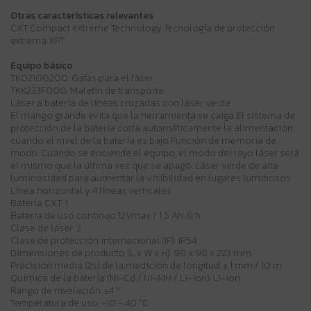
Otras características relevantes
CXT Compact eXtreme Technology Tecnología de protección
extrema XPT
Equipo básico
TK02100200: Gafas para el láser
TKK233F000: Maletín de transporte.
Láser a batería de líneas cruzadas con láser verde
El mango grande evita que la herramienta se caiga El sistema de
protección de la batería corta automáticamente la alimentación
cuando el nivel de la batería es bajo Función de memoria de
modo: Cuando se enciende el equipo, el modo del rayo láser será
el mismo que la última vez que se apagó. Láser verde de alta
luminosidad para aumentar la visibilidad en lugares luminosos
Línea horizontal y 4 líneas verticales
Batería CXT: 1
Batería de uso continuo 12Vmax / 1,5 Ah: 6 h
Clase de láser: 2
Clase de protección internacional (IP): IP54
Dimensiones de producto (L x W x H): 98 x 98 x 223 mm
Precisión media (2s) de la medición de longitud: ± 1 mm / 10 m
Química de la batería (Ni-Cd / Ni-MH / Li-ion): Li-ion
Rango de nivelación: ±4 º
Temperatura de uso: -10 - 40 °C