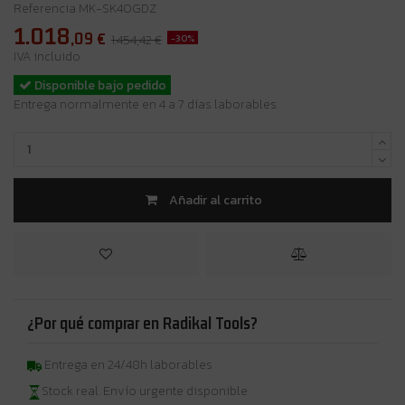
Referencia
MK-SK40GDZ
1.018
,09
€
-30%
1.454,42 €
IVA incluido
Disponible bajo pedido
Entrega normalmente en 4 a 7 días laborables.
Añadir al carrito
¿Por qué comprar en Radikal Tools?
Entrega en 24/48h laborables
Stock real. Envío urgente disponible