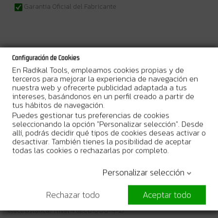
Garantia Oficial del Fabricante
Más Información
Configuración de Cookies
En Radikal Tools, empleamos cookies propias y de
terceros para mejorar la experiencia de navegación en
12Vmax • 10m
Láser a batería de líneas cruzadas con láser verde
nuestra web y ofrecerte publicidad adaptada a tus
intereses, basándonos en un perfil creado a partir de
Descripción
tus hábitos de navegación.
Láser de línea cruzada autonivelante con cuatro líneas verdes
verticales y una horizontal que pueden utilizarse por separado o
Puedes gestionar tus preferencias de cookies
juntas. Visibilidad de 10 metros. Todas las funciones son fáciles de
seleccionando la opción "Personalizar selección". Desde
manejar desde un solo botón. El láser es resistente al polvo y al
allí, podrás decidir qué tipos de cookies deseas activar o
agua con clasificación IP54. Sin batería, sin cargador en equipo
desactivar. También tienes la posibilidad de aceptar
básico
todas las cookies o rechazarlas por completo.
Función de memoria de modo: Cuando se enciende, el modo del
Personalizar selección
láser será el mismo que la última vez que se apagó. Asa grande
para evitar que la herramienta se caiga. La construcción
amortiguadora minimiza la vibración de la herramienta durante
Rechazar todo
Aceptar todo
el transporte. Medidas de protección ESD (descarga
electrostática): Nivel 4 (IEC61000-4-2).