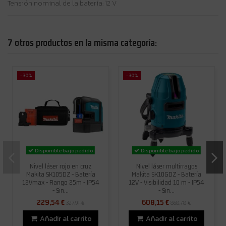
Tensión nominal de la batería: 12 V
7 otros productos en la misma categoría:
-30%
-30%
Disponible bajo pedido
Disponible bajo pedido
Nivel láser rojo en cruz
Nivel láser multirrayos
Makita SK105DZ - Batería
Makita SK10GDZ - Batería
12Vmax - Rango 25m - IP54
12V - Visibilidad 10 m - IP54
- Sin...
- Sin...
229,54 €
608,15 €
327,91 €
868,78 €
Añadir al carrito
Añadir al carrito