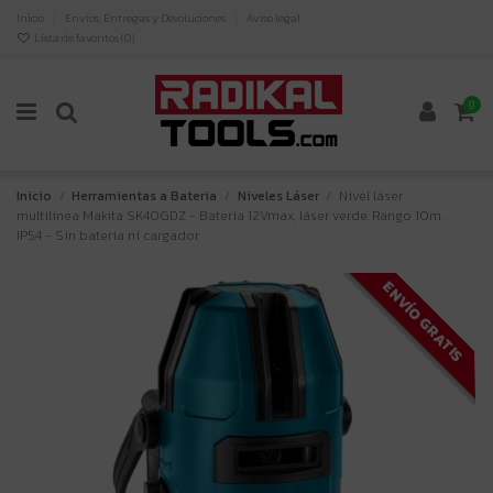
Inicio
Envíos, Entregas y Devoluciones
Aviso legal
Lista de favoritos (
0
)
0
Inicio
Herramientas a Bateria
Niveles Láser
Nivel láser
multilínea Makita SK40GDZ - Batería 12Vmax, láser verde, Rango 10m,
IP54 - Sin batería ni cargador
ENVÍO GRATIS