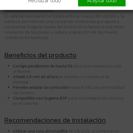
Rechazar todo
Aceptar todo
Funcionamiento
El cabezal basculante se instala entre el cuerpo del soporte y la
baldosa, permitiendo una oscilación controlada que ayuda a
compensar irregularidades del terreno. Esto favorece una mejor
nivelación de las piezas y reduce la aparición de desniveles
visibles entre baldosas.
Beneficios del producto
Corrige pendientes de hasta 3%
para una instalación más
uniforme.
Añade 2,5 mm de altura
al soporte sin complicar el
montaje.
Permite ampliar la corrección
hasta el 5% con almohadillas
opcionales.
Compatible con la gama BSP
para una integración sencilla
en el sistema.
Recomendaciones de instalación
Utilizar una sola almohadilla
de 0% o 2%, o combinarlas