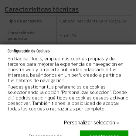
Características técnicas
Tipo de accesorio
Cabezal basculante para plots BSP
Corrección de
Hasta 3%
pendiente
Incremento de altura
2,5 mm
Configuración de Cookies
En Radikal Tools, empleamos cookies propias y de
Compatibilidad
Soportes Peygran BSP
terceros para mejorar la experiencia de navegación en
nuestra web y ofrecerte publicidad adaptada a tus
Compatibilidad con
Almohadillas 0% y 2% (opcionales,
intereses, basándonos en un perfil creado a partir de
almohadillas
no incluidas)
tus hábitos de navegación.
Puedes gestionar tus preferencias de cookies
Corrección máxima
seleccionando la opción "Personalizar selección". Desde
Hasta 5%
combinada
allí, podrás decidir qué tipos de cookies deseas activar o
desactivar. También tienes la posibilidad de aceptar
todas las cookies o rechazarlas por completo.
Compatibilidad no
No compatible con almohadilla fija
permitida
BSP
Personalizar selección
Contenido del pack
10 unidades