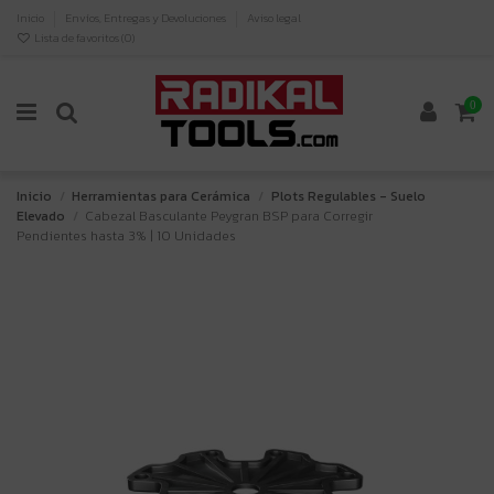
Inicio
Envíos, Entregas y Devoluciones
Aviso legal
Lista de favoritos (
0
)
0
Inicio
Herramientas para Cerámica
Plots Regulables - Suelo
Elevado
Cabezal Basculante Peygran BSP para Corregir
Pendientes hasta 3% | 10 Unidades