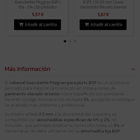
Basculantes Peygran BSP |
BSP1 | 35-50 mm | para
0% - 2% | 10 Unidades
Pavimento Elevado Exterior
5,57 €
1,67 €
Añadir al carrito
Añadir al carrito
Más Información
El
cabezal basculante Peygran para plots BSP
es un accesorio
pensado para mejorar la nivelación en instalaciones de
pavimento elevado exterior
sobre superficies con pendiente.
Permite corregir inclinaciones de hasta
3%
, ayudando a conseguir
un acabado más uniforme y profesional.
Su diseño añade
2,5 mm
a la altura total del soporte y es
compatible con
almohadillas específicas de 0% y 2%
, no
incluidas, que permiten ampliar la corrección hasta un
5%
al
combinarse. No debe utilizarse con la
almohadilla fija BSP
.