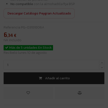
No compatible
con la almohadilla fija BSP.
Descargar Catálogo Peygran Actualizado
Referencia
PG-03181806A
6
,34
€
IVA incluido
Más de 5 unidades En Stock
Recíbelo lunes 10 de agosto
Añadir al carrito