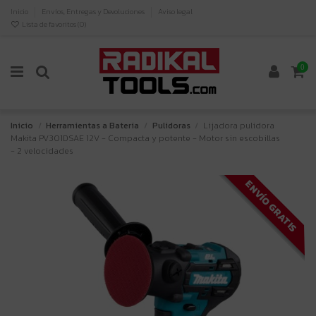
Inicio
Envíos, Entregas y Devoluciones
Aviso legal
Lista de favoritos (
0
)
0
Inicio
Herramientas a Bateria
Pulidoras
Lijadora pulidora
Makita PV301DSAE 12V - Compacta y potente - Motor sin escobillas
- 2 velocidades
ENVÍO GRATIS