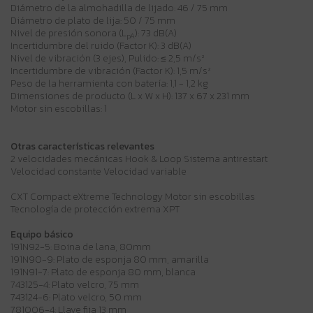
Diámetro de la almohadilla de lijado: 46 / 75 mm
Diámetro de plato de lija: 50 / 75 mm
Nivel de presión sonora (L
): 73 dB(A)
pA
Incertidumbre del ruido (Factor K): 3 dB(A)
Nivel de vibración (3 ejes), Pulido: ≤ 2,5 m/s²
Incertidumbre de vibración (Factor K): 1,5 m/s²
Peso de la herramienta con batería: 1,1 - 1,2 kg
Dimensiones de producto (L x W x H): 137 x 67 x 231 mm
Motor sin escobillas: 1
Otras características relevantes
2 velocidades mecánicas Hook & Loop Sistema antirestart
Velocidad constante Velocidad variable
CXT Compact eXtreme Technology Motor sin escobillas
Tecnología de protección extrema XPT
Equipo básico
191N92-5: Boina de lana, 80mm
191N90-9: Plato de esponja 80 mm, amarilla
191N91-7: Plato de esponja 80 mm, blanca
743125-4: Plato velcro, 75 mm
743124-6: Plato velcro, 50 mm
781006-4: Llave fija 13 mm