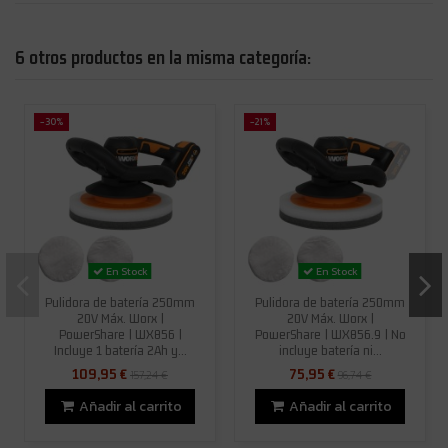
6 otros productos en la misma categoría:
-30%
-21%
En Stock
En Stock
Pulidora de batería 250mm
Pulidora de batería 250mm
20V Máx. Worx |
20V Máx. Worx |
PowerShare | WX856 |
PowerShare | WX856.9 | No
Incluye 1 batería 2Ah y...
incluye batería ni...
109,95 €
75,95 €
157,24 €
96,74 €
Añadir al carrito
Añadir al carrito