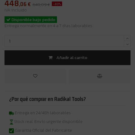
448
,06
€
-30%
640,09 €
IVA incluido
Disponible bajo pedido
Entrega normalmente en 4 a 7 días laborables.
Añadir al carrito
¿Por qué comprar en Radikal Tools?
Entrega en 24/48h laborables
Stock real. Envío urgente disponible
Garantia Oficial del Fabricante