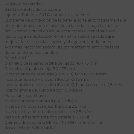
743126-2: Adaptador
832035-1: Bolsa de transporte
Lijadora/Pulidora CXT® compacta y potente.
El sistema de protección de la batería corta automáticamente la
alimentación cuando el nivel de la batería es bajo La función
antir-restart evita el arranque accidental La tecnología XPT
(tecnología de protección extrema) ha sido diseñada para
mejorar la resistencia al polvo y al agua en condiciones
extremas. Motor sin escobillas, sin mantenimiento y de larga
duración Velocidad variable
Batería CXT: 1
Diámetro de la almohadilla de lijado: 46 / 75 mm
Diámetro de plato de lija: 50 / 75 mm
Dimensiones de producto (L x W x H): 137 x 67 x 231 mm
Incertidumbre de vibración (Factor K): 1,5 m/s²
Incertidumbre de vibración (Factor K), lijado con disco: 1,5 m/s²
Incertidumbre del ruido (Factor K): 3 dB(A)
Motor sin escobillas: 1
Nivel de presión sonora (LpA): 73 dB(A)
Nivel de vibración (3 ejes), Pulido: ≤ 2,5 m/s²
Nivel de vibración, lijado con disco: ≤ 2,5 m/s²
Peso de la herramienta con batería: 1,1 - 1,2 kg
Química de la batería (Ni-Cd / Ni-MH / Li-ion): Li-ion
Rosca del eje: 5/16 x 24UNF