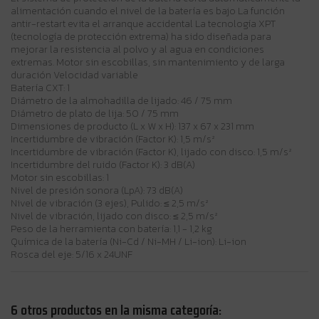
alimentación cuando el nivel de la batería es bajo La función
antir-restart evita el arranque accidental La tecnología XPT
(tecnología de protección extrema) ha sido diseñada para
mejorar la resistencia al polvo y al agua en condiciones
extremas. Motor sin escobillas, sin mantenimiento y de larga
duración Velocidad variable
Batería CXT: 1
Diámetro de la almohadilla de lijado: 46 / 75 mm
Diámetro de plato de lija: 50 / 75 mm
Dimensiones de producto (L x W x H): 137 x 67 x 231 mm
Incertidumbre de vibración (Factor K): 1,5 m/s²
Incertidumbre de vibración (Factor K), lijado con disco: 1,5 m/s²
Incertidumbre del ruido (Factor K): 3 dB(A)
Motor sin escobillas: 1
Nivel de presión sonora (LpA): 73 dB(A)
Nivel de vibración (3 ejes), Pulido: ≤ 2,5 m/s²
Nivel de vibración, lijado con disco: ≤ 2,5 m/s²
Peso de la herramienta con batería: 1,1 - 1,2 kg
Química de la batería (Ni-Cd / Ni-MH / Li-ion): Li-ion
Rosca del eje: 5/16 x 24UNF
6 otros productos en la misma categoría: