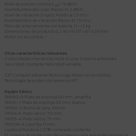
Nivel de presión sonora (L
): 73 dB(A)
pA
Incertidumbre del ruido (Factor K): 3 dB(A)
Nivel de vibración (3 ejes), Pulido: ≤ 2,5 m/s²
Incertidumbre de vibración (Factor K): 1,5 m/s²
Peso de la herramienta con batería: 1,1 - 1,2 kg
Dimensiones de producto (L x W x H): 137 x 67 x 231 mm
Motor sin escobillas: 1
Otras características relevantes
2 velocidades mecánicas Hook & Loop Sistema antirestart
Velocidad constante Velocidad variable
CXT Compact eXtreme Technology Motor sin escobillas
Tecnología de protección extrema XPT
Equipo básico
191N90-9: Plato de esponja 80 mm, amarilla
191N91-7: Plato de esponja 80 mm, blanca
191N92-5: Boina de lana, 80mm
743124-6: Plato velcro, 50 mm
743125-4: Plato velcro, 75 mm
781006-4: Llave fija 13 mm
Lijadora/Pulidora CXT® compacta y potente.
El sistema de protección de la batería corta automáticamente la