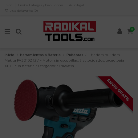
Inicio
Envíos, Entregas y Devoluciones
Aviso legal
Lista de favoritos (
0
)
0
Inicio
Herramientas a Bateria
Pulidoras
Lijadora pulidora
Makita PV301DZ 12V - Motor sin escobillas, 2 velocidades, tecnología
XPT - Sin batería ni cargador ni maletín
ENVÍO GRATIS