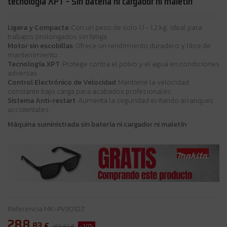
tecnología XPT - Sin batería ni cargador ni maletín
Ligera y Compacta
: Con un peso de solo 1,1 - 1,2 kg, ideal para
trabajos prolongados sin fatiga.
Motor sin escobillas
: Ofrece un rendimiento duradero y libre de
mantenimiento.
Tecnología XPT
: Protege contra el polvo y el agua en condiciones
adversas.
Control Electrónico de Velocidad
: Mantiene la velocidad
constante bajo carga para acabados profesionales.
Sistema Anti-restart
: Aumenta la seguridad evitando arranques
accidentales.
Máquina suministrada sin batería ni cargador ni maletín
Referencia
MK-PV301DZ
288
,83
€
-30%
412,61 €