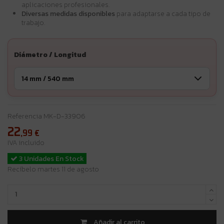
aplicaciones profesionales.
Diversas medidas disponibles
para adaptarse a cada tipo de
trabajo.
Diámetro / Longitud
Referencia
MK-D-33906
22
,99
€
IVA incluido
3 Unidades En Stock
Recíbelo martes 11 de agosto
Añadir al carrito