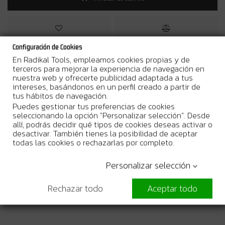
Configuración de Cookies
En Radikal Tools, empleamos cookies propias y de
¿Por qué comprar en Radikal Tools?
terceros para mejorar la experiencia de navegación en
nuestra web y ofrecerte publicidad adaptada a tus
intereses, basándonos en un perfil creado a partir de
Entrega en 24/48h laborables
tus hábitos de navegación.
Stock real. Envío urgente disponible
Puedes gestionar tus preferencias de cookies
seleccionando la opción "Personalizar selección". Desde
Garantia Oficial del Fabricante
allí, podrás decidir qué tipos de cookies deseas activar o
desactivar. También tienes la posibilidad de aceptar
todas las cookies o rechazarlas por completo.
Personalizar selección
Más Información
Rechazar todo
Aceptar todo
Detalles del producto