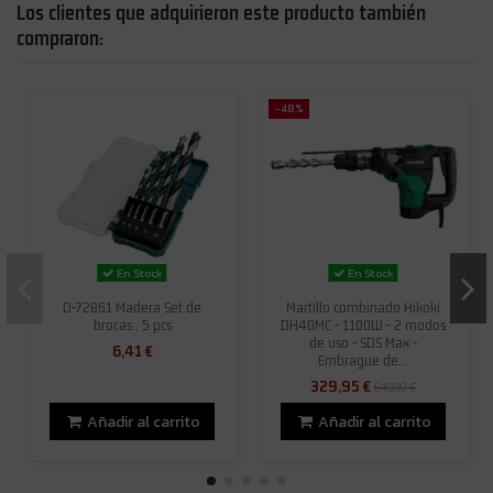
Los clientes que adquirieron este producto también
compraron:
-48%
En Stock
En Stock
D-72861 Madera Set de
Martillo combinado Hikoki
brocas , 5 pcs
DH40MC - 1100W - 2 modos
de uso - SDS Max -
6,41 €
Embrague de...
329,95 €
640,09 €
Añadir al carrito
Añadir al carrito