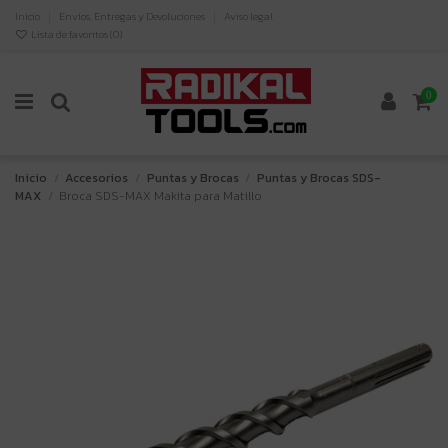
Inicio
Envíos, Entregas y Devoluciones
Aviso legal
Lista de favoritos (
0
)
0
Inicio
Accesorios
Puntas y Brocas
Puntas y Brocas SDS-
MAX
Broca SDS-MAX Makita para Matillo