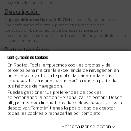
proyectos de construcción.
Descripción
El
juego de brocas Makita B-54704
está diseñado para ofrecer
una perforación eficiente y precisa en aplicaciones de
construcción. Este conjunto de 5 piezas es ideal para
profesionales y aficionados que buscan calidad y rendimiento en
sus herramientas.
Datos técnicos
Configuración de Cookies
Diámetros:
6, 8 y 10 mm
En Radikal Tools, empleamos cookies propias y de
terceros para mejorar la experiencia de navegación en
Longitudes totales:
110 mm y 160 mm
nuestra web y ofrecerte publicidad adaptada a tus
intereses, basándonos en un perfil creado a partir de
Longitudes útiles:
50 mm y 100 mm
tus hábitos de navegación.
Puedes gestionar tus preferencias de cookies
Compatibilidad:
Sistemas SDS-PLUS
seleccionando la opción "Personalizar selección". Desde
allí, podrás decidir qué tipos de cookies deseas activar o
Características destacadas
desactivar. También tienes la posibilidad de aceptar
todas las cookies o rechazarlas por completo.
Hoja de doble filo
: permite una perforación rápida y
eficiente.
Punta de carburo de tungsteno
: aumenta la eficacia y
Personalizar selección
durabilidad en el trabajo.