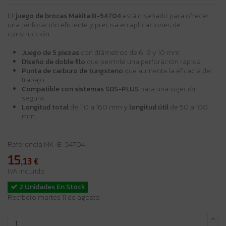
El
juego de brocas Makita B-54704
está diseñado para ofrecer
una perforación eficiente y precisa en aplicaciones de
construcción.
Juego de 5 piezas
con diámetros de 6, 8 y 10 mm.
Diseño de doble filo
que permite una perforación rápida.
Punta de carburo de tungsteno
que aumenta la eficacia del
trabajo.
Compatible con sistemas SDS-PLUS
para una sujeción
segura.
Longitud total
de 110 a 160 mm y
longitud útil
de 50 a 100
mm.
Referencia
MK-B-54704
15
,13
€
IVA incluido
2 Unidades En Stock
Recíbelo martes 11 de agosto