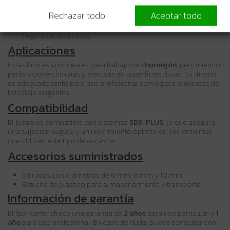
Diseño robusto
: garantiza una mayor resistencia y vida útil
Rechazar todo
Aceptar todo
de las brocas.
Estuche de plástico
: facilita el almacenamiento y transporte
seguro de las brocas.
Aplicaciones
Estas brocas son ideales para trabajos en
hormigón
, permitiendo
perforaciones limpias y precisas en superficies duras. Su diseño
es adecuado tanto para uso profesional como para proyectos de
bricolaje exigentes.
Compatibilidad
El juego es compatible con sistemas
SDS-PLUS
, lo que asegura
una sujeción segura y un rendimiento óptimo en herramientas
que utilizan este tipo de encastre.
Accesorios suministrados
5 brocas con diámetros de 6 mm, 8 mm y 10 mm.
Estuche de plástico para almacenamiento y transporte.
Información de garantía
El fabricante ofrece una garantía de
2 años
para uso particular y
1
año
para uso profesional. En caso de duda, puede consultar con