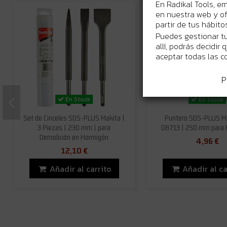
En Radikal Tools, e
en nuestra web y of
partir de tus hábit
Puedes gestionar tu
allí, podrás decidir
aceptar todas las c
P
En Stock
En Stock
Set de Cinceles SDS-PLUS Makita |
Puntero SDS-PLUS Ma
3 Piezas | 230 mm | para
08713 | 250 mm para
Demolición en Hormigón
4,96 €
12,10 €
Añadir al carrito
Añadir al ca