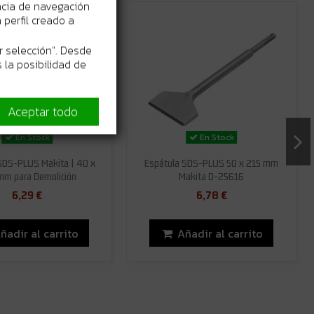
ncia de navegación
perfil creado a
r selección". Desde
 la posibilidad de
Aceptar todo
En Stock
En Stock
SDS-PLUS Makita | 40 x
Espátula SDS-PLUS 50 x 215 mm
mm para Demolición
Makita D-25616
6,29 €
6,78 €
ñadir al carrito
Añadir al carrito