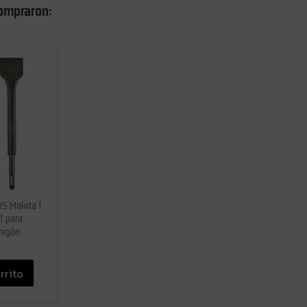
compraron:
US Makita |
| para
migón
rrito