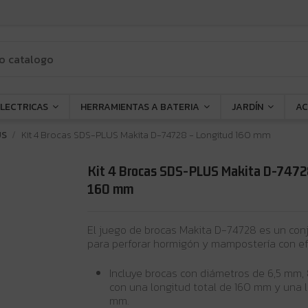
ELECTRICAS
HERRAMIENTAS A BATERIA
JARDÍN
AC
US
Kit 4 Brocas SDS-PLUS Makita D-74728 - Longitud 160 mm
Kit 4 Brocas SDS-PLUS Makita D-74728
160 mm
El juego de brocas Makita D-74728 es un con
para perforar hormigón y mampostería con efi
Incluye brocas con diámetros de 6,5 mm,
con una longitud total de 160 mm y una 
mm.