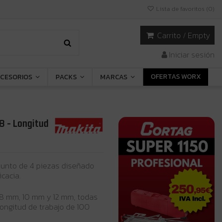
Lista de favoritos (
0
)
Carrito
/
Empty
Iniciar sesión
OFERTAS WORX
CESORIOS
PACKS
MARCAS
 - Longitud
junto de 4 piezas diseñado
cacia.
 8 mm, 10 mm y 12 mm, todas
longitud de trabajo de 100