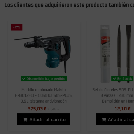
Los clientes que adquirieron este producto también 
-47%
Disponible bajo pedido
En Stock
Martillo combinado Makita
Set de Cinceles SDS-PL
HR3012FCJ - 1.050 W, SDS-PLUS,
3 Piezas | 230 mm 
3,9 J, sistema antivibración
Demolición en Hor
375,03 €
12,10 €
711,48 €
Añadir al carrito
Añadir al ca