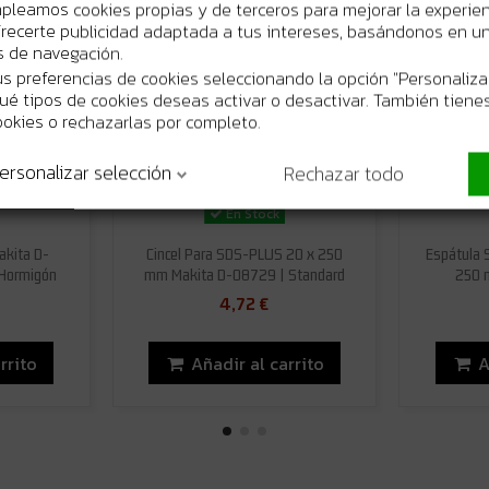
mpleamos cookies propias y de terceros para mejorar la experie
recerte publicidad adaptada a tus intereses, basándonos en un 
os de navegación.
s preferencias de cookies seleccionando la opción "Personaliza
 qué tipos de cookies deseas activar o desactivar. También tienes
ookies o rechazarlas por completo.
ersonalizar selección
Rechazar todo
En Stock
kita D-
Cincel Para SDS-PLUS 20 x 250
Espátula 
 Hormigón
mm Makita D-08729 | Standard
250 
4,72 €
rrito
Añadir al carrito
A