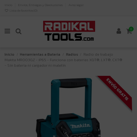
Inicio
Envíos, Entregas y Devoluciones
Aviso legal
Lista de favoritos (
0
)
0
Inicio
Herramientas a Bateria
Radios
Radio de trabajo
Makita MR003GZ - IP65 - Funciona con baterías XGT®, LXT®, CXT®
- Sin batería ni cargador ni maletín
ENVÍO GRATIS