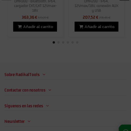
DMR300 - Bluetooth, IP64,
DMR200 - IP64,
cargador CXT/LXT 12Vmax-
12Vmax/18V, conexión AUX
18V
y USB
363,36 €
207,52 €
519,09 €
296,45 €
Añadir al carrito
Añadir al carrito
Sobre RadikalTools
Contactar con nosotros
Síguenos en las redes
Newsletter