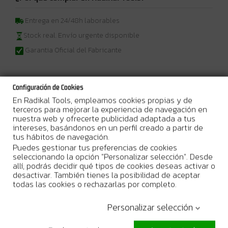
Entrega en 24/48h laborables
Stock real. Envío urgente disponible
Garantia Oficial del Fabricante
Configuración de Cookies
En Radikal Tools, empleamos cookies propias y de
Más Información
terceros para mejorar la experiencia de navegación en
nuestra web y ofrecerte publicidad adaptada a tus
12Vmáx – 40Vmáx
Radio de trabajo con baterías XGT®, LXT®,
intereses, basándonos en un perfil creado a partir de
CXT®
tus hábitos de navegación.
Puedes gestionar tus preferencias de cookies
Descripción
seleccionando la opción "Personalizar selección". Desde
Capaz de recibir DAB / DAB+ (Digital Audio Broadcasting). Radio
allí, podrás decidir qué tipos de cookies deseas activar o
robusta con grado de protección IP65. Se puede utilizar con
desactivar. También tienes la posibilidad de aceptar
Baterías de 12Vmax, 18V y 40Vmax o con la red eléctrica. el
todas las cookies o rechazarlas por completo.
dispositivo también tiene una conexión AUX y un conector USB
para cargar el teléfono.
Personalizar selección
MR003G Ofrece un rico sonido estéreo a través de dos potentes
altavoces de Ø 89 mm de tiro lateral. Funciona hasta 44 horas con