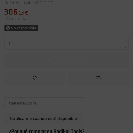
Referencia
MK-MR003GZ
306
,13
€
IVA incluido
No disponible
Añadir al carrito
¿Por qué comprar en Radikal Tools?