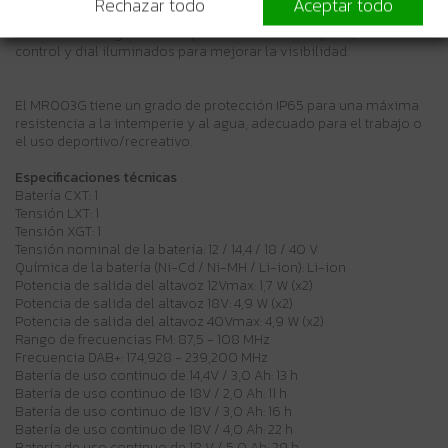
Rechazar todo
Aceptar todo
una batería XGT® de iones de litio de 40V máx. y 4,0 Ah. Dispone
de un asa con agarre Suave para facilitar el transporte, botones de
control y dial iluminados para mejorar la visibilidad.
El MR003G tiene un grado de protección IP65 para una máxima
resistencia a la intemperie y al agua, adecuado para el trabajo o
el uso deportivo/recreativo.
Especificaciones técnicas
Batería CXT: 1
Tensión LXT: 1
Tensión XGT: 1
Tensión nominal de la batería: 12 / 14,4 / 18 / 40 V
Química de la batería (Ni-Cd / Ni-MH / Li-ion): Li-ion
Potencia de salida del altavoz 12Vmax: 1,7 W (x2)
Potencia de salida del altavoz 18V: 4,9 W (x2)
Potencia de salida del altavoz 40Vmax: 4,9 W (x2)
Rango de frecuencias FM: 87,5 - 108 MHz
Frecuencia DAB+: 174,928 - 239,200 MHz
Batería de uso continuo de 14,4V / 3,0 Ah: 13 h
Batería de uso continuo de 18V / 2,0 Ah: 11 h
Batería de uso continuo de 18V / 3,0 Ah: 16 h
Batería de uso continuo de 18V / 4,0 Ah: 22 h
Batería de uso continuo de 18 V / 5,0 Ah: 29 h