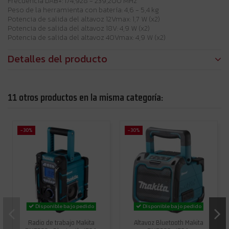
Frecuencia DAB+: 174,928 - 239,200 MHz
Peso de la herramienta con batería: 4,6 - 5,4 kg
Potencia de salida del altavoz 12Vmax: 1,7 W (x2)
Potencia de salida del altavoz 18V: 4,9 W (x2)
Potencia de salida del altavoz 40Vmax: 4,9 W (x2)
Detalles del producto
11 otros productos en la misma categoría:
-30%
-30%
Disponible bajo pedido
Disponible bajo pedido
Radio de trabajo Makita
Altavoz Bluetooth Makita