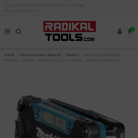
Inicio
Envíos, Entregas y Devoluciones
Aviso legal
Lista de favoritos (
0
)
0
Inicio
Herramientas a Bateria
Radios
Radio portátil Makita
MR052 - 12Vmax - Diseño ligero y resistente - Sonido estéreo 2W