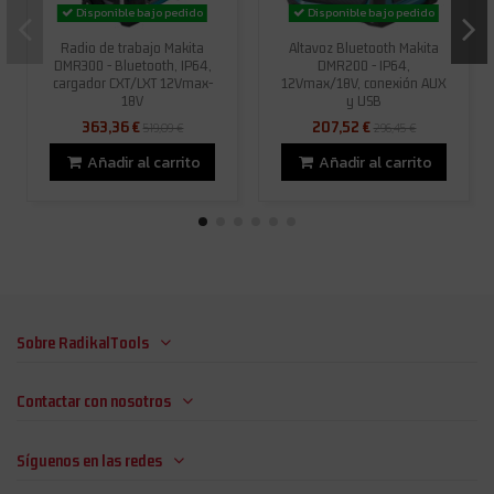
Disponible bajo pedido
Disponible bajo pedido
Radio de trabajo Makita
Altavoz Bluetooth Makita
DMR300 - Bluetooth, IP64,
DMR200 - IP64,
cargador CXT/LXT 12Vmax-
12Vmax/18V, conexión AUX
18V
y USB
363,36 €
207,52 €
519,09 €
296,45 €
Añadir al carrito
Añadir al carrito
Sobre RadikalTools
Contactar con nosotros
Síguenos en las redes