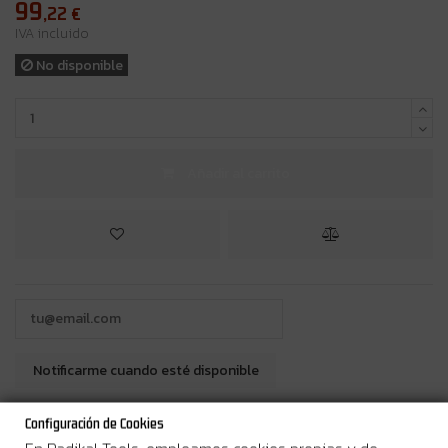
99
,22
€
IVA incluido
No disponible
Añadir al carrito
¿Por qué comprar en Radikal Tools?
Configuración de Cookies