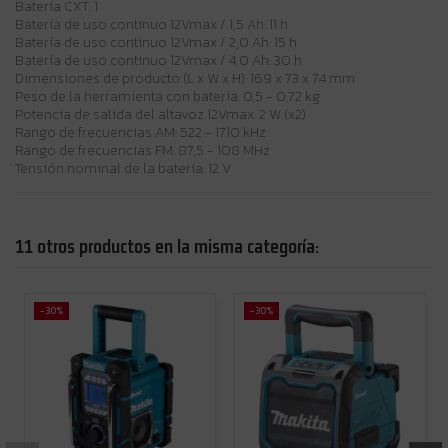
Batería CXT: 1
Batería de uso continuo 12Vmax / 1,5 Ah: 11 h
Batería de uso continuo 12Vmax / 2,0 Ah: 15 h
Batería de uso continuo 12Vmax / 4,0 Ah: 30 h
Dimensiones de producto (L x W x H): 169 x 73 x 74 mm
Peso de la herramienta con batería: 0,5 - 0,72 kg
Potencia de salida del altavoz 12Vmax: 2 W (x2)
Rango de frecuencias AM: 522 - 1710 kHz
Rango de frecuencias FM: 87,5 - 108 MHz
Tensión nominal de la batería: 12 V
11 otros productos en la misma categoría:
-30%
-30%