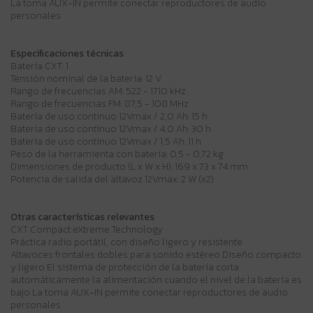
La toma AUX-IN permite conectar reproductores de audio
personales
Especificaciones técnicas
Batería CXT: 1
Tensión nominal de la batería: 12 V
Rango de frecuencias AM: 522 - 1710 kHz
Rango de frecuencias FM: 87,5 - 108 MHz
Batería de uso continuo 12Vmax / 2,0 Ah: 15 h
Batería de uso continuo 12Vmax / 4,0 Ah: 30 h
Batería de uso continuo 12Vmax / 1,5 Ah: 11 h
Peso de la herramienta con batería: 0,5 - 0,72 kg
Dimensiones de producto (L x W x H): 169 x 73 x 74 mm
Potencia de salida del altavoz 12Vmax: 2 W (x2)
Otras características relevantes
CXT Compact eXtreme Technology
Práctica radio portátil, con diseño ligero y resistente
Altavoces frontales dobles para sonido estéreo Diseño compacto
y ligero El sistema de protección de la batería corta
automáticamente la alimentación cuando el nivel de la batería es
bajo La toma AUX-IN permite conectar reproductores de audio
personales