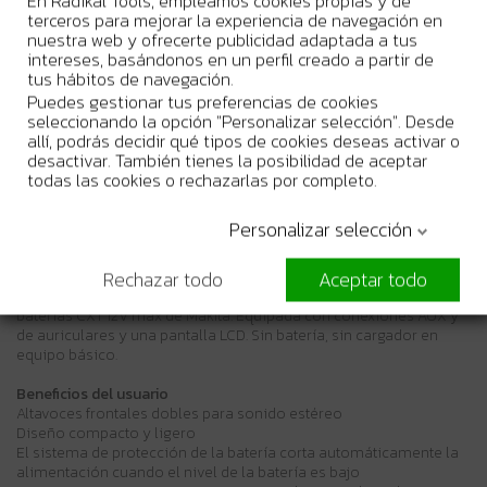
En Radikal Tools, empleamos cookies propias y de
Entrega en 24/48h laborables
terceros para mejorar la experiencia de navegación en
nuestra web y ofrecerte publicidad adaptada a tus
Stock real. Envío urgente disponible
intereses, basándonos en un perfil creado a partir de
Garantia Oficial del Fabricante
tus hábitos de navegación.
Puedes gestionar tus preferencias de cookies
seleccionando la opción "Personalizar selección". Desde
allí, podrás decidir qué tipos de cookies deseas activar o
desactivar. También tienes la posibilidad de aceptar
todas las cookies o rechazarlas por completo.
Más Información
Personalizar selección
12Vmax
Práctica radio portátil, con diseño ligero y resistente
Rechazar todo
Aceptar todo
Descripción
Radio a batería con dos altavoces frontales, que funciona con las
baterías CXT 12V max de Makita. Equipada con conexiones AUX y
de auriculares y una pantalla LCD. Sin batería, sin cargador en
equipo básico.
Beneficios del usuario
Altavoces frontales dobles para sonido estéreo
Diseño compacto y ligero
El sistema de protección de la batería corta automáticamente la
alimentación cuando el nivel de la batería es bajo