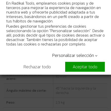
herramientas y la velocidad variable, es ideal para diferentes
En Radikal Tools, empleamos cookies propias y de
proyectos de bricolaje o construcción.
terceros para mejorar la experiencia de navegación en
nuestra web y ofrecerte publicidad adaptada a tus
intereses, basándonos en un perfil creado a partir de
Características técnicas
tus hábitos de navegación.
Puedes gestionar tus preferencias de cookies
seleccionando la opción "Personalizar selección". Desde
Voltaje:
18 V
allí, podrás decidir qué tipos de cookies deseas activar o
desactivar. También tienes la posibilidad de aceptar
Velocidad sin carga:
0 - 2.500 rpm
todas las cookies o rechazarlas por completo.
Longitud de la carrera:
26 mm
Personalizar selección
Capacidad de corte en
135 mm
madera:
Rechazar todo
Aceptar todo
Capacidad de corte en
10 mm
acero:
45° hacia la izquierda y la
Ángulo máximo de corte:
derecha
Peso:
2,5 kg