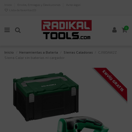
Inicio
Envíos, Entregas y Devoluciones
Aviso legal
Lista de favoritos (
0
)
0
Inicio
Herramientas a Bateria
Sierras Caladoras
CJ18DAW2Z
Sierra Calar sin baterias ni cargador
ENVÍO GRATIS