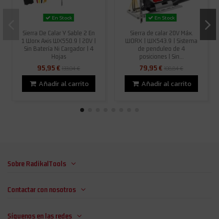
En Stock
En Stock
Sierra De Calar Y Sable 2 En
Sierra de calar 20V Máx.
1 Worx Axis WX550.9 | 20V |
WORX | WX543.9 | Sistema
Sin Batería Ni Cargador | 4
de penduleo de 4
Hojas
posiciones | Sin...
95,95 €
79,95 €
133,04 €
108,84 €
Añadir al carrito
Añadir al carrito
Sobre RadikalTools
Contactar con nosotros
Síguenos en las redes