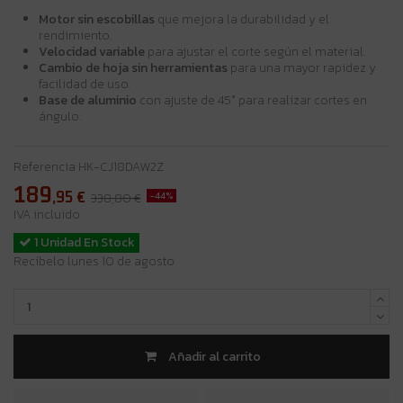
Motor sin escobillas
que mejora la durabilidad y el
rendimiento.
Velocidad variable
para ajustar el corte según el material.
Cambio de hoja sin herramientas
para una mayor rapidez y
facilidad de uso.
Base de aluminio
con ajuste de 45° para realizar cortes en
ángulo.
Referencia
HK-CJ18DAW2Z
189
,95
€
-44%
338,80 €
IVA incluido
1 Unidad En Stock
Recíbelo lunes 10 de agosto
Añadir al carrito