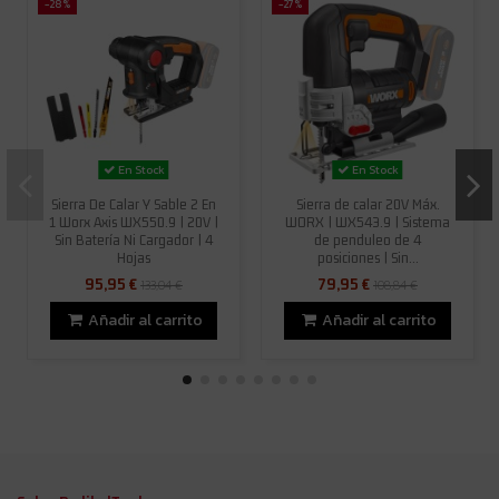
-28%
-27%
En Stock
En Stock
Sierra De Calar Y Sable 2 En
Sierra de calar 20V Máx.
1 Worx Axis WX550.9 | 20V |
WORX | WX543.9 | Sistema
Sin Batería Ni Cargador | 4
de penduleo de 4
Hojas
posiciones | Sin...
95,95 €
79,95 €
133,04 €
108,84 €
Añadir al carrito
Añadir al carrito