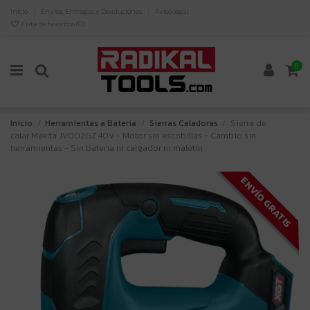
Inicio
Envíos, Entregas y Devoluciones
Aviso legal
Lista de favoritos (
0
)
0
Inicio
Herramientas a Bateria
Sierras Caladoras
Sierra de
calar Makita JV002GZ 40V - Motor sin escobillas - Cambio sin
herramientas - Sin batería ni cargador ni maletín
ENVÍO GRATIS