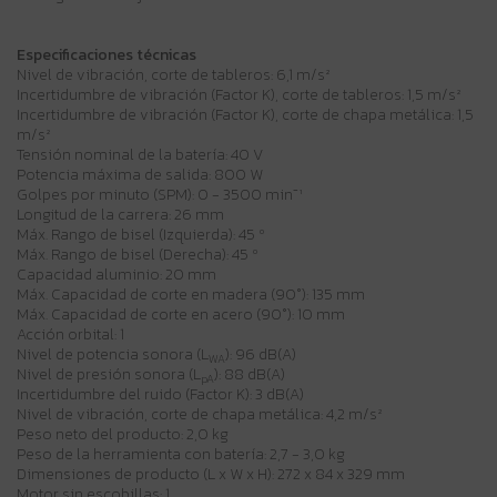
Especificaciones técnicas
Nivel de vibración, corte de tableros: 6,1 m/s²
Incertidumbre de vibración (Factor K), corte de tableros: 1,5 m/s²
Incertidumbre de vibración (Factor K), corte de chapa metálica: 1,5
m/s²
Tensión nominal de la batería: 40 V
Potencia máxima de salida: 800 W
Golpes por minuto (SPM): 0 - 3500 min⁻¹
Longitud de la carrera: 26 mm
Máx. Rango de bisel (Izquierda): 45 º
Máx. Rango de bisel (Derecha): 45 º
Capacidad aluminio: 20 mm
Máx. Capacidad de corte en madera (90°): 135 mm
Máx. Capacidad de corte en acero (90°): 10 mm
Acción orbital: 1
Nivel de potencia sonora (L
): 96 dB(A)
WA
Nivel de presión sonora (L
): 88 dB(A)
pA
Incertidumbre del ruido (Factor K): 3 dB(A)
Nivel de vibración, corte de chapa metálica: 4,2 m/s²
Peso neto del producto: 2,0 kg
Peso de la herramienta con batería: 2,7 - 3,0 kg
Dimensiones de producto (L x W x H): 272 x 84 x 329 mm
Motor sin escobillas: 1