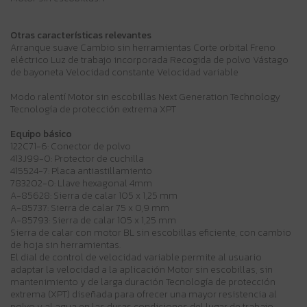
Otras características relevantes
Arranque suave Cambio sin herramientas Corte orbital Freno
eléctrico Luz de trabajo incorporada Recogida de polvo Vástago
de bayoneta Velocidad constante Velocidad variable
Modo ralentí Motor sin escobillas Next Generation Technology
Tecnología de protección extrema XPT
Equipo básico
122C71-6: Conector de polvo
413J99-0: Protector de cuchilla
415524-7: Placa antiastillamiento
783202-0: Llave hexagonal 4mm
A-85628: Sierra de calar 105 x 1,25 mm
A-85737: Sierra de calar 75 x 0,9 mm
A-85793: Sierra de calar 105 x 1,25 mm
Sierra de calar con motor BL sin escobillas eficiente, con cambio
de hoja sin herramientas.
El dial de control de velocidad variable permite al usuario
adaptar la velocidad a la aplicación Motor sin escobillas, sin
mantenimiento y de larga duración Tecnología de protección
extrema (XPT) diseñada para ofrecer una mayor resistencia al
polvo y al agua en las duras condiciones del lugar de trabajo.