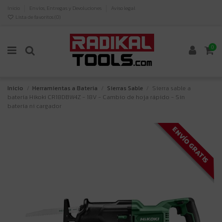
Inicio
Envíos, Entregas y Devoluciones
Aviso legal
Lista de favoritos (
0
)
0
Inicio
Herramientas a Bateria
Sierras Sable
Sierra sable a
batería Hikoki CR18DBW4Z - 18V - Cambio de hoja rápido - Sin
batería ni cargador
ENVÍO GRATIS