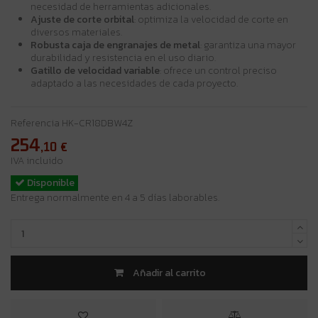
necesidad de herramientas adicionales.
Ajuste de corte orbital
: optimiza la velocidad de corte en
diversos materiales.
Robusta caja de engranajes de metal
: garantiza una mayor
durabilidad y resistencia en el uso diario.
Gatillo de velocidad variable
: ofrece un control preciso
adaptado a las necesidades de cada proyecto.
Referencia
HK-CR18DBW4Z
254
,10
€
IVA incluido
Disponible
Entrega normalmente en 4 a 5 días laborables.
Añadir al carrito