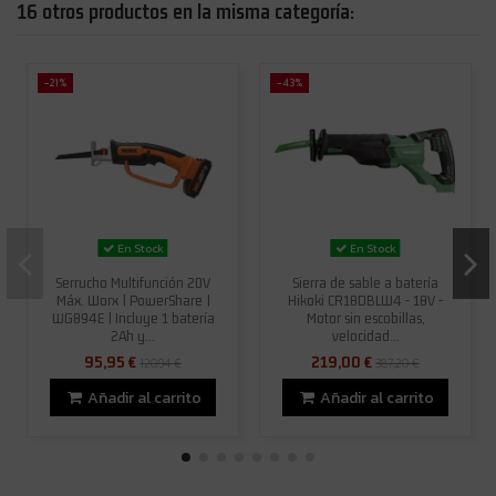
16 otros productos en la misma categoría:
-21%
-43%
En Stock
En Stock
Serrucho Multifunción 20V
Sierra de sable a batería
Máx. Worx | PowerShare |
Hikoki CR18DBLW4 - 18V -
WG894E | Incluye 1 batería
Motor sin escobillas,
2Ah y...
velocidad...
95,95 €
219,00 €
120,94 €
387,20 €
Añadir al carrito
Añadir al carrito