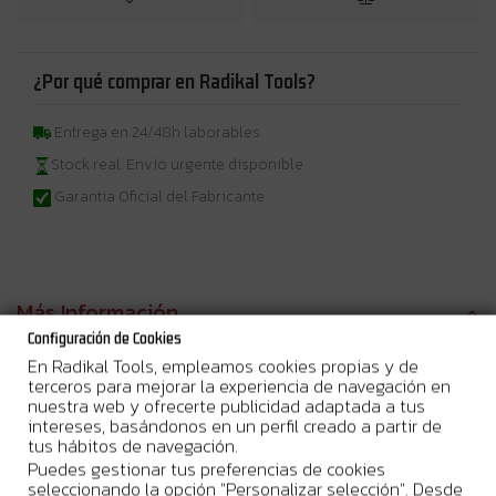
¿Por qué comprar en Radikal Tools?
Entrega en 24/48h laborables
Stock real. Envío urgente disponible
Garantia Oficial del Fabricante
Más Información
Configuración de Cookies
Cambio de hoja rápido
y fácil sin necesidad de herramientas. Este
En Radikal Tools, empleamos cookies propias y de
producto cuenta con un
ajuste de corte orbital
que permite
terceros para mejorar la experiencia de navegación en
realizar cortes con mayor velocidad y eficiencia.
nuestra web y ofrecerte publicidad adaptada a tus
intereses, basándonos en un perfil creado a partir de
Su
robusta caja de engranajes de metal
garantiza una
tus hábitos de navegación.
durabilidad excepcional, mientras que el
contrapeso
integrado
Puedes gestionar tus preferencias de cookies
ayuda a
controlar las vibraciones
durante el uso, proporcionando
seleccionando la opción "Personalizar selección". Desde
así mayor comodidad al trabajar.