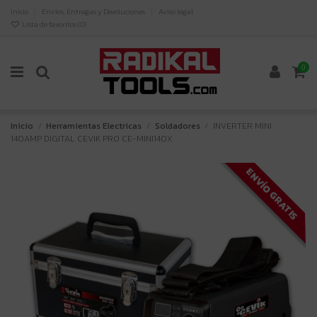
Inicio
Envíos, Entregas y Devoluciones
Aviso legal
Lista de favoritos (
0
)
0
Inicio
Herramientas Electricas
Soldadores
INVERTER MINI
140AMP DIGITAL CEVIK PRO CE-MINI140X
ENVÍO GRATIS