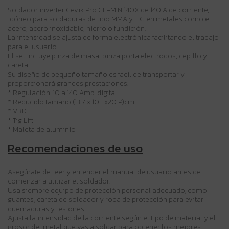
Soldador inverter Cevik Pro CE-MINI140X de 140 A de corriente,
idóneo para soldaduras de tipo MMA y TIG en metales como el
acero, acero inoxidable, hierro o fundición.
La intensidad se ajusta de forma electrónica facilitando el trabajo
para el usuario.
El set incluye pinza de masa, pinza porta electrodos, cepillo y
careta.
Su diseño de pequeño tamaño es fácil de transportar y
proporcionará grandes prestaciones.
* Regulación: 10 a 140 Amp. digital
* Reducido tamaño (13,7 x 10L x20 P)cm
* VRD
* Tig Lift
* Maleta de aluminio
Recomendaciones de uso
Asegúrate de leer y entender el manual de usuario antes de
comenzar a utilizar el soldador.
Usa siempre equipo de protección personal adecuado, como
guantes, careta de soldador y ropa de protección para evitar
quemaduras y lesiones.
Ajusta la intensidad de la corriente según el tipo de material y el
grosor del metal que vas a soldar para obtener los mejores