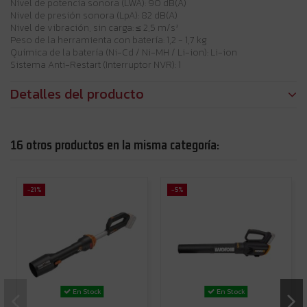
Nivel de potencia sonora (LWA): 90 dB(A)
Nivel de presión sonora (LpA): 82 dB(A)
Nivel de vibración, sin carga: ≤ 2,5 m/s²
Peso de la herramienta con batería: 1,2 - 1,7 kg
Química de la batería (Ni-Cd / Ni-MH / Li-ion): Li-ion
Sistema Anti-Restart (Interruptor NVR): 1
Detalles del producto
16 otros productos en la misma categoría:
-21%
-5%
En Stock
En Stock