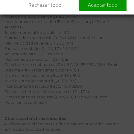
Rechazar todo
Aceptar todo
Especificaciones técnicas
Nivel de vibración, sin carga: ≤ 2,5 m/s²
Incertidumbre de vibración (Factor K), sin carga: 1,5 m/s²
Tensión LXT: 1
Tensión nominal de la batería: 18 V
Química de la batería (Ni-Cd / Ni-MH / Li-ion): Li-ion
Max. Velocidad del aire: 0 - 200 m/s
Fuerza de soplado: 0 - 1,1 / 1,7 / 2,3 / 2,8 N
Volumen de aire: 0 - 1,1 m³/min
Máx. sellado de succión: 103 mbar
Batería de uso continuo de 18V / 6,0 Ah: 55 / 30 / 20 / 15 min
Sistema Anti-Restart (Interruptor NVR): 1
Nivel de potencia sonora (L
): 90 dB(A)
WA
Nivel de presión sonora (L
): 82 dB(A)
pA
Incertidumbre del ruido (Factor K): 3 dB(A)
Peso de la herramienta con batería: 1,2 - 1,7 kg
Dimensiones de producto (L x W x H): 173 x 92 x 247 mm
Motor sin escobillas: 1
Otras características relevantes
4 velocidades eléctricas Luz de trabajo incorporada Sistema
antirestart Velocidad variable