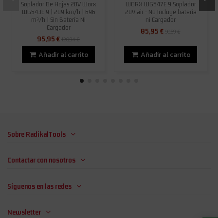
Soplador De Hojas 20V Worx
WORX WG547E.9 Soplador
WG543E.9 | 209 km/h | 696
20V air - No Incluye batería
m³/h | Sin Batería Ni
ni Cargador
Cargador
85,95 €
90,69 €
95,95 €
120,94 €
Añadir al carrito
Añadir al carrito
Sobre RadikalTools
Contactar con nosotros
Síguenos en las redes
Newsletter