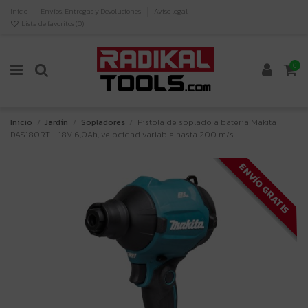
Inicio
Envíos, Entregas y Devoluciones
Aviso legal
Lista de favoritos (
0
)
0
Inicio
Jardín
Sopladores
Pistola de soplado a batería Makita
DAS180RT - 18V 6,0Ah, velocidad variable hasta 200 m/s
ENVÍO GRATIS