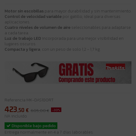
Motor sin escobillas
para mayor durabilidad y sin mantenimiento.
Control de velocidad variable
por gatillo, ideal para diversas
aplicaciones.
Cuatro niveles de volumen de aire
seleccionables para adaptarse
a cada tarea.
Luz de trabajo LED
incorporada para una mejor visibilidad en
lugares oscuros.
Compacta y ligera
, con un peso de solo 1,2 - 1,7 kg.
Referencia
MK-DAS180RT
423
,50
€
-30%
605,00 €
IVA incluido
Disponible bajo pedido
Entrega normalmente en 4 a 7 días laborables.