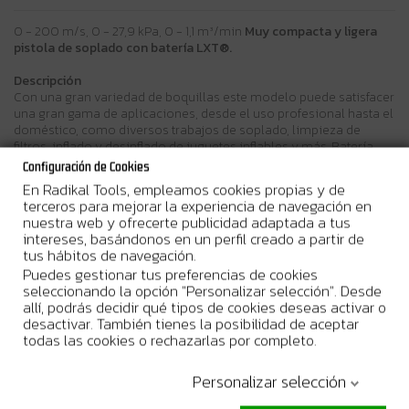
0 - 200 m/s, 0 - 27,9 kPa, 0 - 1,1 m³/min
Muy compacta y ligera
pistola de soplado con batería LXT®.
Descripción
Con una gran variedad de boquillas este modelo puede satisfacer
una gran gama de aplicaciones, desde el uso profesional hasta el
doméstico, como diversos trabajos de soplado, limpieza de
filtros, inflado y desinflado de juguetes inflables y más. Batería
(5,0Ah) y cargador rápido.
Configuración de Cookies
En Radikal Tools, empleamos cookies propias y de
La nueva DAS180 de Makita También puede utilizarse para
terceros para mejorar la experiencia de navegación en
desinflar cámaras de aire, piscinas de Set y más, con la manguera
nuestra web y ofrecerte publicidad adaptada a tus
de ventilación (opcional) conectada a la parte trasera de la
intereses, basándonos en un perfil creado a partir de
máquina. Dispone de luz de trabajo LED. Con funciones de pre
tus hábitos de navegación.
enciendido y post apagado y volumen de aire de 4 etapas;
Puedes gestionar tus preferencias de cookies
seleccionable según su aplicación.
seleccionando la opción "Personalizar selección". Desde
allí, podrás decidir qué tipos de cookies deseas activar o
Beneficios del usuario
desactivar. También tienes la posibilidad de aceptar
Control de velocidad variable por gatillo
todas las cookies o rechazarlas por completo.
El sistema de protección de la batería corta automáticamente la
alimentación cuando el nivel de la batería es bajo
Motor sin escobillas, sin mantenimiento y de larga duración
Personalizar selección
Volumen de aire de 4 etapas; seleccionable según su aplicación