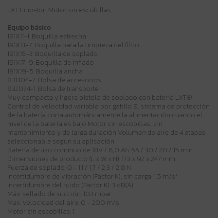
LXT Litio-Ion Motor sin escobillas
Equipo básico
191X11-1: Boquilla estrecha
191X13-7: Boquilla para la limpieza del filtro
191X15-3: Boquilla de soplado
191X17-9: Boquilla de inflado
191X19-5: Boquilla ancha
831304-7: Bolsa de accesorios
832074-1: Bolsa de transporte
Muy compacta y ligera pistola de soplado con batería LXT®.
Control de velocidad variable por gatillo El sistema de protección
de la batería corta automáticamente la alimentación cuando el
nivel de la batería es bajo Motor sin escobillas, sin
mantenimiento y de larga duración Volumen de aire de 4 etapas;
seleccionable según su aplicación
Batería de uso continuo de 18V / 6,0 Ah: 55 / 30 / 20 / 15 min
Dimensiones de producto (L x W x H): 173 x 92 x 247 mm
Fuerza de soplado: 0 - 1,1 / 1,7 / 2,3 / 2,8 N
Incertidumbre de vibración (Factor K), sin carga: 1,5 m/s²
Incertidumbre del ruido (Factor K): 3 dB(A)
Máx. sellado de succión: 103 mbar
Max. Velocidad del aire: 0 - 200 m/s
Motor sin escobillas: 1