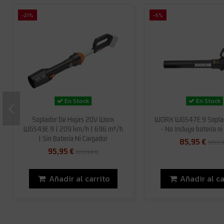
-21%
-5%
En Stock
En Stock
Soplador De Hojas 20V Worx
WORX WG547E.9 Soplad
WG543E.9 | 209 km/h | 696 m³/h
- No Incluye batería ni
| Sin Batería Ni Cargador
85,95 €
90,69
95,95 €
120,94 €
Añadir al carrito
Añadir al ca