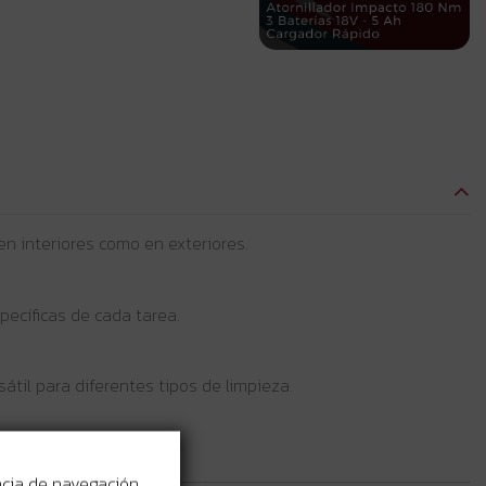
n interiores como en exteriores.
pecíficas de cada tarea.
átil para diferentes tipos de limpieza.
ncia de navegación