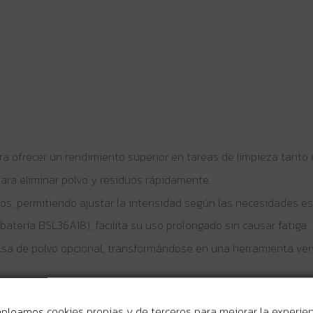
 ofrecer un rendimiento superior en tareas de limpieza tanto e
para eliminar polvo y residuos rápidamente.
os, permitiendo ajustar la intensidad según las necesidades es
 batería BSL36A18), facilita su uso prolongado sin causar fatiga.
olsa de polvo opcional, transformándose en una herramienta vers
mpleamos cookies propias y de terceros para mejorar la experie