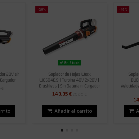
-28%
-49%
En Stock
or 20V air
Soplador de Hojas Worx
Sopla
 Cargador
WG584E.9 | Turbina 40V 2x20V |
DUB1
Brushless | Sin Batería ni Cargador
Velocidade
 €
149,95 €
207,10 €
14
rrito
Añadir al carrito
A