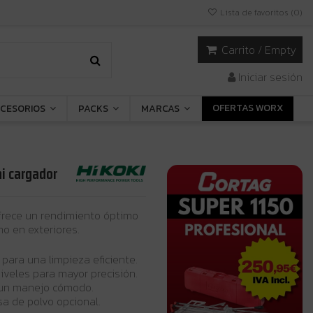
Lista de favoritos (
0
)
Carrito
/
Empty
Iniciar sesión
OFERTAS WORX
CESORIOS
PACKS
MARCAS
ni cargador
frece un rendimiento óptimo
mo en exteriores.
para una limpieza eficiente.
iveles para mayor precisión.
a un manejo cómodo.
sa de polvo opcional.