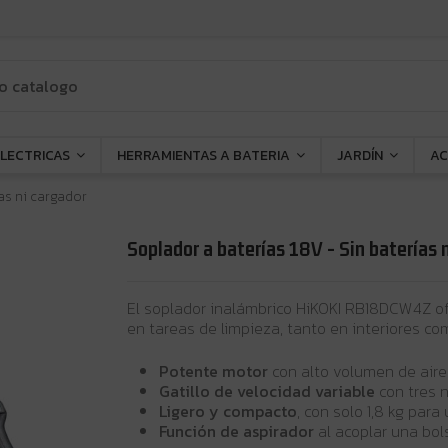
ELECTRICAS
HERRAMIENTAS A BATERIA
JARDÍN
AC
as ni cargador
Soplador a baterías 18V - Sin baterías 
El soplador inalámbrico HiKOKI RB18DCW4Z o
en tareas de limpieza, tanto en interiores co
Potente motor
con alto volumen de aire 
Gatillo de velocidad variable
con tres n
Ligero y compacto
, con solo 1,8 kg par
Función de aspirador
al acoplar una bol