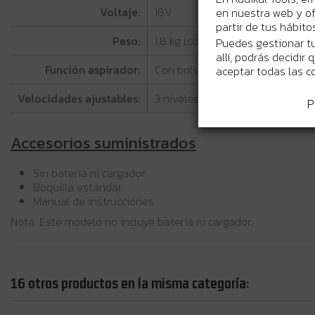
Voltaje:
18V
en nuestra web y of
partir de tus hábit
Peso:
1,8 kg (con batería)
Puedes gestionar tu
allí, podrás decidir
Función aspirador:
Con bolsa de polvo opcional
aceptar todas las c
Velocidades ajustables:
3 niveles
P
Accesorios suministrados
Sin batería ni cargador
Boquilla estándar
Manual de instrucciones
Nota: Este modelo no incluye batería ni cargador.
16 otros productos en la misma categoría: