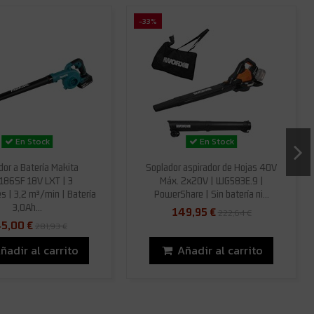
-33%
En Stock
En Stock
dor a Batería Makita
Soplador aspirador de Hojas 40V
86SF 18V LXT | 3
Máx. 2x20V | WG583E.9 |
s | 3,2 m³/min | Batería
PowerShare | Sin batería ni...
3,0Ah...
149,95 €
222,64 €
5,00 €
281,93 €
ñadir al carrito
Añadir al carrito