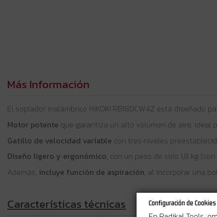
Más Información
El soplador inalámbrico HiKOKI RB18DCW4Z está diseñado para
Motor potente
que garantiza un alto volumen de aire, ideal 
Gatillo de velocidad variable
con tres niveles preestablecid
Diseño ligero y ergonómico
, con un peso de solo 1,8 kg (con
Además,
incluye función de aspiración
, al incorporar una b
Características técnicas
Configuración de Cookies
En Radikal Tools, e