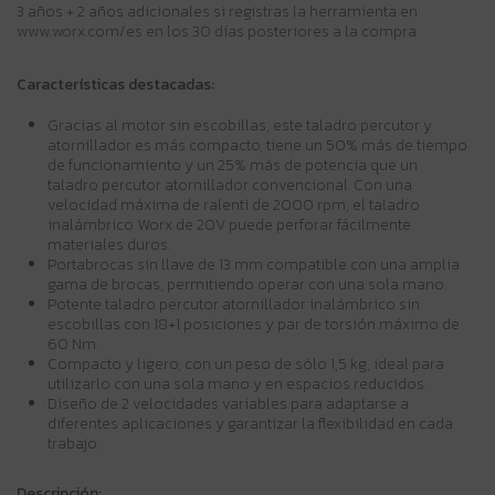
3 años + 2 años adicionales si registras la herramienta en
www.worx.com/es
en los 30 días posteriores a la compra.
Características destacadas:
Gracias al motor sin escobillas, este taladro percutor y
atornillador es más compacto, tiene un 50% más de tiempo
de funcionamiento y un 25% más de potencia que un
taladro percutor atornillador convencional. Con una
velocidad máxima de ralentí de 2000 rpm, el taladro
inalámbrico Worx de 20V puede perforar fácilmente
materiales duros.
Portabrocas sin llave de 13 mm compatible con una amplia
gama de brocas, permitiendo operar con una sola mano.
Potente taladro percutor atornillador inalámbrico sin
escobillas con 18+1 posiciones y par de torsión máximo de
60 Nm.
Compacto y ligero, con un peso de sólo 1,5 kg, ideal para
utilizarlo con una sola mano y en espacios reducidos.
Diseño de 2 velocidades variables para adaptarse a
diferentes aplicaciones y garantizar la flexibilidad en cada
trabajo.
Descripción: