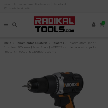
Inicio
Envíos, Entregas y Devoluciones
Aviso legal
Lista de favoritos (
0
)
0
Inicio
Herramientas a Bateria
Taladros
Taladro atornillador
Brushless 20V Worx | PowerShare | WX102.9 - sin batería, ni cargador
| motor sin escobillas, portabrocas me