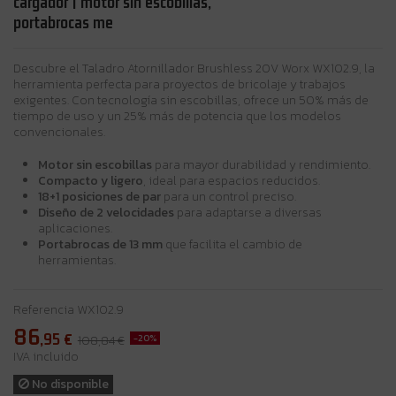
cargador | motor sin escobillas,
portabrocas me
Descubre el Taladro Atornillador Brushless 20V Worx WX102.9, la
herramienta perfecta para proyectos de bricolaje y trabajos
exigentes. Con tecnología sin escobillas, ofrece un 50% más de
tiempo de uso y un 25% más de potencia que los modelos
convencionales.
Motor sin escobillas
para mayor durabilidad y rendimiento.
Compacto y ligero
, ideal para espacios reducidos.
18+1 posiciones de par
para un control preciso.
Diseño de 2 velocidades
para adaptarse a diversas
aplicaciones.
Portabrocas de 13 mm
que facilita el cambio de
herramientas.
Referencia
WX102.9
86
,95
€
-20%
108,84 €
IVA incluido
No disponible