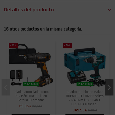
Detalles del producto
16 otros productos en la misma categoría:
-36%
-60%
En Stock
En Stock
Taladro Atornillador Worx
Taladro combinado Makita
20V Máx | WX100 | Con
DHP489RTJ | 18V Brushless
Batería y Cargador
73/40 Nm | 2x 5,0Ah +
DC18RC + Makpac 2
69,95 €
108,84 €
349,95 €
865,15 €