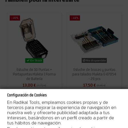
-40%
-44%
No disponible
En Stock
Estuche de 30 Puntas +
Estuche de brocas y puntas
Portapuntas Makita | Forma
para taladro Makita E-07054
de Batería
- 29 pcs
13,00 €
17,50 €
21,78 €
31,46 €
Añadir al carrito
Ver
Configuración de Cookies
En Radikal Tools, empleamos cookies propias y de
terceros para mejorar la experiencia de navegación en
nuestra web y ofrecerte publicidad adaptada a tus
intereses, basándonos en un perfil creado a partir de
tus hábitos de navegación.