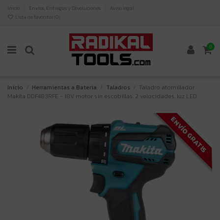
Inicio
Envíos, Entregas y Devoluciones
Aviso legal
Lista de favoritos (
0
)
0
Inicio
Herramientas a Bateria
Taladros
Taladro atornillador
Makita DDF483RFE - 18V, motor sin escobillas, 2 velocidades, luz LED
ENVÍO GRATIS