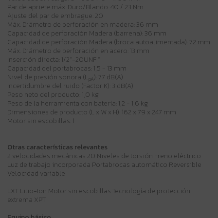
Par de apriete máx. Duro/Blando: 40 / 23 Nm
Ajuste del par de embrague: 20
Máx. Diámetro de perforación en madera: 36 mm
Capacidad de perforación Madera (barrena): 36 mm
Capacidad de perforación Madera (broca autoalimentada): 72 mm
Máx. Diámetro de perforación en acero: 13 mm
Inserción directa: 1/2"-20UNF "
Capacidad del portabrocas: 1,5 - 13 mm
Nivel de presión sonora (L
): 77 dB(A)
pA
Incertidumbre del ruido (Factor K): 3 dB(A)
Peso neto del producto: 1,0 kg
Peso de la herramienta con batería: 1,2 - 1,6 kg
Dimensiones de producto (L x W x H): 162 x 79 x 247 mm
Motor sin escobillas: 1
Otras características relevantes
2 velocidades mecánicas 20 Niveles de torsión Freno eléctrico
Luz de trabajo incorporada Portabrocas automático Reversible
Velocidad variable
LXT Litio-Ion Motor sin escobillas Tecnología de protección
extrema XPT
Equipo básico