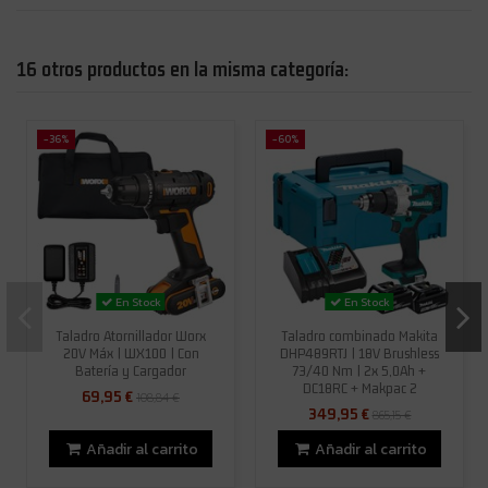
16 otros productos en la misma categoría:
-36%
-60%
En Stock
En Stock
Taladro Atornillador Worx
Taladro combinado Makita
20V Máx | WX100 | Con
DHP489RTJ | 18V Brushless
Batería y Cargador
73/40 Nm | 2x 5,0Ah +
DC18RC + Makpac 2
69,95 €
108,84 €
349,95 €
865,15 €
Añadir al carrito
Añadir al carrito