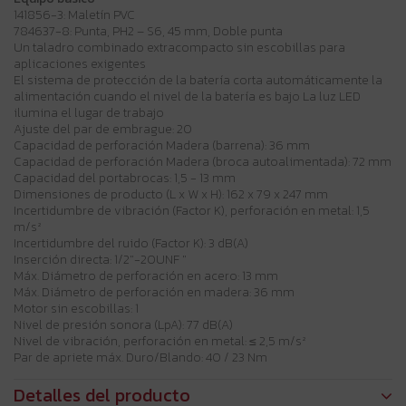
141856-3: Maletín PVC
784637-8: Punta, PH2 – S6, 45 mm, Doble punta
Un taladro combinado extracompacto sin escobillas para
aplicaciones exigentes
El sistema de protección de la batería corta automáticamente la
alimentación cuando el nivel de la batería es bajo La luz LED
ilumina el lugar de trabajo
Ajuste del par de embrague: 20
Capacidad de perforación Madera (barrena): 36 mm
Capacidad de perforación Madera (broca autoalimentada): 72 mm
Capacidad del portabrocas: 1,5 - 13 mm
Dimensiones de producto (L x W x H): 162 x 79 x 247 mm
Incertidumbre de vibración (Factor K), perforación en metal: 1,5
m/s²
Incertidumbre del ruido (Factor K): 3 dB(A)
Inserción directa: 1/2"-20UNF "
Máx. Diámetro de perforación en acero: 13 mm
Máx. Diámetro de perforación en madera: 36 mm
Motor sin escobillas: 1
Nivel de presión sonora (LpA): 77 dB(A)
Nivel de vibración, perforación en metal: ≤ 2,5 m/s²
Par de apriete máx. Duro/Blando: 40 / 23 Nm
Detalles del producto