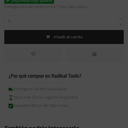
Disponible bajo pedido
Entrega normalmente en 4 a 7 días laborables.
Añadir al carrito
¿Por qué comprar en Radikal Tools?
Entrega en 24/48h laborables
Stock real. Envío urgente disponible
Garantia Oficial del Fabricante
También podría interesarle