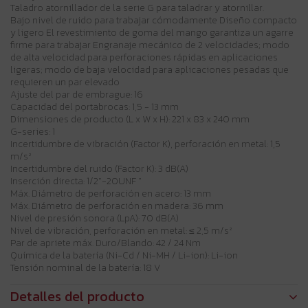
Taladro atornillador de la serie G para taladrar y atornillar.
Bajo nivel de ruido para trabajar cómodamente Diseño compacto
y ligero El revestimiento de goma del mango garantiza un agarre
firme para trabajar Engranaje mecánico de 2 velocidades; modo
de alta velocidad para perforaciones rápidas en aplicaciones
ligeras; modo de baja velocidad para aplicaciones pesadas que
requieren un par elevado
Ajuste del par de embrague: 16
Capacidad del portabrocas: 1,5 - 13 mm
Dimensiones de producto (L x W x H): 221 x 83 x 240 mm
G-series: 1
Incertidumbre de vibración (Factor K), perforación en metal: 1,5
m/s²
Incertidumbre del ruido (Factor K): 3 dB(A)
Inserción directa: 1/2"-20UNF "
Máx. Diámetro de perforación en acero: 13 mm
Máx. Diámetro de perforación en madera: 36 mm
Nivel de presión sonora (LpA): 70 dB(A)
Nivel de vibración, perforación en metal: ≤ 2,5 m/s²
Par de apriete máx. Duro/Blando: 42 / 24 Nm
Química de la batería (Ni-Cd / Ni-MH / Li-ion): Li-ion
Tensión nominal de la batería: 18 V
Detalles del producto