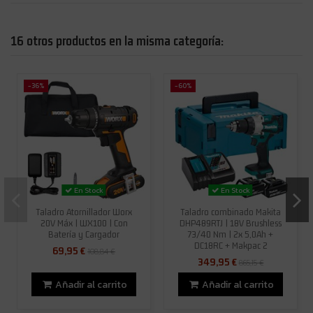
16 otros productos en la misma categoría:
-36%
-60%
En Stock
En Stock
Taladro Atornillador Worx
Taladro combinado Makita
20V Máx | WX100 | Con
DHP489RTJ | 18V Brushless
Batería y Cargador
73/40 Nm | 2x 5,0Ah +
DC18RC + Makpac 2
69,95 €
108,84 €
349,95 €
865,15 €
Añadir al carrito
Añadir al carrito