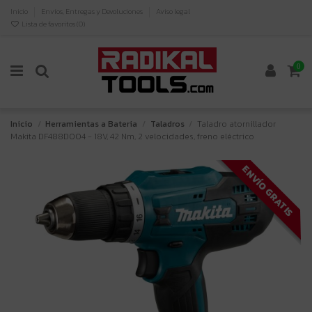
Inicio
Envíos, Entregas y Devoluciones
Aviso legal
Lista de favoritos (
0
)
0
Inicio
Herramientas a Bateria
Taladros
Taladro atornillador
Makita DF488D004 - 18V, 42 Nm, 2 velocidades, freno eléctrico
ENVÍO GRATIS