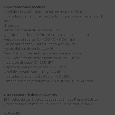
Especificaciones técnicas
Nivel de vibración, perforación en metal: ≤ 2,5 m/s²
Incertidumbre de vibración (Factor K), perforación en metal: 1,5
m/s²
G-series: 1
Tensión nominal de la batería: 18 V
Química de la batería (Ni-Cd / Ni-MH / Li-ion): Li-ion
Velocidad sin carga: 0 - 400 / 0 - 1400 min⁻¹
Par de apriete máx. Duro/Blando: 42 / 24 Nm
Ajuste del par de embrague: 16
Máx. Diámetro de perforación en madera: 36 mm
Máx. Diámetro de perforación en acero: 13 mm
Inserción directa: 1/2"-20UNF "
Capacidad del portabrocas: 1,5 - 13 mm
Nivel de presión sonora (L
): 70 dB(A)
pA
Incertidumbre del ruido (Factor K): 3 dB(A)
Dimensiones de producto (L x W x H): 221 x 83 x 240 mm
Otras características relevantes
16 Niveles de par 2 velocidades mecánicas Freno eléctrico
Portabrocas automático Reversible Velocidad variable
Voltaje 18V