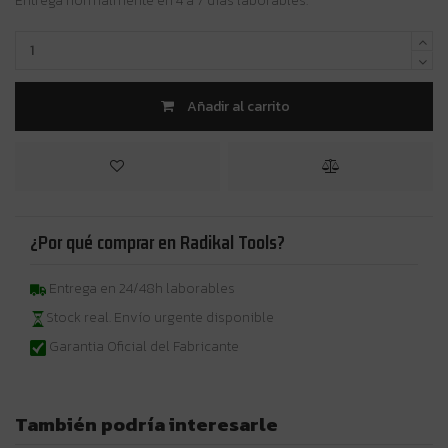
Entrega normalmente en 4 a 7 días laborables.
Añadir al carrito
¿Por qué comprar en Radikal Tools?
Entrega en 24/48h laborables
Stock real. Envío urgente disponible
Garantia Oficial del Fabricante
También podría interesarle