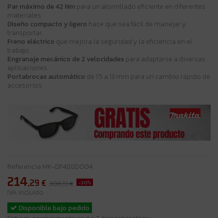
Par máximo de 42 Nm
para un atornillado eficiente en diferentes
materiales.
Diseño compacto y ligero
hace que sea fácil de manejar y
transportar.
Freno eléctrico
que mejora la seguridad y la eficiencia en el
trabajo.
Engranaje mecánico de 2 velocidades
para adaptarse a diversas
aplicaciones.
Portabrocas automático
de 1.5 a 13 mm para un cambio rápido de
accesorios.
Referencia
MK-DF488D004
214
,29
€
-30%
306,13 €
IVA incluido
Disponible bajo pedido