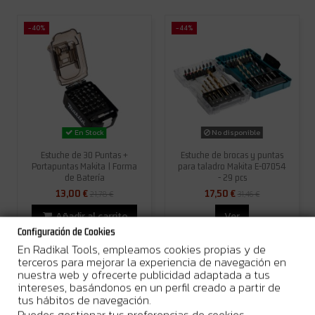
-40%
-44%
No disponible
En Stock
Estuche de 30 Puntas +
Estuche de brocas y puntas
Portapuntas Makita | Forma
para taladro Makita E-07054
de Batería
- 29 pcs
13,00 €
17,50 €
21,78 €
31,46 €
Añadir al carrito
Ver
Configuración de Cookies
En Radikal Tools, empleamos cookies propias y de
terceros para mejorar la experiencia de navegación en
nuestra web y ofrecerte publicidad adaptada a tus
intereses, basándonos en un perfil creado a partir de
tus hábitos de navegación.
Más Información
Puedes gestionar tus preferencias de cookies