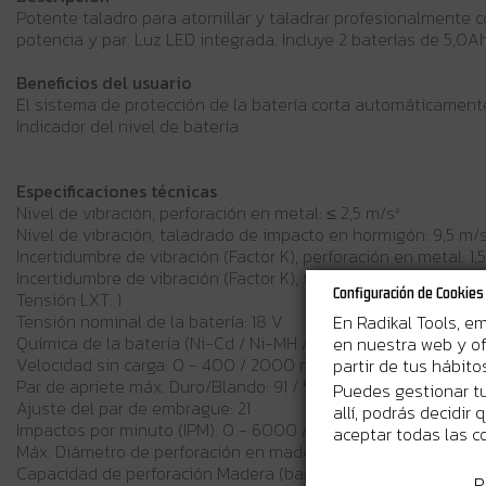
Potente taladro para atornillar y taladrar profesionalmente c
potencia y par. Luz LED integrada. Incluye 2 baterías de 5,0
Beneficios del usuario
El sistema de protección de la batería corta automáticamente
Indicador del nivel de batería
Especificaciones técnicas
Nivel de vibración, perforación en metal: ≤ 2,5 m/s²
Nivel de vibración, taladrado de impacto en hormigón: 9,5 m/s
Incertidumbre de vibración (Factor K), perforación en metal: 1,
Incertidumbre de vibración (Factor K), taladrado de impacto e
Configuración de Cookies
Tensión LXT: 1
En Radikal Tools, e
Tensión nominal de la batería: 18 V
en nuestra web y of
Química de la batería (Ni-Cd / Ni-MH / Li-ion): Li-ion
partir de tus hábit
Velocidad sin carga: 0 - 400 / 2000 min⁻¹
Par de apriete máx. Duro/Blando: 91 / 58 Nm
Puedes gestionar tu
Ajuste del par de embrague: 21
allí, podrás decidir
Impactos por minuto (IPM): 0 - 6000 / 30 000 min⁻¹
aceptar todas las c
Máx. Diámetro de perforación en madera: 76 mm
Capacidad de perforación Madera (barrena): 76 mm
P