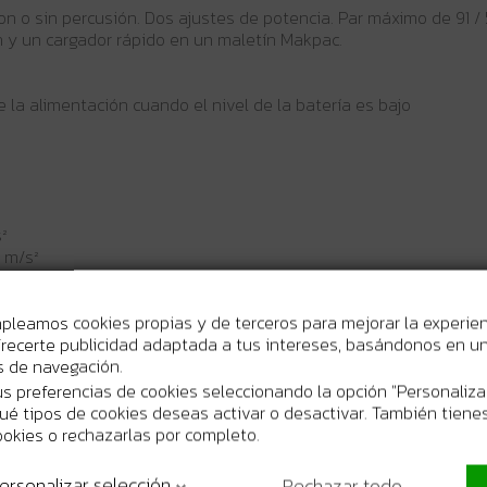
on o sin percusión. Dos ajustes de potencia. Par máximo de 91 /
Ah y un cargador rápido en un maletín Makpac.
 la alimentación cuando el nivel de la batería es bajo
²
5 m/s²
n hormigón: 1,5 m/s²
mpleamos cookies propias y de terceros para mejorar la experie
recerte publicidad adaptada a tus intereses, basándonos en un 
os de navegación.
s preferencias de cookies seleccionando la opción "Personaliza
 qué tipos de cookies deseas activar o desactivar. También tienes
ookies o rechazarlas por completo.
ersonalizar selección
Rechazar todo