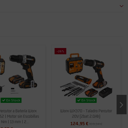
-26%
En Stock
En Stock
Percutor a Batería Worx
Worx WX370 - Taladro Percutor
2 | Motor sin Escobillas
20V (2bat 2.0Ah)
 Nm | 13 mm | 2...
124,95 €
169,34 €