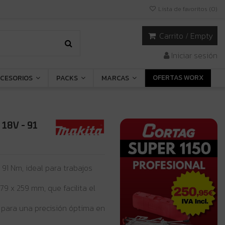
Lista de favoritos (
0
)
Carrito
/
Empty
Iniciar sesión
OFERTAS WORX
CESORIOS
PACKS
MARCAS
 18V - 91
91 Nm, ideal para trabajos
79 x 259 mm, que facilita el
r para una precisión óptima en