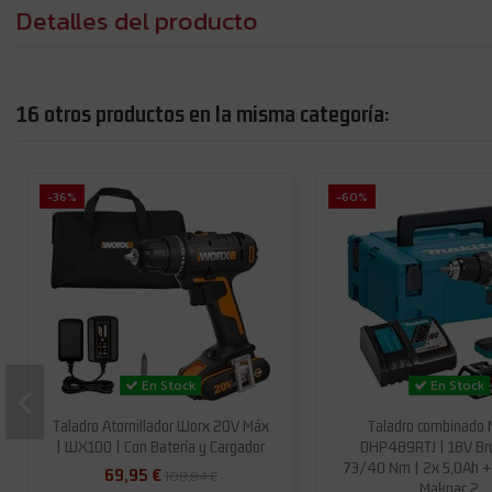
Detalles del producto
16 otros productos en la misma categoría:
-36%
-60%
En Stock
En Stock
Taladro Atornillador Worx 20V Máx
Taladro combinado 
| WX100 | Con Batería y Cargador
DHP489RTJ | 18V Br
73/40 Nm | 2x 5,0Ah 
69,95 €
108,84 €
Makpac 2