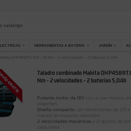
ELECTRICAS
HERRAMIENTAS A BATERIA
JARDÍN
AC
kita DHP458RTJ 18V - 91 Nm - 2 velocidades - 2 baterías 5,0Ah
Taladro combinado Makita DHP458RTJ
NVÍO GRATIS
Nm - 2 velocidades - 2 baterías 5,0Ah
Potente motor de 18V
con un par máximo de 
exigentes.
Diseño compacto
, con dimensiones de 225 x 
manejo en espacios reducidos.
2 velocidades mecánicas
y 21 ajustes de pa
cada tarea.