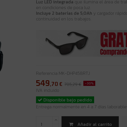
Luz LED integrada
que ilumina el área de trab
en condiciones de poca luz.
Incluye 2 baterías de 5,0Ah
y cargador rápid
continuidad en los trabajos.
Referencia
MK-DHP458RTJ
549
,70
€
785,29 €
-30%
IVA incluido
Disponible bajo pedido
Entrega normalmente en 4 a 7 días laborable
Añadir al carrito