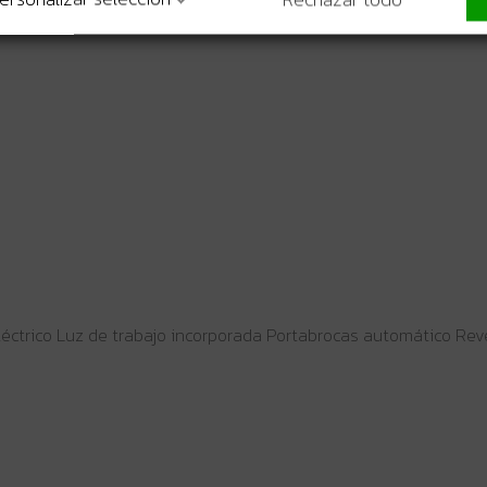
2 mm
léctrico Luz de trabajo incorporada Portabrocas automático Rev