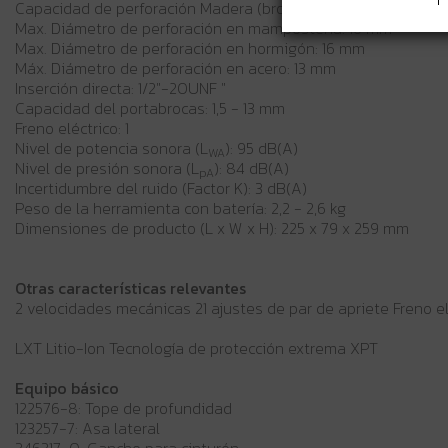
Capacidad de perforación Madera (broca autoalimentada): 9
Max. Diámetro de perforación en mampostería: 16 mm
Max. Diámetro de perforación en hormigón: 16 mm
Máx. Diámetro de perforación en acero: 13 mm
Inserción directa: 1/2"-20UNF "
Capacidad del portabrocas: 1,5 - 13 mm
Freno eléctrico: 1
Nivel de potencia sonora (L
): 95 dB(A)
WA
Nivel de presión sonora (L
): 84 dB(A)
pA
Incertidumbre del ruido (Factor K): 3 dB(A)
Peso de la herramienta con batería: 2,2 - 2,6 kg
Dimensiones de producto (L x W x H): 225 x 79 x 259 mm
Otras características relevantes
2 velocidades mecánicas 21 ajustes de par de apriete Freno e
LXT Litio-Ion Tecnología de protección extrema XPT
Equipo básico
122576-8: Tope de profundidad
123257-7: Asa lateral