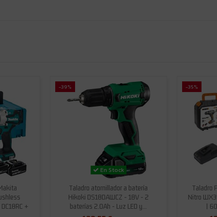
-39%
-35%
En Stock
Makita
Taladro atornillador a batería
Taladro 
ushless
Hikoki DS18DAWCZ - 18V - 2
Nitro WX35
+ DC18RC +
baterías 2.0Ah - Luz LED y...
| 60