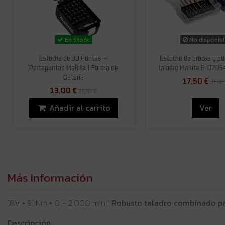
En Stock
No disponib
Estuche de 30 Puntas +
Estuche de brocas y pu
Portapuntas Makita | Forma de
taladro Makita E-0705
Batería
17,50 €
31,46
13,00 €
21,78 €
Añadir al carrito
Ver
Más Información
18V • 91 Nm • 0 – 2.000 min⁻¹
Robusto taladro combinado par
Descripción