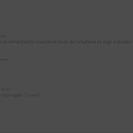
rza.
la alimentación cuando el nivel de la batería es bajo Indicador 
2 mm
5 m/s²
n hormigón: 1,5 m/s²