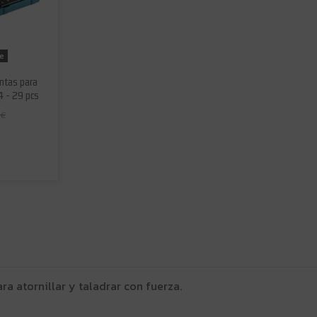
le
ntas para
4 - 29 pcs
 €
a atornillar y taladrar con fuerza.