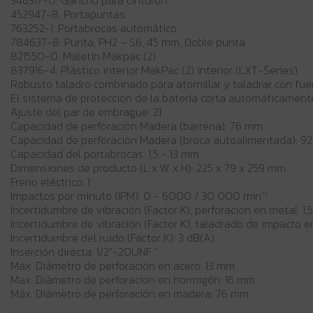
346317-0: Gancho para cinturón
452947-8: Portapuntas
763252-1: Portabrocas automático
784637-8: Punta, PH2 – S6, 45 mm, Doble punta
821550-0: Maletín Makpac (2)
837916-4: Plástico interior MakPac (2) interior (LXT-Series)
Robusto taladro combinado para atornillar y taladrar con fue
El sistema de protección de la batería corta automáticamente 
Ajuste del par de embrague: 21
Capacidad de perforación Madera (barrena): 76 mm
Capacidad de perforación Madera (broca autoalimentada): 9
Capacidad del portabrocas: 1,5 - 13 mm
Dimensiones de producto (L x W x H): 225 x 79 x 259 mm
Freno eléctrico: 1
Impactos por minuto (IPM): 0 - 6000 / 30 000 min⁻¹
Incertidumbre de vibración (Factor K), perforación en metal: 1,
Incertidumbre de vibración (Factor K), taladrado de impacto e
Incertidumbre del ruido (Factor K): 3 dB(A)
Inserción directa: 1/2"-20UNF "
Máx. Diámetro de perforación en acero: 13 mm
Max. Diámetro de perforación en hormigón: 16 mm
Máx. Diámetro de perforación en madera: 76 mm