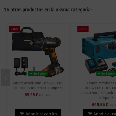
16 otros productos en la misma categoría:
-36%
-60%
En Stock
En Stock
Taladro Atornillador Worx 20V Máx
Taladro combinado 
| WX100 | Con Batería y Cargador
DHP489RTJ | 18V Br
73/40 Nm | 2x 5,0Ah 
69,95 €
108,84 €
Makpac 2
349,95 €
865,1
Añadir al carrito
Añadir al ca