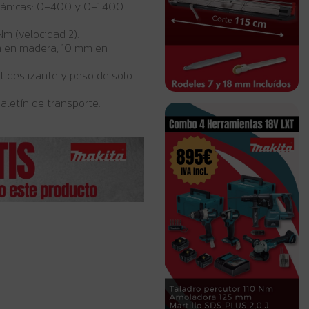
ánicas: 0–400 y 0–1.400
Nm (velocidad 2).
m en madera, 10 mm en
ideslizante y peso de solo
aletín de transporte.