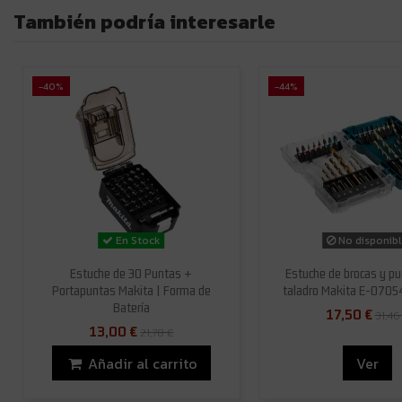
También podría interesarle
-40%
-44%
En Stock
No disponib
Estuche de 30 Puntas +
Estuche de brocas y pu
Portapuntas Makita | Forma de
taladro Makita E-0705
Batería
17,50 €
31,46
13,00 €
21,78 €
Añadir al carrito
Ver