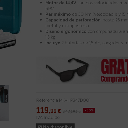
Motor de 14,4V
con dos velocidades mec
RPM.
Par máximo
de 30 Nm (velocidad 1) y 15 
Capacidad de perforación
: hasta 25 m
metal y mampostería.
Diseño ergonómico
con empuñadura ant
1,5 kg.
Incluye
2 baterías de 1,5 Ah, cargador y m
Referencia
MK-HP347D001
119
,99
€
242,00 €
-50%
IVA incluido
No disponible