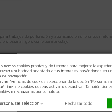
 para trabajos de perforación y atornillado en diferentes mater
 profesional ligero como para bricolaje.
mpleamos cookies propias y de terceros para mejorar la experie
M (velocidad 1) y 0–1.400 RPM (velocidad 2).
recerte publicidad adaptada a tus intereses, basándonos en un 
a atornillar y perforar materiales duros.
os de navegación.
ara perforaciones rápidas en materiales blandos.
s preferencias de cookies seleccionando la opción "Personaliza
2.
 qué tipos de cookies deseas activar o desactivar. También tienes
 mm en metal y mampostería.
ookies o rechazarlas por completo.
o de solo 1,5 kg.
nsporte.
ersonalizar selección
Rechazar todo