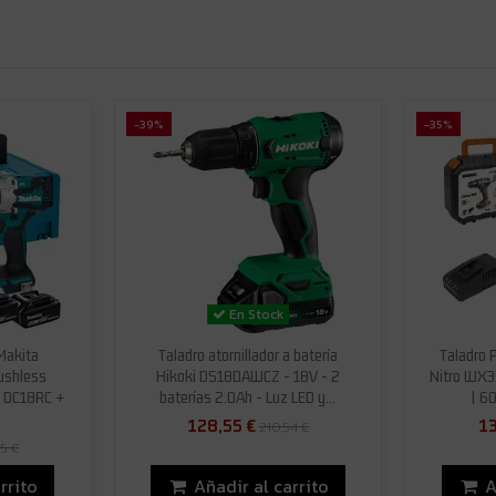
-39%
-35%
En Stock
Makita
Taladro atornillador a batería
Taladro 
ushless
Hikoki DS18DAWCZ - 18V - 2
Nitro WX35
+ DC18RC +
baterías 2.0Ah - Luz LED y...
| 60
128,55 €
13
210,54 €
5 €
rrito
Añadir al carrito
A