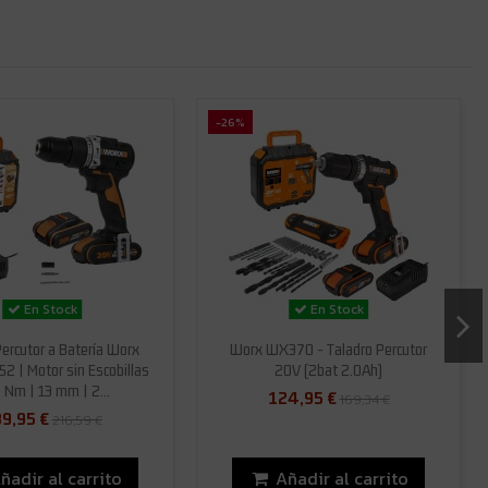
-26%
En Stock
En Stock
Percutor a Batería Worx
Worx WX370 - Taladro Percutor
2 | Motor sin Escobillas
20V (2bat 2.0Ah)
 Nm | 13 mm | 2...
124,95 €
169,34 €
9,95 €
216,59 €
ñadir al carrito
Añadir al carrito