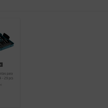
le
ntas para
4 - 29 pcs
 €