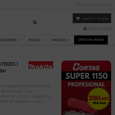
Lista de favoritos (
0
)
Carrito
/
Empty
Iniciar sesión
OFERTAS WORX
CESORIOS
PACKS
MARCAS
347D001 |
dor
 un equilibrio perfecto entre
 de bricolaje y uso
de 14,4V y 1,5 Ah, cargador y
rforar en madera, metal y