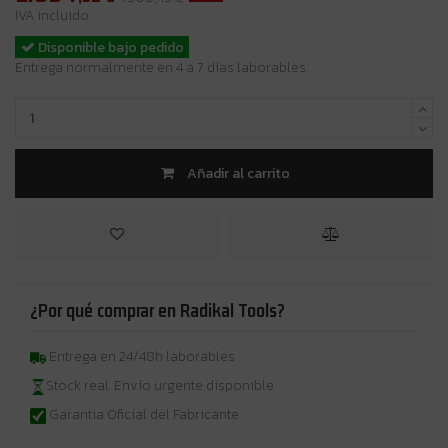
IVA incluido
Disponible bajo pedido
Entrega normalmente en 4 a 7 días laborables.
Añadir al carrito
¿Por qué comprar en Radikal Tools?
Entrega en 24/48h laborables
Stock real. Envío urgente disponible
Garantia Oficial del Fabricante