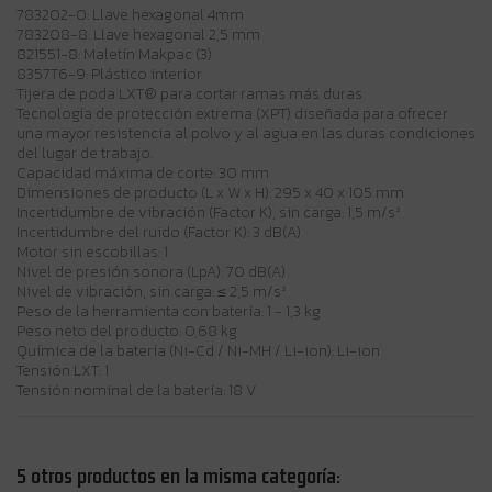
783202-0: Llave hexagonal 4mm
783208-8: Llave hexagonal 2,5 mm
821551-8: Maletín Makpac (3)
8357T6-9: Plástico interior
Tijera de poda LXT® para cortar ramas más duras.
Tecnología de protección extrema (XPT) diseñada para ofrecer
una mayor resistencia al polvo y al agua en las duras condiciones
del lugar de trabajo.
Capacidad máxima de corte: 30 mm
Dimensiones de producto (L x W x H): 295 x 40 x 105 mm
Incertidumbre de vibración (Factor K), sin carga: 1,5 m/s²
Incertidumbre del ruido (Factor K): 3 dB(A)
Motor sin escobillas: 1
Nivel de presión sonora (LpA): 70 dB(A)
Nivel de vibración, sin carga: ≤ 2,5 m/s²
Peso de la herramienta con batería: 1 - 1,3 kg
Peso neto del producto: 0,68 kg
Química de la batería (Ni-Cd / Ni-MH / Li-ion): Li-ion
Tensión LXT: 1
Tensión nominal de la batería: 18 V
5 otros productos en la misma categoría: