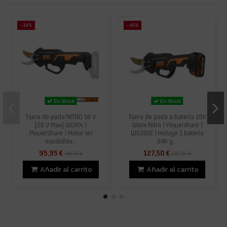
-34%
-45%
En Stock
En Stock
Tijera de poda NITRO 18 V
Tijera de poda a batería 20V
(20 V Max) WORX |
Worx Nitro | Powershare |
PowerShare | Motor sin
WG330E | Incluye 1 batería
escobillas...
2Ah y...
95,95 €
127,50 €
146,35 €
232,32 €
Añadir al carrito
Añadir al carrito