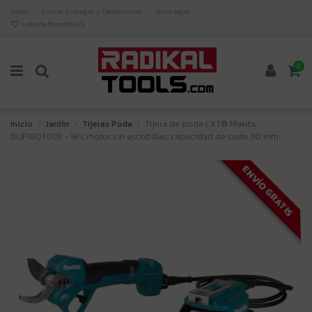
Inicio
Envíos, Entregas y Devoluciones
Aviso legal
Lista de favoritos (
0
)
0
Inicio
Jardín
Tijeras Poda
Tijera de poda LXT® Makita
DUP180T001 - 18V, motor sin escobillas, capacidad de corte 30 mm
ENVÍO GRATIS