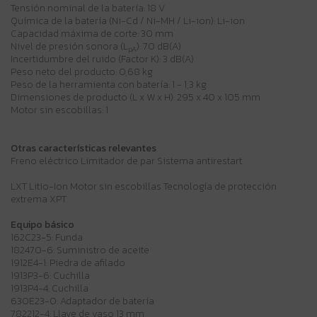
Tensión nominal de la batería: 18 V
Química de la batería (Ni-Cd / Ni-MH / Li-ion): Li-ion
Capacidad máxima de corte: 30 mm
Nivel de presión sonora (L
): 70 dB(A)
pA
Incertidumbre del ruido (Factor K): 3 dB(A)
Peso neto del producto: 0,68 kg
Peso de la herramienta con batería: 1 - 1,3 kg
Dimensiones de producto (L x W x H): 295 x 40 x 105 mm
Motor sin escobillas: 1
Otras características relevantes
Freno eléctrico Limitador de par Sistema antirestart
LXT Litio-Ion Motor sin escobillas Tecnología de protección
extrema XPT
Equipo básico
162C23-5: Funda
182470-6: Suministro de aceite
1912E4-1: Piedra de afilado
1913P3-6: Cuchilla
1913P4-4: Cuchilla
630E23-0: Adaptador de batería
782212-4: Llave de vaso 13 mm