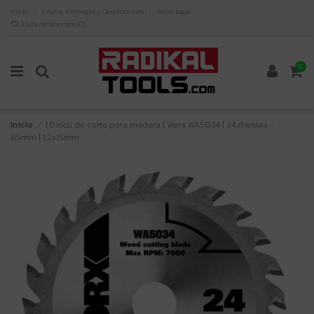
Inicio
Envíos, Entregas y Devoluciones
Aviso legal
Lista de favoritos (
0
)
0
Inicio
| Disco de corte para madera | Worx WA5034 | 24 dientes -
85mm | 1,2x15mm