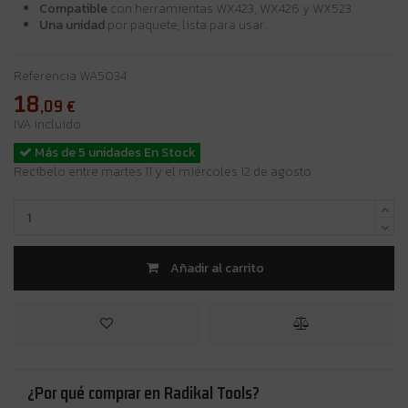
Compatible
con herramientas WX423, WX426 y WX523.
Una unidad
por paquete, lista para usar.
Referencia
WA5034
18
,09
€
IVA incluido
Más de 5 unidades En Stock
Recíbelo entre martes 11 y el miércoles 12 de agosto
Añadir al carrito
¿Por qué comprar en Radikal Tools?