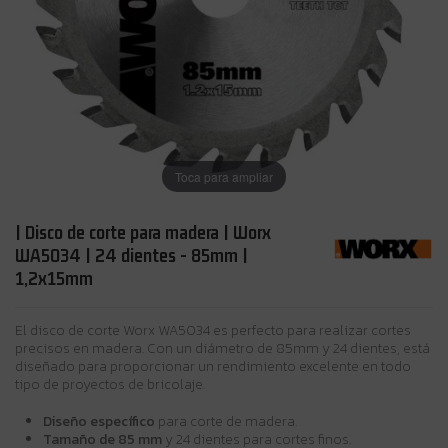
Toca para ampliar
| Disco de corte para madera | Worx
WA5034 | 24 dientes - 85mm |
1,2x15mm
El disco de corte Worx WA5034 es perfecto para realizar cortes
precisos en madera. Con un diámetro de 85mm y 24 dientes, está
diseñado para proporcionar un rendimiento excelente en todo
tipo de proyectos de bricolaje.
Diseño específico
para corte de madera.
Tamaño de 85 mm
y 24 dientes para cortes finos.