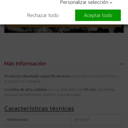
Personalizar selección
Rechazar todo
Aceptar todo
Más Información
Producto diseñado específicamente
para ofrecer cortes finos y
precisos en madera.
Cuchilla de alta calidad
con un diámetro de
85 mm
, diseñada
para un rendimiento óptimo y durabilidad.
Características técnicas
Referencia:
WA5034