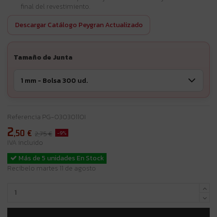
final del revestimiento.
Descargar Catálogo Peygran Actualizado
Tamaño de Junta
Referencia
PG-03030110I
2
,50
€
-9%
2,75 €
IVA incluido
Más de 5 unidades En Stock
Recíbelo martes 11 de agosto