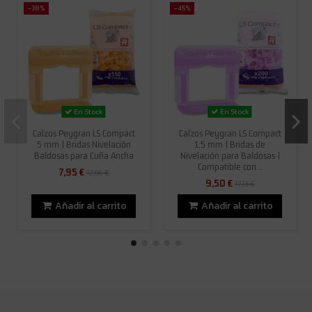
-38%
-45%
En Stock
En Stock
Calzos Peygran LS Compact
Calzos Peygran LS Compact
5 mm | Bridas Nivelación
1,5 mm | Bridas de
Baldosas para Cuña Ancha
Nivelación para Baldosas |
Compatible con...
7,95 €
12,86 €
9,50 €
17,13 €
Añadir al carrito
Añadir al carrito