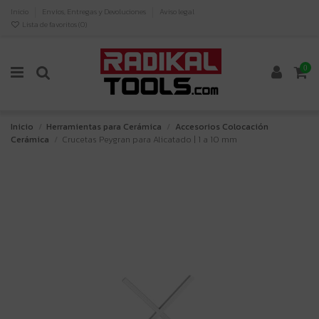
Inicio
Envíos, Entregas y Devoluciones
Aviso legal
Lista de favoritos (
0
)
0
Inicio
Herramientas para Cerámica
Accesorios Colocación
Cerámica
Crucetas Peygran para Alicatado | 1 a 10 mm