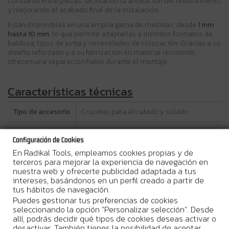
constante entre piezas, facilitando la alineación del revestimiento
y mejorando el acabado final de la instalación.
Están disponibles en una amplia gama de medidas, desde
1 mm
hasta 10 mm
, lo que permite adaptarlas a distintos formatos de
baldosa, tipos de junta y necesidades de colocación. Gracias a su
diseño reforzado y a su fabricación en material resistente,
ofrecen una separación fiable durante el montaje.
Características técnicas
Tipo de accesorio
Crucetas para alicatado y solado
Medidas
1, 1.5, 2, 3, 4, 5, 6, 7, 8 y 10 mm
disponibles
Configuración de Cookies
En Radikal Tools, empleamos cookies propias y de
Separación y alineación uniforme de
terceros para mejorar la experiencia de navegación en
Función principal
baldosas
nuestra web y ofrecerte publicidad adaptada a tus
intereses, basándonos en un perfil creado a partir de
tus hábitos de navegación.
Material
Material plástico de alta resistencia
Puedes gestionar tus preferencias de cookies
seleccionando la opción "Personalizar selección". Desde
Uso
Pavimentos y revestimientos
allí, podrás decidir qué tipos de cookies deseas activar o
desactivar. También tienes la posibilidad de aceptar