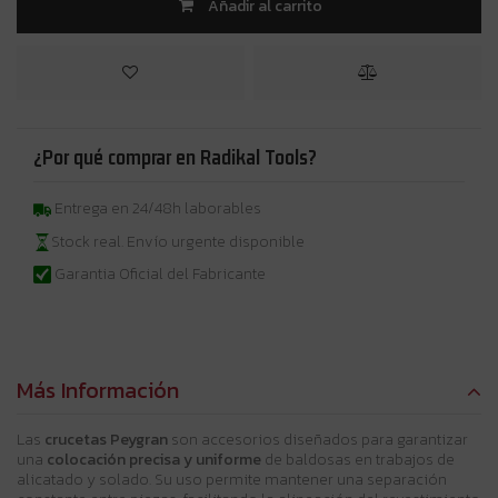
Añadir al carrito
¿Por qué comprar en Radikal Tools?
Entrega en 24/48h laborables
Stock real. Envío urgente disponible
Garantia Oficial del Fabricante
Más Información
Las
crucetas Peygran
son accesorios diseñados para garantizar
una
colocación precisa y uniforme
de baldosas en trabajos de
alicatado y solado. Su uso permite mantener una separación