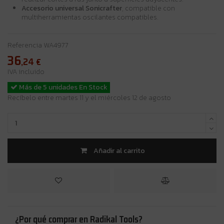
Accesorio universal Sonicrafter
, compatible con
multiherramientas oscilantes compatibles.
Referencia
WA4977
36
,24
€
IVA incluido
Más de 5 unidades En Stock
Recíbelo entre martes 11 y el miércoles 12 de agosto
Añadir al carrito
¿Por qué comprar en Radikal Tools?