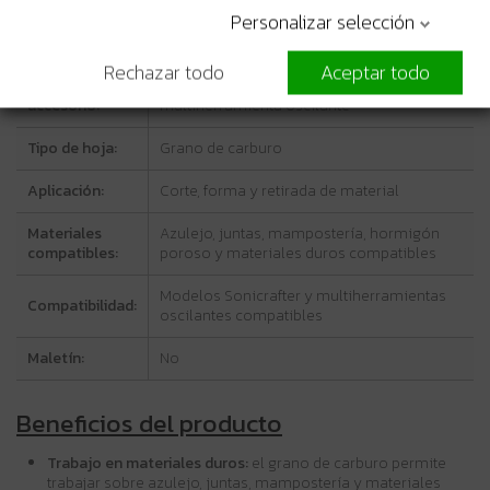
Personalizar selección
Características técnicas
Rechazar todo
Aceptar todo
Tipo de
Hoja de sierra de segmento para
accesorio:
multiherramienta oscilante
Tipo de hoja:
Grano de carburo
Aplicación:
Corte, forma y retirada de material
Materiales
Azulejo, juntas, mampostería, hormigón
compatibles:
poroso y materiales duros compatibles
Modelos Sonicrafter y multiherramientas
Compatibilidad:
oscilantes compatibles
Maletín:
No
Beneficios del producto
Trabajo en materiales duros:
el grano de carburo permite
trabajar sobre azulejo, juntas, mampostería y materiales