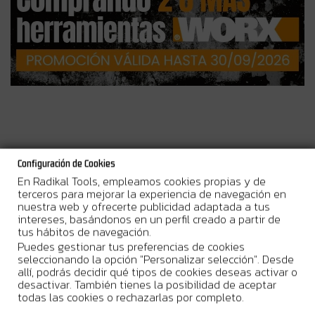
Más Información
Configuración de Cookies
En Radikal Tools, empleamos cookies propias y de
Esta
hoja de sierra de segmento con grano de carburo
está
terceros para mejorar la experiencia de navegación en
diseñada para trabajos con multiherramientas oscilantes
nuestra web y ofrecerte publicidad adaptada a tus
Sonicrafter. Es un accesorio útil para cortar, dar forma y retirar
intereses, basándonos en un perfil creado a partir de
material en azulejo, juntas, mampostería, hormigón poroso y
tus hábitos de navegación.
otros materiales duros compatibles.
Puedes gestionar tus preferencias de cookies
seleccionando la opción "Personalizar selección". Desde
Su diseño plano por un lado permite trabajar en esquinas y
allí, podrás decidir qué tipos de cookies deseas activar o
realizar cortes a ras junto a superficies adyacentes, lo que la hace
desactivar. También tienes la posibilidad de aceptar
práctica para trabajos de reforma, reparación y ajuste en zonas
todas las cookies o rechazarlas por completo.
concretas.