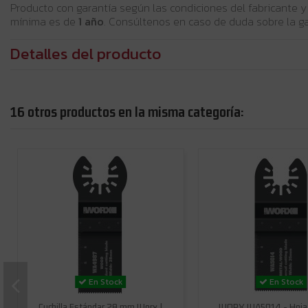
Producto con garantía según las condiciones del fabricante y
mínima es de
1 año
. Consúltenos en caso de duda sobre la ga
Detalles del producto
16 otros productos en la misma categoría:
En Stock
En Stock
Cuchilla Estándar 28 mm Worx |
WORX WA5014 - Hoja 