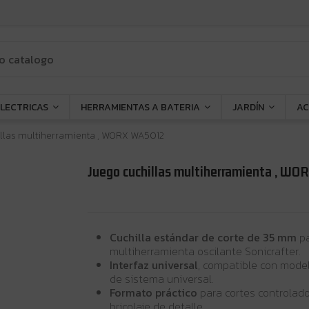
ELECTRICAS
HERRAMIENTAS A BATERIA
JARDÍN
AC
llas multiherramienta , WORX WA5012
Juego cuchillas multiherramienta , W
Cuchilla estándar de corte de 35 mm
pa
multiherramienta oscilante Sonicrafter.
Interfaz universal
, compatible con model
de sistema universal.
Formato práctico
para cortes controlado
bricolaje de detalle.