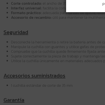
Corte controlado:
el ancho de 35 mm permite trabajar e
P
Interfaz universal:
facilita la compatibilidad con herrami
Formato práctico:
adecuada para tareas de ajuste, recort
Accesorio de recambio:
útil para mantener la multiherr
Seguridad
Desconecte la herramienta o retire la batería antes de ca
Manipule la cuchilla con guantes y utilice gafas de prote
Compruebe que la cuchilla quede firmemente fijada antes 
Sujete correctamente la pieza de trabajo y mantenga las
Utilice la cuchilla únicamente en materiales adecuados p
Accesorios suministrados
1 cuchilla estándar de corte de 35 mm.
Garantía