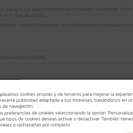
 trabajos con multiherramientas oscilantes Sonicrafter. Es un a
 este tipo de cuchilla.
mpatibles y permite mantener la multiherramienta preparada par
herramienta oscilante
a oscilante Sonicrafter
mpleamos cookies propias y de terceros para mejorar la experie
recerte publicidad adaptada a tus intereses, basándonos en un 
os de navegación.
s preferencias de cookies seleccionando la opción "Personaliza
 qué tipos de cookies deseas activar o desactivar. También tienes
ookies o rechazarlas por completo.