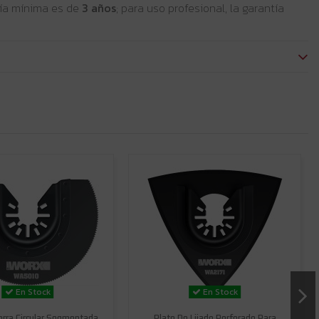
ntía mínima es de
3 años
; para uso profesional, la garantía
En Stock
En Stock
erra Circular Segmentada
Plato De Lijado Perforado Para