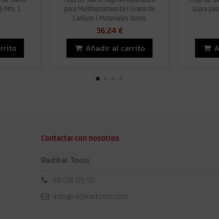
35 Mm, 1
para Multiherramienta | Grano de
Worx para
Carburo | Materiales Duros
36,24 €
rrito
Añadir al carrito
A
Contactar con nosotros
Radikal Tools
611 08 05 95
info@radikaltools.com