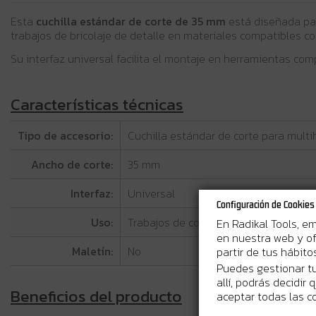
Esta
cuchilla estándar de corte de 35 mm
está diseñada para
trabajos de bricolaje de detalle en materiales compatibles con
Su interfaz universal facilita el montaje en herramientas co
Características técnicas
Tipo de accesorio:
Cuchilla estándar de corte para multi
Ancho de corte:
35 mm
Interfaz:
Universal
Configuración de Cookies
Uso:
Trabajos de corte con multiherramient
En Radikal Tools, e
en nuestra web y of
partir de tus hábit
Maletín:
No
Puedes gestionar tu
allí, podrás decidir
Beneficios del producto
aceptar todas las c