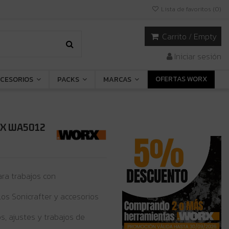
Lista de favoritos (
0
)
Carrito
/
Empty
Iniciar sesión
OFERTAS WORX
CESORIOS
PACKS
MARCAS
ORX WA5012
ra trabajos con
os Sonicrafter y accesorios
s, ajustes y trabajos de