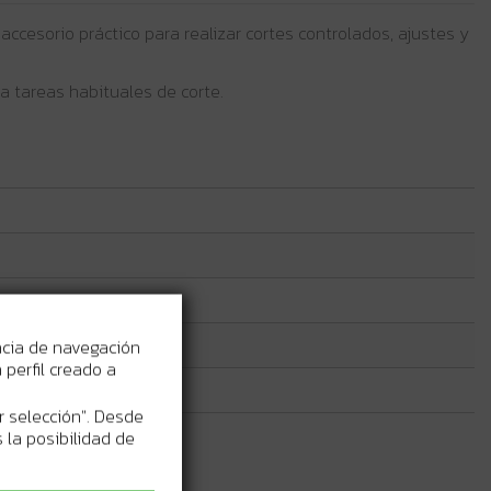
ccesorio práctico para realizar cortes controlados, ajustes y
a tareas habituales de corte.
ncia de navegación
perfil creado a
r selección". Desde
 la posibilidad de