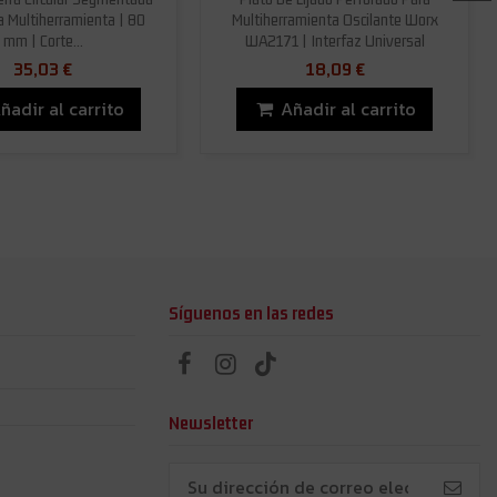
 Multiherramienta | 80
Multiherramienta Oscilante Worx
mm | Corte...
WA2171 | Interfaz Universal
35,03 €
18,09 €
ñadir al carrito
Añadir al carrito
Síguenos en las redes
Newsletter