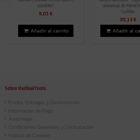
WA4987
Universal, Bi-Metal 
Cuchilla
9,01 €
30,13 €
Añadir al carrito
Añadir al ca
Sobre RadikalTools
Envíos, Entregas y Devoluciones
Información de Pago
Aviso legal
Condiciones Generales y Contratación
Política de Cookies