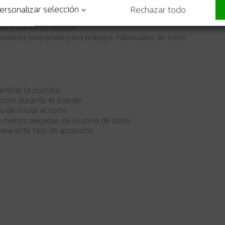
n zonas concretas con buena precisión.
ersonalizar selección
Rechazar todo
entas Sonicrafter y sistemas universales.
e y cortes de detalle.
amienta preparada para trabajos habituales de corte.
mbiar la cuchilla.
cción durante el trabajo.
de iniciar el corte.
 manos alejadas de la zona de corte.
ara este tipo de accesorio.