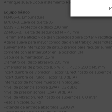
Arranque suave Doble aislamiento Recogida de polvo Sistema
P
Equipo básico
143486-6: Empuñadura
197610-3: Llave de tuerca 35
122891-0: Protector de disco 230 mm
224485-8: Tuerca de seguridad 14 - 45 mm
Herramienta eficaz y de gran capacidad para cortar y rectifica
Agarre suave para mayor comodidad en el trabajo Desarrolla
suavemente Interruptor de gatillo grande para facilitar el 
corriente con el interruptor en la posición ON.
Cable de alimentación: 2,5 m
Diámetro del disco abrasivo: 230 mm
Dimensiones de producto (L x W x H): 450 x 250 x 145 mm
Incertidumbre de vibración (Factor K), rectificado de superficies
Incertidumbre del ruido (Factor K): 3 dB(A)
Interruptor de hombre muerto (sin bloqueo): 1
Nivel de potencia sonora (LWA): 102 dB(A)
Nivel de presión sonora (LpA): 91 dB(A)
Nivel de vibración, rectificado de superficies: 6,0 m/s²
Peso sin cable: 5,7 kg
Potencia de entrada absorbida: 2200 W