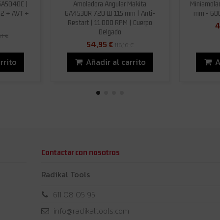
GA5040C |
Amoladora Angular Makita
Miniamolad
S2 + AVT +
GA4530R 720 W 115 mm | Anti-
mm - 600
Restart | 11.000 RPM | Cuerpo
4
Delgado
51 €
54,95 €
116,16 €
rrito
Añadir al carrito
A
Contactar con nosotros
Radikal Tools
611 08 05 95
info@radikaltools.com