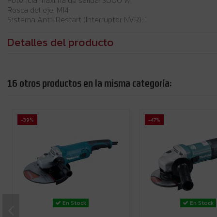
Potencia máxima de salida: 3000 W
Rosca del eje: M14
Sistema Anti-Restart (Interruptor NVR): 1
Detalles del producto
16 otros productos en la misma categoría:
-39%
-47%
En Stock
En Stock