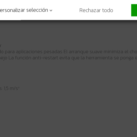
 antirestart
ersonalizar selección
Rechazar todo
r
do para aplicaciones pesadas El arranque suave minimiza el ch
manejo La función anti-restart evita que la herramienta se pon
: 1,5 m/s²