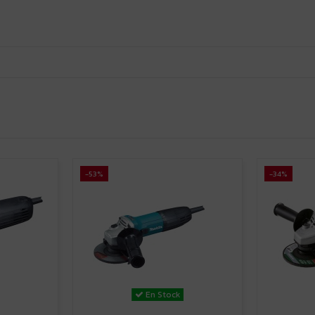
-53%
-34%
En Stock