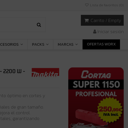
Lista de favoritos (
0
)
Carrito
/
Empty
Iniciar sesión
OFERTAS WORX
CESORIOS
PACKS
MARCAS
- 2200 W -
nto óptimo en cortes y
iales de gran tamaño.
jora el control.
tales, garantizando