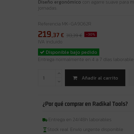
Diseño ergonómico
con agarre suave para m
jornadas.
Referencia
MK-GA9062R
219
,37
€
313,39 €
-30%
IVA incluido
Disponible bajo pedido
Entrega normalmente en 4 a 7 días laborable
Añadir al carrito
¿Por qué comprar en Radikal Tools?
Entrega en 24/48h laborables
Stock real. Envío urgente disponible