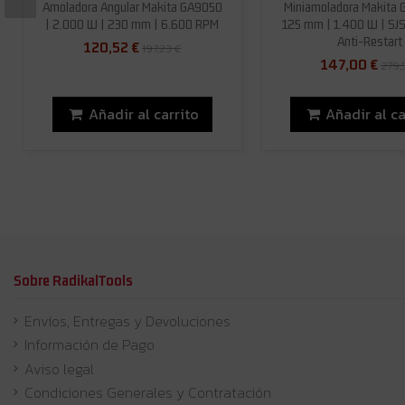
Amoladora Angular Makita GA9050
Miniamoladora Makita 
| 2.000 W | 230 mm | 6.600 RPM
125 mm | 1.400 W | SJ
Anti-Restart
120,52 €
197,23 €
147,00 €
279,
Añadir al carrito
Añadir al ca
Sobre RadikalTools
Envíos, Entregas y Devoluciones
Información de Pago
Aviso legal
Condiciones Generales y Contratación