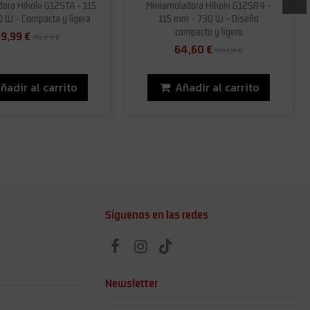
ora Hikoki G12STA - 115
Miniamoladora Hikoki G12SR4 -
 W - Compacta y ligera
115 mm - 730 W - Diseño
compacto y ligero
9,99 €
76,23 €
64,60 €
98,01 €
ñadir al carrito
Añadir al carrito
Síguenos en las redes
Newsletter