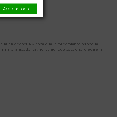
Aceptar todo
oque de arranque y hace que la herramienta arranque
ga en marcha accidentalmente aunque esté enchufada a la