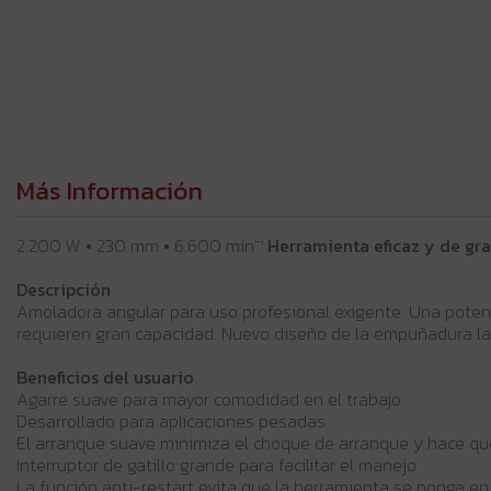
Más Información
2.200 W • 230 mm • 6.600 min⁻¹
Herramienta eficaz y de gra
Descripción
Amoladora angular para uso profesional exigente. Una poten
requieren gran capacidad. Nuevo diseño de la empuñadura lat
Beneficios del usuario
Agarre suave para mayor comodidad en el trabajo
Desarrollado para aplicaciones pesadas
El arranque suave minimiza el choque de arranque y hace q
Interruptor de gatillo grande para facilitar el manejo
La función anti-restart evita que la herramienta se ponga en