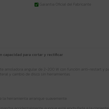
Garantia Oficial del Fabricante
n capacidad para cortar y rectificar
te amoladora angular de 2-200 W con función anti-restart y p
eral y cambio de disco sin herramientas.
ue la herramienta arranque suavemente
 marcha accidentalmente aunque esté enchufada a la corriente c