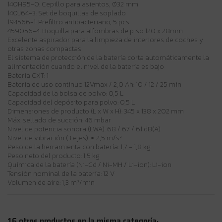
140H95-0: Cepillo para asientos, Ø32 mm
140J64-3: Set de boquillas de soplado
194566-1: Prefiltro antibacteriano, 5 pcs
459056-4: Boquilla para alfombras de piso 120 x 28mm
Excelente aspirador para la limpieza de interiores de coches y
otras zonas compactas
El sistema de protección de la batería corta automáticamente la
alimentación cuando el nivel de la batería es bajo
Batería CXT: 1
Batería de uso continuo 12Vmax / 2,0 Ah: 10 / 12 / 25 min
Capacidad de la bolsa de polvo: 0,5 L
Capacidad del depósito para polvo: 0,5 L
Dimensiones de producto (L x W x H): 345 x 138 x 202 mm
Máx. sellado de succión: 46 mbar
Nivel de potencia sonora (LWA): 68 / 67 / 61 dB(A)
Nivel de vibración (3 ejes): ≤ 2,5 m/s²
Peso de la herramienta con batería: 1,7 - 1,8 kg
Peso neto del producto: 1,5 kg
Química de la batería (Ni-Cd / Ni-MH / Li-ion): Li-ion
Tensión nominal de la batería: 12 V
Volumen de aire: 1,3 m³/min
16 otros productos en la misma categoría: