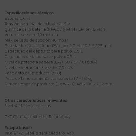
Especificaciones técnicas
Batería CXT: 1
Tensión nominal de la batería: 12 V
Química de la batería (Ni-Cd / Ni-MH / Li-ion): Li-ion
Volumen de aire: 1,3 m³/min
Máx. sellado de succión: 46 mbar
Batería de uso continuo 12Vmax / 2,0 Ah: 10 / 12 / 25 min
Capacidad del depósito para polvo: 0,5 L
Capacidad de la bolsa de polvo: 0,5 L
Nivel de potencia sonora (L
): 68 / 67 / 61 dB(A)
WA
Nivel de vibración (3 ejes): ≤ 2,5 m/s²
Peso neto del producto: 1,5 kg
Peso de la herramienta con batería: 1,7 - 1,8 kg
Dimensiones de producto (L x W x H): 345 x 138 x 202 mm
Otras características relevantes
3 velocidades eléctricas
CXT Compact eXtreme Technology
Equipo básico
140H94-2: Cepillo saplicadoero, Azul