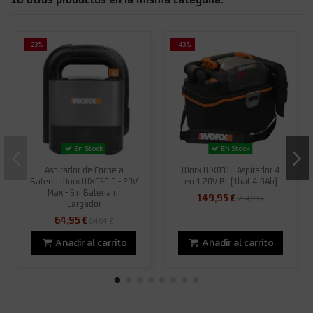
-23%
-43%
En Stock
En Stock
Aspirador de Coche a
Worx WX031 - Aspirador 4
Bateria Worx WX030.9 - 20V
en 1 20V BL (1bat 4.0Ah)
Max - Sin Bateria ni
149,95 €
264,99 €
Cargador
64,95 €
84,64 €
Añadir al carrito
Añadir al carrito