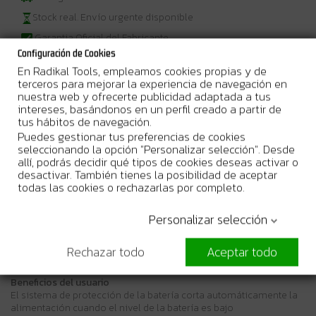
Stock real. Envío urgente disponible
Garantia Oficial del Fabricante
Configuración de Cookies
En Radikal Tools, empleamos cookies propias y de
terceros para mejorar la experiencia de navegación en
nuestra web y ofrecerte publicidad adaptada a tus
intereses, basándonos en un perfil creado a partir de
Más Información
tus hábitos de navegación.
Puedes gestionar tus preferencias de cookies
12Vmax • 46 mbar • 0,5 L
Excelente aspirador para la limpieza de
seleccionando la opción "Personalizar selección". Desde
interiores de coches y otras zonas compactas
allí, podrás decidir qué tipos de cookies deseas activar o
desactivar. También tienes la posibilidad de aceptar
Descripción
todas las cookies o rechazarlas por completo.
Aspirador a pilas especialmente diseñado para la limpieza de
interiores de automóviles. Cuatro tipos diferentes de boquillas
Personalizar selección
ideales para aspirar el coche. Práctica función de soplado para,
por ejemplo, secar el coche antes de encerarlo. Tiempo de
funcionamiento 32 minutos con batería de 12Vmax CXT® 4.0Ah.
Rechazar todo
Aceptar todo
Sin baterías, sin cargador en equipo básico.
Beneficios del usuario
El sistema de protección de la batería corta automáticamente la
alimentación cuando el nivel de la batería es bajo