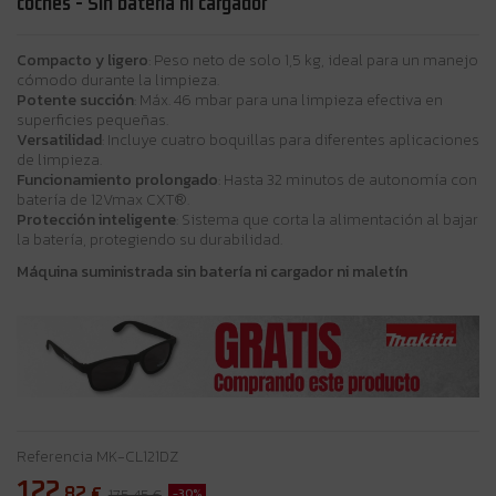
coches - Sin batería ni cargador
Compacto y ligero
: Peso neto de solo 1,5 kg, ideal para un manejo
cómodo durante la limpieza.
Potente succión
: Máx. 46 mbar para una limpieza efectiva en
superficies pequeñas.
Versatilidad
: Incluye cuatro boquillas para diferentes aplicaciones
de limpieza.
Funcionamiento prolongado
: Hasta 32 minutos de autonomía con
batería de 12Vmax CXT®.
Protección inteligente
: Sistema que corta la alimentación al bajar
la batería, protegiendo su durabilidad.
Máquina suministrada sin batería ni cargador ni maletín
Referencia
MK-CL121DZ
122
,82
€
-30%
175,45 €