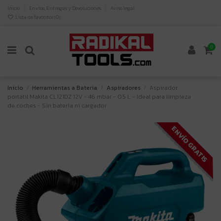
Inicio
Envíos, Entregas y Devoluciones
Aviso legal
Lista de favoritos (
0
)
0
Inicio
Herramientas a Bateria
Aspiradores
Aspirador
portátil Makita CL121DZ 12V - 46 mbar - 0,5 L - Ideal para limpieza
de coches - Sin batería ni cargador
ENVÍO GRATIS