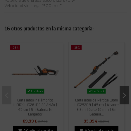
Potencia de entrada absorbida: 670 W
Velocidad sin carga: 1500 min⁻¹
16 otros productos en la misma categoría:
-28%
-28%
En Stock
En Stock
Cortasetos Inalámbrico
Cortasetos de Pértiga Worx
WORX WG261E.9 20V Máx |
WG252E.9 | 45 cm | Alcance
45 cm | Sin Batería Ni
3,2 m | Corte 16 mm | Sin
Cargador
Batería...
69,99 €
95,95 €
96,74 €
133,04 €
Añadir al carrito
Añadir al carrito