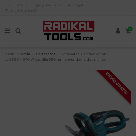
Inicio
Envíos, Entregas y Devoluciones
Aviso legal
Lista de favoritos (
0
)
0
Inicio
Jardín
Cortasetos
Cortasetos eléctrico Makita
UH5580 - 670 W, cuchilla 550 mm, seguridad a dos manos
ENVÍO GRATIS