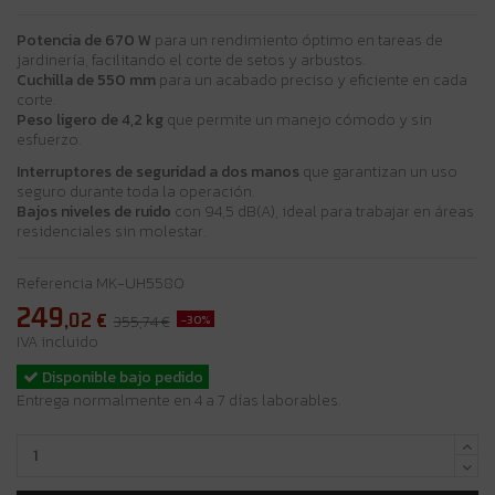
Potencia de 670 W
para un rendimiento óptimo en tareas de
jardinería, facilitando el corte de setos y arbustos.
Cuchilla de 550 mm
para un acabado preciso y eficiente en cada
corte.
Peso ligero de 4,2 kg
que permite un manejo cómodo y sin
esfuerzo.
Interruptores de seguridad a dos manos
que garantizan un uso
seguro durante toda la operación.
Bajos niveles de ruido
con 94,5 dB(A), ideal para trabajar en áreas
residenciales sin molestar.
Referencia
MK-UH5580
249
,02
€
-30%
355,74 €
IVA incluido
Disponible bajo pedido
Entrega normalmente en 4 a 7 días laborables.