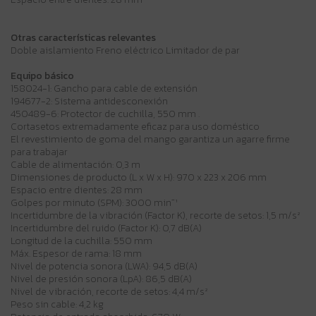
Otras características relevantes
Doble aislamiento Freno eléctrico Limitador de par
Equipo básico
158024-1: Gancho para cable de extensión
194677-2: Sistema antidesconexión
450489-6: Protector de cuchilla, 550 mm .
Cortasetos extremadamente eficaz para uso doméstico
El revestimiento de goma del mango garantiza un agarre firme
para trabajar
Cable de alimentación: 0,3 m
Dimensiones de producto (L x W x H): 970 x 223 x 206 mm
Espacio entre dientes: 28 mm
Golpes por minuto (SPM): 3000 min⁻¹
Incertidumbre de la vibración (Factor K), recorte de setos: 1,5 m/s²
Incertidumbre del ruido (Factor K): 0,7 dB(A)
Longitud de la cuchilla: 550 mm
Máx. Espesor de rama: 18 mm
Nivel de potencia sonora (LWA): 94,5 dB(A)
Nivel de presión sonora (LpA): 86,5 dB(A)
Nivel de vibración, recorte de setos: 4,4 m/s²
Peso sin cable: 4,2 kg