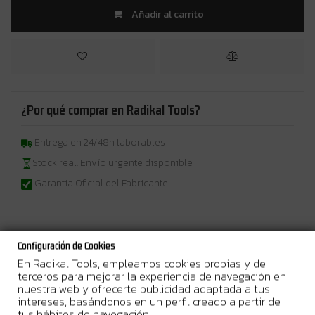
Añadir al carrito
¿Por qué comprar en Radikal Tools?
Entrega en 24/48h laborables
Stock real. Envío urgente disponible
Garantia Oficial del Fabricante
Configuración de Cookies
Más Información
En Radikal Tools, empleamos cookies propias y de
terceros para mejorar la experiencia de navegación en
nuestra web y ofrecerte publicidad adaptada a tus
670 W • 550 mm
Cortasetos extremadamente eficaz para uso
intereses, basándonos en un perfil creado a partir de
doméstico
tus hábitos de navegación.