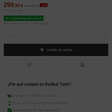
269
,95
€
-41%
454,96 €
IVA incluido
2 Unidades En Stock
Recíbelo martes 11 de agosto
Añadir al carrito
¿Por qué comprar en Radikal Tools?
Entrega en 24/48h laborables
Stock real. Envío urgente disponible
Garantia Oficial del Fabricante