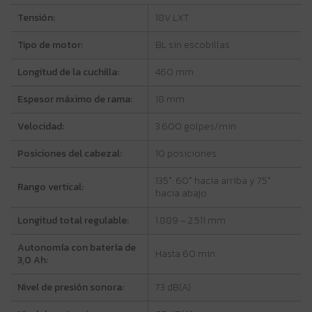
Tensión:
18V LXT
Tipo de motor:
BL sin escobillas
Longitud de la cuchilla:
460 mm
Espesor máximo de rama:
18 mm
Velocidad:
3.600 golpes/min
Posiciones del cabezal:
10 posiciones
135°: 60° hacia arriba y 75°
Rango vertical:
hacia abajo
Longitud total regulable:
1.889 – 2.511 mm
Autonomía con batería de
Hasta 60 min
3,0 Ah:
Nivel de presión sonora:
73 dB(A)