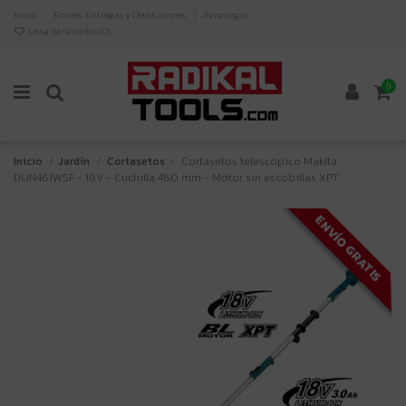
Inicio
Envíos, Entregas y Devoluciones
Aviso legal
Lista de favoritos (
0
)
0
Inicio
Jardín
Cortasetos
Cortasetos telescópico Makita
DUN461WSF - 18V - Cuchilla 460 mm - Motor sin escobillas XPT
ENVÍO GRATIS