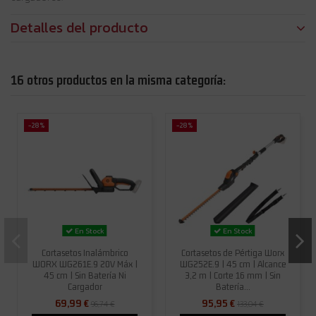
Detalles del producto
16 otros productos en la misma categoría:
-28%
-28%
En Stock
En Stock
Cortasetos Inalámbrico
Cortasetos de Pértiga Worx
WORX WG261E.9 20V Máx |
WG252E.9 | 45 cm | Alcance
45 cm | Sin Batería Ni
3,2 m | Corte 16 mm | Sin
Cargador
Batería...
69,99 €
95,95 €
96,74 €
133,04 €