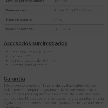
Nivel de potencia sonora:
85 dB(A)
Dimensiones:
1.889 – 2.511 × 87 × 134 mm
Peso sin batería:
2,7 kg
Peso con batería:
3,0 – 3,3 kg
Accesorios suministrados
Batería LXT de 18V y 3,0 Ah
Cargador LXT
Peine cortasetos de 460 mm
Protector para la batería
Garantía
Este producto cuenta con la
garantía legal aplicable
. Además,
Makita permite ampliar la garantía de la herramienta hasta un
máximo de
3 años
registrándola en la web oficial del fabricante
dentro de los 30 días posteriores a la compra. La ampliación está
sujeta a las condiciones de Makita España y no incluye baterías ni
cargadores.