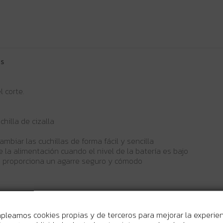
os
l corte.
chilla de cizalla
mbiar las cuchillas de forma fácil y sencilla
 la alimentación cuando el nivel de la batería es bajo
e proporciona un agarre seguro y cómodo
m/s²
mpleamos cookies propias y de terceros para mejorar la experie