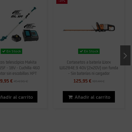
-31%
En Stock
En Stock
tos telescópico Makita
Cortasetos a batería Worx
F - 18V - Cuchilla 460
WG284E.9 40V (2x20V) con funda
tor sin escobillas XPT
- Sin baterías ni cargador
9,95 €
125,95 €
454,96 €
181,44 €
ñadir al carrito
Añadir al carrito