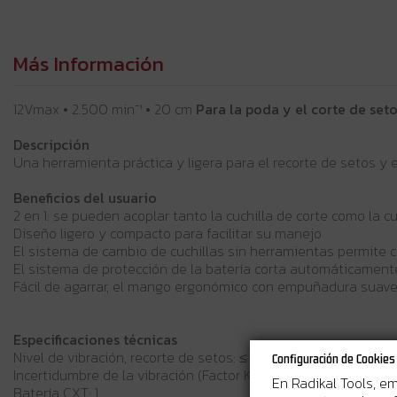
Más Información
12Vmax • 2.500 min⁻¹ • 20 cm
Para la poda y el corte de set
Descripción
Una herramienta práctica y ligera para el recorte de setos y e
Beneficios del usuario
2 en 1: se pueden acoplar tanto la cuchilla de corte como la cu
Diseño ligero y compacto para facilitar su manejo
El sistema de cambio de cuchillas sin herramientas permite ca
El sistema de protección de la batería corta automáticamente
Fácil de agarrar, el mango ergonómico con empuñadura suav
Especificaciones técnicas
Nivel de vibración, recorte de setos: ≤ 2,5 m/s²
Configuración de Cookies
Incertidumbre de la vibración (Factor K), recorte de setos: 1,5 
En Radikal Tools, e
Batería CXT: 1