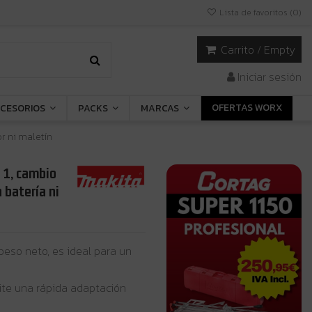
Lista de favoritos (
0
)
Carrito
/
Empty
Iniciar sesión
OFERTAS WORX
CESORIOS
PACKS
MARCAS
r ni maletín
 1, cambio
 batería ni
e peso neto, es ideal para un
ite una rápida adaptación