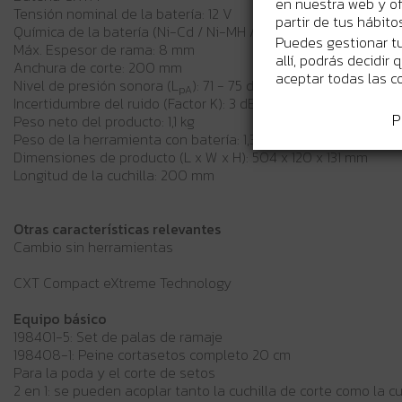
en nuestra web y of
Tensión nominal de la batería: 12 V
partir de tus hábit
Química de la batería (Ni-Cd / Ni-MH / Li-ion): Li-ion
Puedes gestionar tu
Máx. Espesor de rama: 8 mm
allí, podrás decidir
Anchura de corte: 200 mm
aceptar todas las c
Nivel de presión sonora (L
): 71 - 75 dB(A)
pA
Incertidumbre del ruido (Factor K): 3 dB(A)
P
Peso neto del producto: 1,1 kg
Peso de la herramienta con batería: 1,3 - 1,5 kg
Dimensiones de producto (L x W x H): 504 x 120 x 131 mm
Longitud de la cuchilla: 200 mm
Otras características relevantes
Cambio sin herramientas
CXT Compact eXtreme Technology
Equipo básico
198401-5: Set de palas de ramaje
198408-1: Peine cortasetos completo 20 cm
Para la poda y el corte de setos
2 en 1: se pueden acoplar tanto la cuchilla de corte como la c