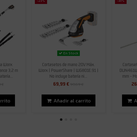
-23%
-41%
En Stock
ga Worx
Cortasetos de mano 20V Máx.
Cortase
ance 3,2 m
Worx | PowerShare | WG801E.91 |
DUN461WS
tería...
No incluye batería ni...
mm - Mo
69,99 €
26
4 €
90,69 €
rrito
Añadir al carrito
A