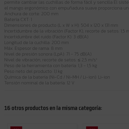
permite cambiar las cuchillas de forma fácil y sencilla El sis
el mango ergonómico con empuñadura suave proporciona un
Anchura de corte: 200 mm
Batería CXT: 1
Dimensiones de producto (L x W x H): 504 x 120 x 131 mm
Incertidumbre de la vibración (Factor K), recorte de setos: 1,5 
Incertidumbre del ruido (Factor K): 3 dB(A)
Longitud de la cuchilla: 200 mm
Máx. Espesor de rama: 8 mm
Nivel de presión sonora (LpA): 71 - 75 dB(A)
Nivel de vibración, recorte de setos: ≤ 2,5 m/s²
Peso de la herramienta con batería: 1,3 - 1,5 kg
Peso neto del producto: 1,1 kg
Química de la batería (Ni-Cd / Ni-MH / Li-ion): Li-ion
Tensión nominal de la batería: 12 V
16 otros productos en la misma categoría: