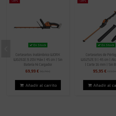
-28%
-28%
En Stock
En Stock
Cortasetos Inalámbrico WORX
Cortasetos de Pérti
WG261E.9 20V Máx | 45 cm | Sin
WG252E.9 | 45 cm | Alc
Batería Ni Cargador
| Corte 16 mm | Sin Ba
69,99 €
95,95 €
96,74 €
133,0
Añadir al carrito
Añadir al ca