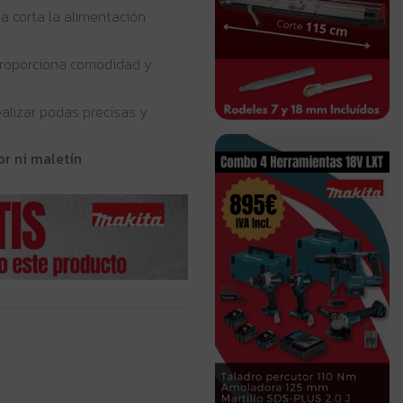
ma corta la alimentación
roporciona comodidad y
ealizar podas precisas y
or ni maletín