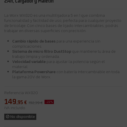
2Ah, Cargador y Maletín
La Worx WX820 es una multilijadora 5 en 1 que combina
funcionalidad y facilidad de uso, perfecta para cualquier proyecto
de bricolaje. Con cinco bases de lijado intercambiables, podrás
trabajar en diversas superficies con precisión.
Cambio rápido de bases
para una experiencia sin
complicaciones.
Sistema de micro filtro DustStop
que mantiene tu área de
trabajo limpia y ordenada.
Velocidad variable
para ajustar la potencia según el
material.
Plataforma Powershare
con batería intercambiable en toda
la gama 20V de Worx.
Referencia
WX820
149
,95
€
-22%
192,39 €
IVA incluido
No disponible