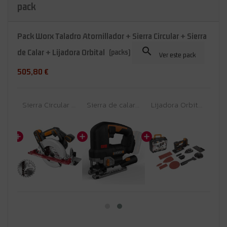
pack
Pack Worx Taladro Atornillador + Sierra Circular + Sierra

de Calar + Lijadora Orbital
(packs)
Ver este pack
505,80 €
Taladro Atornillador Worx 20V Máx | WX100 | Con Batería y Cargador
Sierra Circular Batería Worx 20V | Disco 165 mm | Con 1 Batería y cargador
Sierra de calar 20V Worx | Power Share | WX542.9 Potente motor sin escobillas | 3 posiciones, penduleo y tubo de aspiración | si
Lijadora Orbital a Batería Worx Sandeck 5 en 1 WX820 - 20V - Incluye 1 Batería 2Ah, Cargador y Maletín