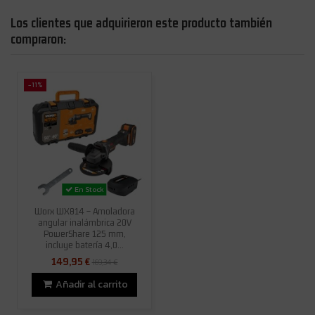
Los clientes que adquirieron este producto también
compraron:
-11%
En Stock
Worx WX814 – Amoladora
angular inalámbrica 20V
PowerShare 125 mm,
incluye batería 4,0...
149,95 €
169,34 €
Añadir al carrito