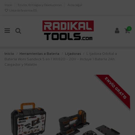
Inicio
Envíos, Entregas y Devoluciones
Aviso legal
Lista de favoritos (
0
)
0
Inicio
Herramientas a Bateria
Lijadoras
Lijadora Orbital a
Batería Worx Sandeck 5 en 1 WX820 - 20V - Incluye 1 Batería 2Ah,
Cargador y Maletín
ENVÍO GRATIS