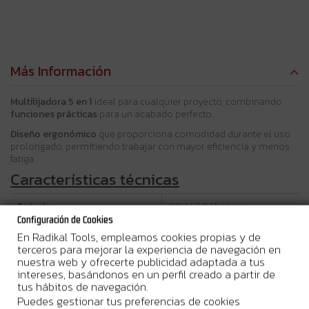
Más Información
Multilijadora 5 en 1
ideal para cualquier proyecto, combinando
funciones prácticas
para un acabado perfecto.
Diseño ergonómico
que proporciona comodidad durante el uso
prolongado, permitiendo trabajar con mayor eficiencia y menos
fatiga.
Características técnicas
Batería:
20V / 2.0Ah Li-ion
Configuración de Cookies
Velocidad en vacío:
4.000-10.000/min
En Radikal Tools, empleamos cookies propias y de
terceros para mejorar la experiencia de navegación en
nuestra web y ofrecerte publicidad adaptada a tus
Diámetro de la órbita:
2,5 mm
intereses, basándonos en un perfil creado a partir de
tus hábitos de navegación.
Peso:
1,65 kg
Puedes gestionar tus preferencias de cookies