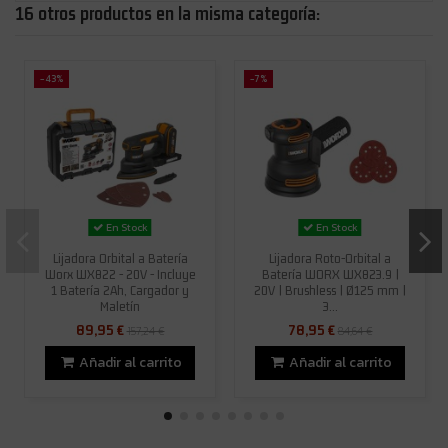
16 otros productos en la misma categoría:
-43%
-7%
En Stock
En Stock
Lijadora Orbital a Batería
Lijadora Roto-Orbital a
Worx WX822 - 20V - Incluye
Batería WORX WX823.9 |
1 Batería 2Ah, Cargador y
20V | Brushless | Ø125 mm |
Maletín
3...
89,95 €
78,95 €
157,24 €
84,64 €
Añadir al carrito
Añadir al carrito