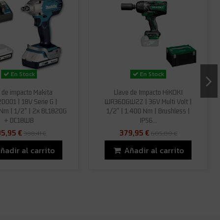
En Stock
En Stock
e de impacto Makita
Llave de Impacto HiKOKI
001 | 18V Serie G |
WR36DGW2Z | 36V Multi Volt |
m | 1/2" | 2x BL1820G
1/2" | 1.400 Nm | Brushless |
+ DC18WB
IP56...
5,95 €
379,95 €
388,41 €
605,00 €
ñadir al carrito
Añadir al carrito