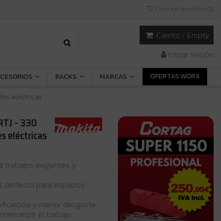
Lista de favoritos (
0
)
Carrito
/
Empty
Iniciar sesión
OFERTAS WORX
CESORIOS
PACKS
MARCAS
des eléctricas
RTJ - 330
s eléctricas
a trabajos exigentes y
, perfecto para espacios
ficiencia y menor desgaste.
terrumpir el trabajo.