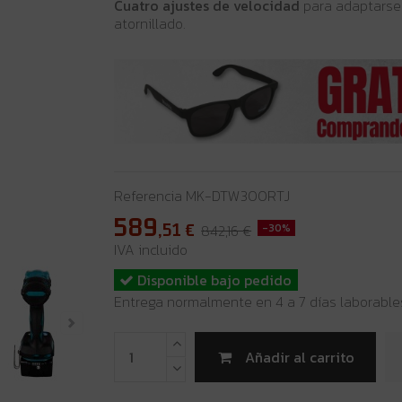
Cuatro ajustes de velocidad
para adaptarse 
atornillado.
Referencia
MK-DTW300RTJ
589
,51
€
842,16 €
-30%
IVA incluido
Disponible bajo pedido
Entrega normalmente en 4 a 7 días laborable
Añadir al carrito