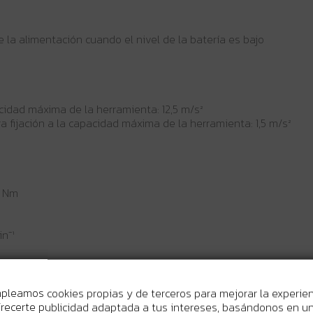
 la alimentación cuando el nivel de la batería es bajo
acidad máxima de la herramienta: 12,5 m/s²
a fijación a la capacidad máxima de la herramienta: 1,5 m/s²
0 Nm
n⁻¹
mpleamos cookies propias y de terceros para mejorar la experie
recerte publicidad adaptada a tus intereses, basándonos en un 