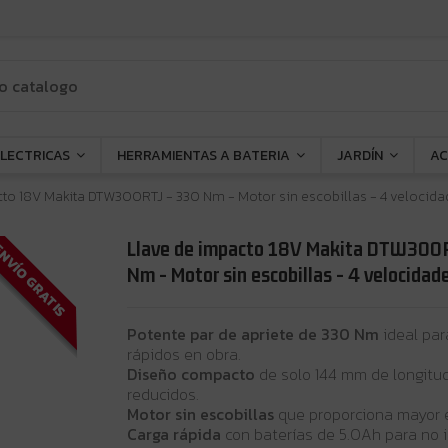
ELECTRICAS
HERRAMIENTAS A BATERIA
JARDÍN
AC
to 18V Makita DTW300RTJ - 330 Nm - Motor sin escobillas - 4 velocida
Llave de impacto 18V Makita DTW300
NVÍO GRATIS
Nm - Motor sin escobillas - 4 velocidade
Potente par de apriete de 330 Nm
ideal par
rápidos en obra.
Diseño compacto
de solo 144 mm de longitud
reducidos.
Motor sin escobillas
que proporciona mayor e
Carga rápida
con baterías de 5.0Ah para no in