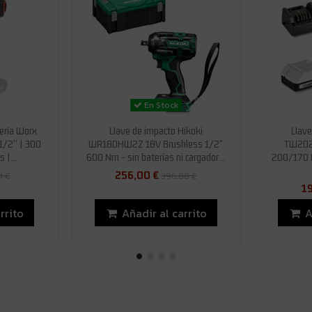
En Stock
ería Worx
Llave de impacto Hikoki
Llav
/2'' | 300
WR18DHW2Z 18V Brushless 1/2"
TW202D
 |...
600 Nm - sin baterías ni cargador...
200/170 N
256,00 €
4 €
396,88 €
19
rrito
Añadir al carrito
A