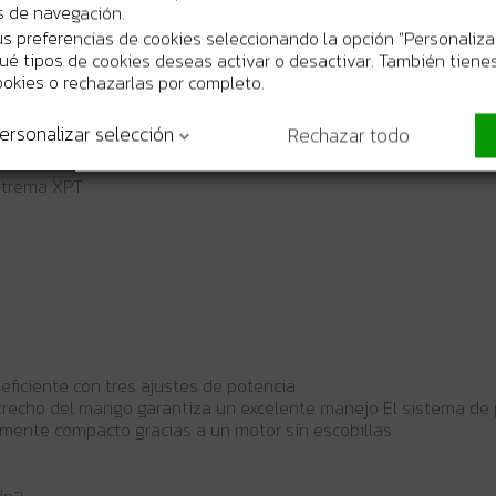
os de navegación.
s preferencias de cookies seleccionando la opción "Personaliza
 qué tipos de cookies deseas activar o desactivar. También tienes
ookies o rechazarlas por completo.
ersonalizar selección
Rechazar todo
porada Reversible Velocidad variable
extrema XPT
eficiente con tres ajustes de potencia
strecho del mango garantiza un excelente manejo El sistema de 
amente compacto gracias a un motor sin escobillas
n⁻¹