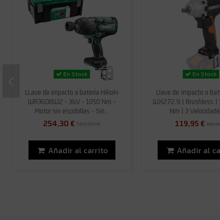
En Stock
En Stock
LLave de impacto a batería Hikoki
Llave de Impacto a Bat
WR36DBW2 - 36V - 1050 Nm -
WX272.9 | Brushless | 1
Motor sin escobillas - Sin...
Nm | 3 Velocidades
254,30 €
119,95 €
565,07 €
181,4
Añadir al carrito
Añadir al ca