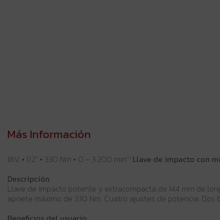
Más Información
18V • 1/2" • 330 Nm • 0 – 3.200 min⁻¹
Llave de impacto con mo
Descripción
Llave de impacto potente y extracompacta de 144 mm de longi
apriete máximo de 330 Nm. Cuatro ajustes de potencia. Dos b
Beneficios del usuario