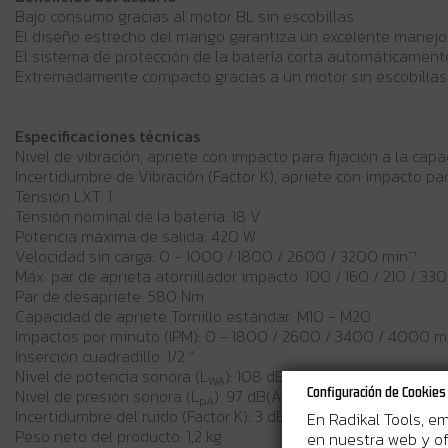
Bajo consumo gracias al motor BL sin escobillas
El diseño estrecho del mango garantiza un excelente manejo
El sistema de protección de la batería corta automáticamente
Extremadamente compacto gracias a un motor sin escobillas
Especificaciones técnicas
Nivel de vibración, apriete con impacto para fijación a la cap
Incertidumbre de Vibración (Factor K), apriete con impacto par
Tensión LXT: 1
Tensión nominal de la batería: 18 V
Potencia máxima de salida: 420 W
Velocidad sin carga: 0 - 1000 / 1800 / 2600 / 3200 min⁻¹
Máx. par de aprieta atornillador impacto: 100 / 160 / 210 / 33
Par de desapriete: 580 Nm
Capacidad de apriete Tornillo estándar: M10 - M20
Impactos por minuto (IPM): 0 - 1800 / 2600 / 3400 / 4000 mi
Inserción cuadradillo: 1/2 "
Nivel de potencia sonora (L
): 108 dB(A)
WA
Nivel de presión sonora (L
): 97 dB(A)
Configuración de Cookies
pA
Incertidumbre del ruido (Factor K): 3 dB(A)
En Radikal Tools, e
Peso neto del producto: 1,2 kg
en nuestra web y of