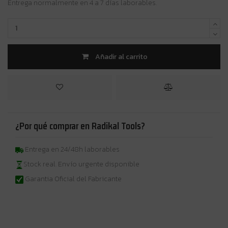
Entrega normalmente en 4 a 7 días laborables.
Añadir al carrito
¿Por qué comprar en Radikal Tools?
Entrega en 24/48h laborables
Stock real. Envío urgente disponible
Garantia Oficial del Fabricante