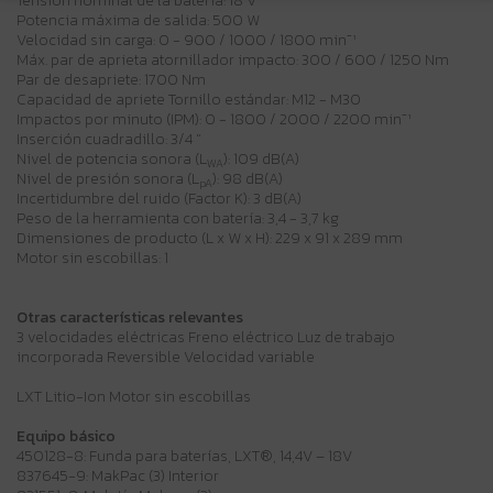
Tensión nominal de la batería: 18 V
Potencia máxima de salida: 500 W
Velocidad sin carga: 0 - 900 / 1000 / 1800 min⁻¹
Máx. par de aprieta atornillador impacto: 300 / 600 / 1250 Nm
Par de desapriete: 1700 Nm
Capacidad de apriete Tornillo estándar: M12 - M30
Impactos por minuto (IPM): 0 - 1800 / 2000 / 2200 min⁻¹
Inserción cuadradillo: 3/4 "
Nivel de potencia sonora (L
): 109 dB(A)
WA
Nivel de presión sonora (L
): 98 dB(A)
pA
Incertidumbre del ruido (Factor K): 3 dB(A)
Peso de la herramienta con batería: 3,4 - 3,7 kg
Dimensiones de producto (L x W x H): 229 x 91 x 289 mm
Motor sin escobillas: 1
Otras características relevantes
3 velocidades eléctricas Freno eléctrico Luz de trabajo
incorporada Reversible Velocidad variable
LXT Litio-Ion Motor sin escobillas
Equipo básico
450128-8: Funda para baterías, LXT®, 14,4V – 18V
837645-9: MakPac (3) Interior