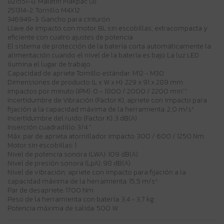
821551-8: Maletín Makpac (3)
251314-2: Tornillo M4X12
346949-3: Gancho para cinturón
Llave de impacto con motor BL sin escobillas, extracompacta y
eficiente con cuatro ajustes de potencia
El sistema de protección de la batería corta automáticamente la
alimentación cuando el nivel de la batería es bajo La luz LED
ilumina el lugar de trabajo
Capacidad de apriete Tornillo estándar: M12 - M30
Dimensiones de producto (L x W x H): 229 x 91 x 289 mm
Impactos por minuto (IPM): 0 - 1800 / 2000 / 2200 min⁻¹
Incertidumbre de Vibración (Factor K), apriete con impacto para
fijación a la capacidad máxima de la herramienta: 2,0 m/s²
Incertidumbre del ruido (Factor K): 3 dB(A)
Inserción cuadradillo: 3/4 "
Máx. par de aprieta atornillador impacto: 300 / 600 / 1250 Nm
Motor sin escobillas: 1
Nivel de potencia sonora (LWA): 109 dB(A)
Nivel de presión sonora (LpA): 98 dB(A)
Nivel de vibración, apriete con impacto para fijación a la
capacidad máxima de la herramienta: 15,5 m/s²
Par de desapriete: 1700 Nm
Peso de la herramienta con batería: 3,4 - 3,7 kg
Potencia máxima de salida: 500 W