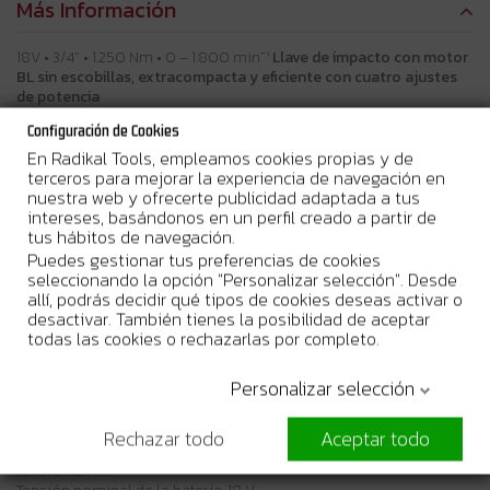
Más Información
18V • 3/4" • 1.250 Nm • 0 – 1.800 min⁻¹
Llave de impacto con motor
BL sin escobillas, extracompacta y eficiente con cuatro ajustes
de potencia
Configuración de Cookies
Descripción
En Radikal Tools, empleamos cookies propias y de
Llave de Impacto de 3/4" sin escobillas con un par de apriete de
terceros para mejorar la experiencia de navegación en
hasta 1.250 Nm. Equipada con una luz LED para mayor
nuestra web y ofrecerte publicidad adaptada a tus
iluminación, esta herramienta es ideal para aplicaciones que
intereses, basándonos en un perfil creado a partir de
requieren un alto par de apriete. Viene en un maletín MakPac.
tus hábitos de navegación.
Beneficios del usuario
Puedes gestionar tus preferencias de cookies
El sistema de protección de la batería corta automáticamente la
seleccionando la opción "Personalizar selección". Desde
alimentación cuando el nivel de la batería es bajo
allí, podrás decidir qué tipos de cookies deseas activar o
La luz LED ilumina el lugar de trabajo
desactivar. También tienes la posibilidad de aceptar
todas las cookies o rechazarlas por completo.
Especificaciones técnicas
Personalizar selección
Nivel de vibración, apriete con impacto para fijación a la
capacidad máxima de la herramienta: 15,5 m/s²
Incertidumbre de Vibración (Factor K), apriete con impacto para
Rechazar todo
Aceptar todo
fijación a la capacidad máxima de la herramienta: 2,0 m/s²
Tensión LXT: 1