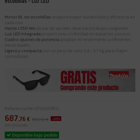
escobillas - Luz LED
Motor BL sin escobillas
asegura mayor durabilidad y eficiencia en
cada uso.
Hasta 1.250 Nm
de par de apriete, ideal para trabajos exigentes.
Luz LED integrada
proporciona visibilidad en espacios oscuros.
Cuatro ajustes de potencia
adaptan el rendimiento a diferentes
necesidades.
Ligera y compacta
con un peso de solo 3,4 - 3,7 kg para mayor
comodidad.
Referencia
MK-DTW1001RTJ
687
,76
€
-30%
982,52 €
IVA incluido
Disponible bajo pedido