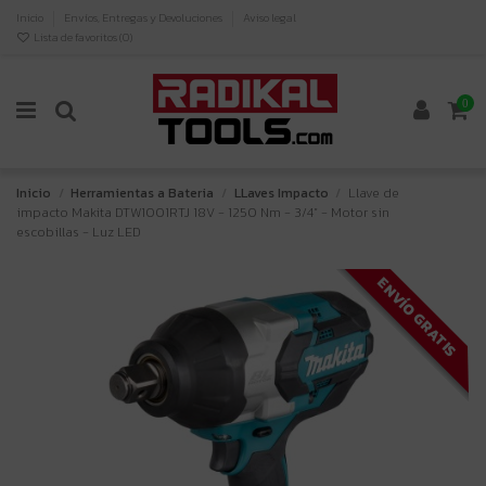
Inicio
Envíos, Entregas y Devoluciones
Aviso legal
Lista de favoritos (
0
)
0
Inicio
Herramientas a Bateria
LLaves Impacto
Llave de
impacto Makita DTW1001RTJ 18V - 1250 Nm - 3/4" - Motor sin
escobillas - Luz LED
ENVÍO GRATIS