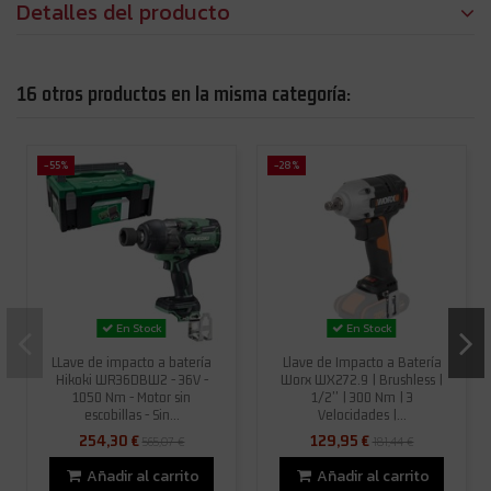
Detalles del producto
16 otros productos en la misma categoría:
-55%
-28%
En Stock
En Stock
LLave de impacto a batería
Llave de Impacto a Batería
Hikoki WR36DBW2 - 36V -
Worx WX272.9 | Brushless |
1050 Nm - Motor sin
1/2'' | 300 Nm | 3
escobillas - Sin...
Velocidades |...
254,30 €
129,95 €
565,07 €
181,44 €
Añadir al carrito
Añadir al carrito