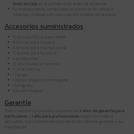
buen anclaje
en el portabrocas antes de empezar.
En mampostería, compruebe la ausencia de cables o
tuberías y trabaje con una sujeción estable de la pieza.
Accesorios suministrados
15 brocas HSS-G para metal.
6 brocas para madera.
6 brocas para mampostería.
71 puntas para tornillos.
2 portapuntas.
12 atornilladores (vasos).
1 cinta métrica.
1 navaja.
1 destornillador con trinquete.
1 bolígrafo.
Estuche Makpac.
Garantía
Todos nuestros productos disponen de
3 años de garantía para
particulares
y
1 año para profesionales
(según normativa
aplicable). Consúltenos en caso de duda sobre la garantía o su
tramitación.