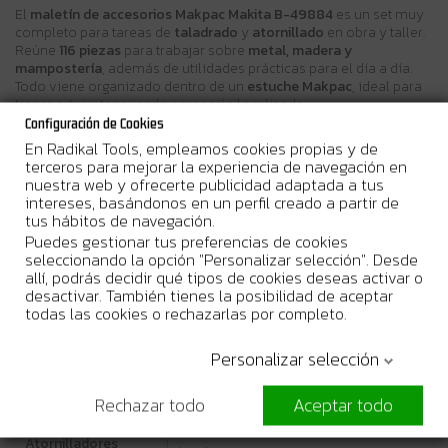
El
maletín de accesorios Makpac Makita B-49884
es un set muy
completo para tareas de
taladrado
y
atornillado
en obra y taller.
Reúne
116 piezas
para trabajar sobre
metal, madera y
mampostería
, además de utilidades prácticas para el día a día.
Todo viene organizado dentro de un
estuche Makpac
, ideal para
transportar y tener cada accesorio localizado.
Configuración de Cookies
Características técnicas
En Radikal Tools, empleamos cookies propias y de
terceros para mejorar la experiencia de navegación en
Cantidad:
116 piezas
nuestra web y ofrecerte publicidad adaptada a tus
intereses, basándonos en un perfil creado a partir de
Brocas para metal:
15 uds (HSS-G)
tus hábitos de navegación.
Puedes gestionar tus preferencias de cookies
Brocas para madera:
6 uds
seleccionando la opción "Personalizar selección". Desde
allí, podrás decidir qué tipos de cookies deseas activar o
Brocas para
desactivar. También tienes la posibilidad de aceptar
6 uds
mampostería:
todas las cookies o rechazarlas por completo.
Puntas para
Personalizar selección
71 uds
tornillos:
Rechazar todo
Aceptar todo
Portapuntas:
2 uds
Atornilladores