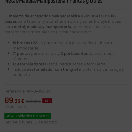
Metal/Madera/Mampostería | Puntas y Útiles
El
maletín de accesorios Makpac Makita B-49884
reúne
116
piezas
para taladrar y atornillar en obra y taller. Incluye brocas
para
metal, madera y mampostería
, además de puntas y
herramientas manuales en un estuche Makpac.
15 brocas HSS-G
para metal +
6
para madera +
6
para
mampostería.
71 puntas
para tornillos y
2 portapuntas
para cambios
rápidos.
12 atornilladores
(vasos) para tuercas y tornillería.
Incluye
destornillador con trinquete
, cinta métrica, navaja y
bolígrafo.
Referencia
MK-B-49884
89
,95
€
-53%
192,39 €
IVA incluido
4 Unidades En Stock
Recíbelo lunes 10 de agosto