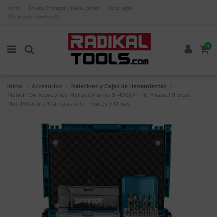
Inicio
Envíos, Entregas y Devoluciones
Aviso legal
Lista de favoritos (
0
)
0
Inicio
Accesorios
Maletines y Cajas de Herramientas
Maletín De Accesorios Makpac Makita B-49884 | 116 Piezas | Brocas
Metal/Madera/Mampostería | Puntas y Útiles