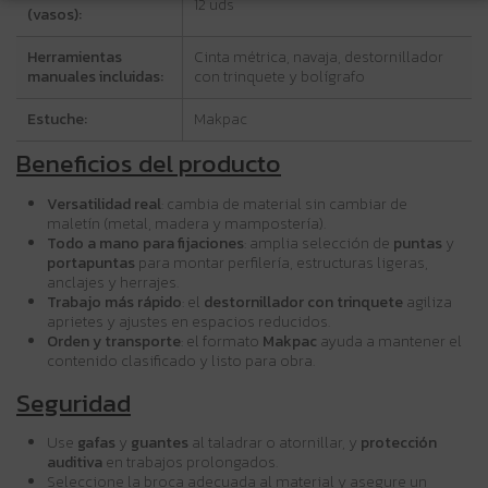
12 uds
(vasos):
Herramientas
Cinta métrica, navaja, destornillador
manuales incluidas:
con trinquete y bolígrafo
Estuche:
Makpac
Beneficios del producto
Versatilidad real
: cambia de material sin cambiar de
maletín (metal, madera y mampostería).
Todo a mano para fijaciones
: amplia selección de
puntas
y
portapuntas
para montar perfilería, estructuras ligeras,
anclajes y herrajes.
Trabajo más rápido
: el
destornillador con trinquete
agiliza
aprietes y ajustes en espacios reducidos.
Orden y transporte
: el formato
Makpac
ayuda a mantener el
contenido clasificado y listo para obra.
Seguridad
Use
gafas
y
guantes
al taladrar o atornillar, y
protección
auditiva
en trabajos prolongados.
Seleccione la broca adecuada al material y asegure un