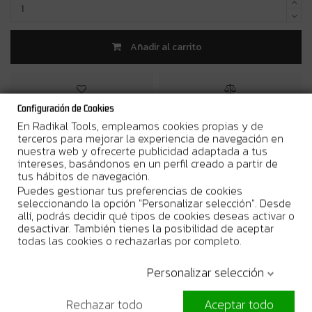
Añadir al carrito
Configuración de Cookies
En Radikal Tools, empleamos cookies propias y de
terceros para mejorar la experiencia de navegación en
¿Por qué comprar en Radikal Tools?
nuestra web y ofrecerte publicidad adaptada a tus
intereses, basándonos en un perfil creado a partir de
Entrega en 24/48h laborables
tus hábitos de navegación.
Puedes gestionar tus preferencias de cookies
Stock real. Envío urgente disponible
seleccionando la opción "Personalizar selección". Desde
allí, podrás decidir qué tipos de cookies deseas activar o
Garantia Oficial del Fabricante
desactivar. También tienes la posibilidad de aceptar
todas las cookies o rechazarlas por completo.
Personalizar selección
Más Información
Rechazar todo
Aceptar todo