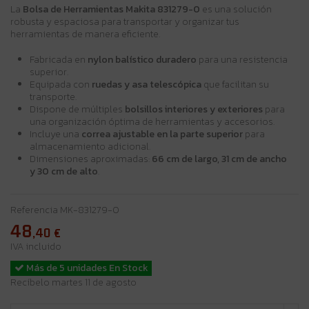
La
Bolsa de Herramientas Makita 831279-0
es una solución
robusta y espaciosa para transportar y organizar tus
herramientas de manera eficiente.
Fabricada en
nylon balístico duradero
para una resistencia
superior.
Equipada con
ruedas y asa telescópica
que facilitan su
transporte.
Dispone de múltiples
bolsillos interiores y exteriores
para
una organización óptima de herramientas y accesorios.
Incluye una
correa ajustable en la parte superior
para
almacenamiento adicional.
Dimensiones aproximadas:
66 cm de largo, 31 cm de ancho
y 30 cm de alto
.
Referencia
MK-831279-0
48
,40
€
IVA incluido
Más de 5 unidades En Stock
Recíbelo martes 11 de agosto