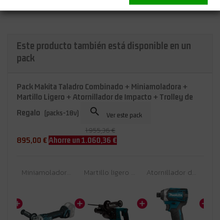
Detalles del producto
Este producto también está disponible en un
pack
Pack Makita Taladro Combinado + Miniamoladora +
Martillo Ligero + Atornillador de Impacto + Trolley de

Regalo
(packs-18v)
Ver este pack
1.955,36 €
895,00 €
Ahorre un 1.060,36 €
Taladro combinado Makita DHP489RTJ | 18V Brushless 73/40 Nm | 2x 5,0Ah + DC18RC + Makpac 2
Miniamoladora Makita DGA504Z - 125 mm - 18V - Motor sin escobillas, arranque suave - Sin batería ni cargador ni m
Martillo ligero Makita DHR263Z - 18V X2, SDS-PLUS, 2,5 J, 26 mm en hormigón - Solo cuerpo (Sin batería ni cargador ni maletín)
Atornillador de impacto 18V Makita DTD154Z - 175 Nm, motor sin escobillas, 3 ajustes - Sin batería ni cargador ni maletín