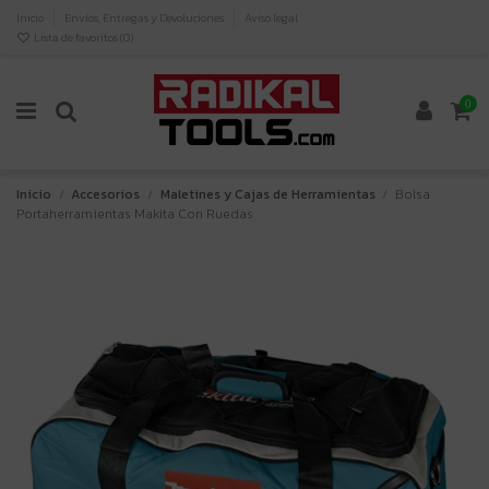
Inicio
Envíos, Entregas y Devoluciones
Aviso legal
Lista de favoritos (
0
)
0
Inicio
Accesorios
Maletines y Cajas de Herramientas
Bolsa
Portaherramientas Makita Con Ruedas