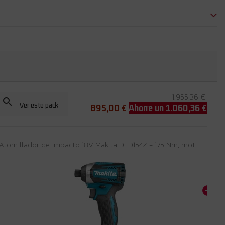
1.955,36 €

Ver este pack
895,00 €
Ahorre un 1.060,36 €
Atornillador de impacto 18V Makita DTD154Z - 175 Nm, motor sin escobillas, 3 ajustes - Sin batería ni cargador ni maletín