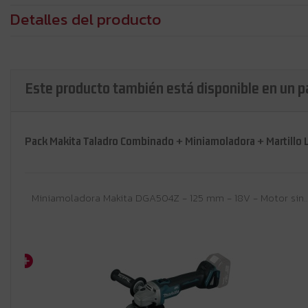
Detalles del producto
Este producto también está disponible en un p
Pack Makita Taladro Combinado + Miniamoladora + Martillo Li
Taladro combinado Makita DHP489RTJ | 18V Brushless 73/40 Nm | 2x 5,0Ah + DC18RC + Makpac 2
Miniamoladora Makita DGA504Z - 125 mm - 18V - Motor sin escobillas, arranque suave -