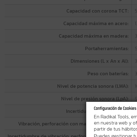
Capacidad con corona TCT:
Capacidad máxima en acero:
Capacidad máxima en madera:
Portaherramientas:
Dimensiones (L x An x Al):
Peso con baterías:
3
Nivel de potencia sonora (LWA):
Nivel de presión sonora (LpA):
Configuración de Cookies
Incertidumbre del ruido (K):
En Radikal Tools, e
en nuestra web y of
Vibración, perforación con martillo en hormigón:
1
partir de tus hábit
Puedes gestionar tu
Incertidumbre de vibración, perforación en hormigón:
1