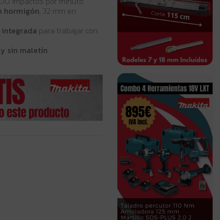
00 impactos por minuto.
n hormigón
, 32 mm en
 integrada
para trabajar con
 y sin maletín
.