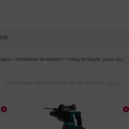
ack
gero + Atornillador de Impacto + Trolley de Regalo
(packs-18v)
 Sin batería ni cargador ni m
Martillo ligero Makita DHR263Z - 18V X2, SDS-PLUS, 2,5 J, 26 mm en hormigón - Solo cuerpo (Sin batería ni cargador ni maletín)