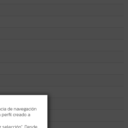
ncia de navegación
perfil creado a
r selección". Desde