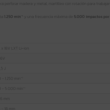
para perforar madera y metal, martilleo con rotación para trabaj
sta
1.250 min⁻¹
y una frecuencia máxima de
5.000 impactos por
 x 18V LXT Li-ion
36V
,5 J
 - 1.250 min⁻¹
0 - 5.000 min⁻¹
26 mm
4 - 18 mm