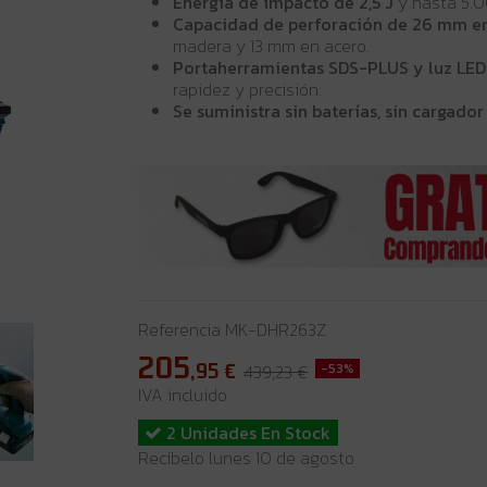
Energía de impacto de 2,5 J
y hasta 5.0
Capacidad de perforación de 26 mm e
madera y 13 mm en acero.
Portaherramientas SDS-PLUS y luz LED
rapidez y precisión.
Se suministra sin baterías, sin cargador
Referencia
MK-DHR263Z
205
,95
€
439,23 €
-53%
IVA incluido
2 Unidades En Stock
Recíbelo lunes 10 de agosto