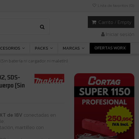
Lista de favoritos (
0
)
Carrito
/
Empty
Iniciar sesión
OFERTAS WORX
CESORIOS
PACKS
MARCAS
Sin batería ni cargador ni maletín)
X2, SDS-
uerpo (Sin
LXT de 18V
conectadas en
le.
otación, martilleo con