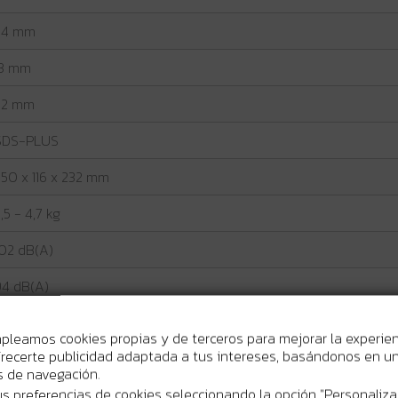
54 mm
13 mm
32 mm
SDS-PLUS
350 x 116 x 232 mm
,5 - 4,7 kg
102 dB(A)
94 dB(A)
3 dB(A)
mpleamos cookies propias y de terceros para mejorar la experie
recerte publicidad adaptada a tus intereses, basándonos en un 
7,6 m/s²
os de navegación.
s preferencias de cookies seleccionando la opción "Personaliza
,8 m/s²