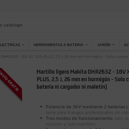
ELECTRICAS
HERRAMIENTAS A BATERIA
JARDÍN
AC
a DHR263Z - 18V X2, SDS-PLUS, 2,5 J, 26 mm en hormigón - Solo cuerpo (
Martillo ligero Makita DHR263Z - 18V 
NVÍO GRATIS
PLUS, 2,5 J, 26 mm en hormigón - Solo c
batería ni cargador ni maletín)
Potencia de 36V mediante 2 baterías 
serie para trabajos profesionales sin cab
Tres modos de funcionamiento
: solo r
rotación y solo martilleo.