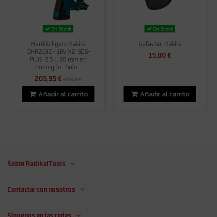
En Stock
En Stock
Martillo ligero Makita
Gafas Sol Makita
DHR263Z - 18V X2, SDS-
15,00 €
PLUS, 2,5 J, 26 mm en
hormigón - Solo...
205,95 €
439,23 €
Añadir al carrito
Añadir al carrito
Sobre RadikalTools
Contactar con nosotros
Síguenos en las redes