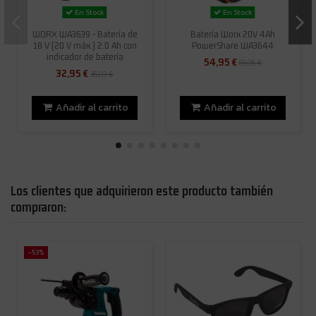
En Stock
En Stock
WORX WA3639 - Batería de
Batería Worx 20V 4Ah
18 V (20 V máx.) 2.0 Ah con
PowerShare WA3644
indicador de batería
54,95 €
65,05 €
32,95 €
35,03 €
Añadir al carrito
Añadir al carrito
Los clientes que adquirieron este producto también
compraron:
-53%