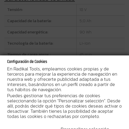
Tensión:
18 V
Capacidad de la batería:
5,0 Ah
Capacidad energética:
90 Wh
Tecnología de la batería:
Li-Ion
Tiempo de carga aprox.:
45 min
Configuración de Cookies
Dimensiones (L x An x Al):
113 x 75 x 62 mm
En Radikal Tools, empleamos cookies propias y de
terceros para mejorar la experiencia de navegación en
Peso neto:
0,63 kg
nuestra web y ofrecerte publicidad adaptada a tus
intereses, basándonos en un perfil creado a partir de
tus hábitos de navegación.
Beneficios del producto
Puedes gestionar tus preferencias de cookies
seleccionando la opción "Personalizar selección". Desde
Alta autonomía
para trabajos continuados con
allí, podrás decidir qué tipos de cookies deseas activar o
herramientas Makita LXT 18V.
desactivar. También tienes la posibilidad de aceptar
Indicador de nivel de carga
para gestionar mejor los
todas las cookies o rechazarlas por completo.
tiempos de trabajo y recarga.
Carga rápida
con cargador compatible Makita para reducir