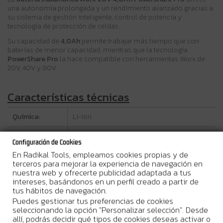
una autonomía prolongada y un rendimiento avanzado gracias a
su sistema de gestión inteligente, control de potencia y
tecnología de protección de celdas.
Su capacidad de
4,0Ah
permite trabajar más tiempo que con
baterías de menor capacidad, mientras que la tecnología
PowerShare Pro
la hace compatible con herramientas Worx de
20V, 40V y 80V.
Características técnicas
Química:
Li-Ion
Voltaje
20V Max
Configuración de Cookies
nominal:
En Radikal Tools, empleamos cookies propias y de
terceros para mejorar la experiencia de navegación en
Capacidad:
4,0Ah
nuestra web y ofrecerte publicidad adaptada a tus
intereses, basándonos en un perfil creado a partir de
Peso aprox.:
0,65-0,67 kg
tus hábitos de navegación.
Puedes gestionar tus preferencias de cookies
Dimensiones:
116 x 75 x 67 mm
seleccionando la opción "Personalizar selección". Desde
allí, podrás decidir qué tipos de cookies deseas activar o
Indicador de