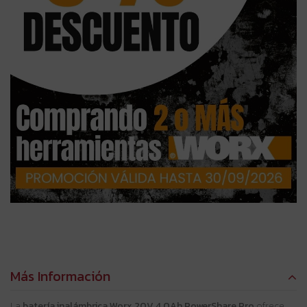
Más Información
La
batería inalámbrica Worx 20V 4,0Ah PowerShare Pro
ofrece