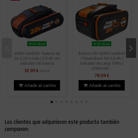
En Stock
En Stock
WORX WA3639 - Batería de
Batería 20V WORX WA3645
18 V (20 V máx.) 2.0 Ah con
| PowerShare Pro 5,0 Ah |
indicador de batería
indicador de carga | BMS |
protección...
32,95 €
35,03 €
78,59 €
Añadir al carrito
Añadir al carrito
Los clientes que adquirieron este producto también
compraron: