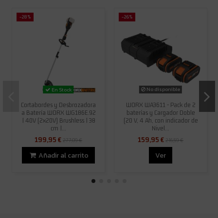
-28%
-26%
No disponible
En Stock
Cortabordes y Desbrozadora
WORX WA3611 - Pack de 2
a Batería WORX WG186E.92
baterías y Cargador Doble
| 40V (2x20V) Brushless | 38
(20 V, 4 Ah, con indicador de
cm |...
Nivel...
199,95 €
159,95 €
277,09 €
216,59 €
Añadir al carrito
Ver