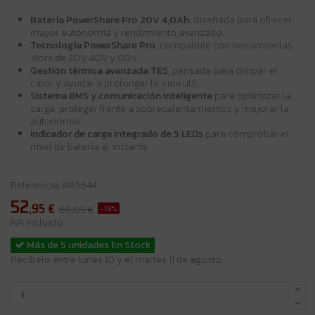
Batería PowerShare Pro 20V 4,0Ah
, diseñada para ofrecer
mayor autonomía y rendimiento avanzado.
Tecnología PowerShare Pro
, compatible con herramientas
Worx de 20V, 40V y 80V.
Gestión térmica avanzada TES
, pensada para disipar el
calor y ayudar a prolongar la vida útil.
Sistema BMS y comunicación inteligente
para optimizar la
carga, proteger frente a sobrecalentamientos y mejorar la
autonomía.
Indicador de carga integrado de 5 LEDs
para comprobar el
nivel de batería al instante.
Referencia
WA3644
52
,95
€
-19%
65,05 €
IVA incluido
Más de 5 unidades En Stock
Recíbelo entre lunes 10 y el martes 11 de agosto