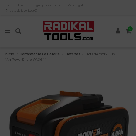
Inicio
Envíos, Entregas y Devoluciones
Aviso legal
Lista de favoritos (
0
)
0
Inicio
Herramientas a Bateria
Baterias
Batería Worx 20V
4Ah PowerShare WA3644