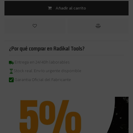
Añadir al carrito
¿Por qué comprar en Radikal Tools?
Entrega en 24/48h laborables
Stock real. Envío urgente disponible
Garantia Oficial del Fabricante