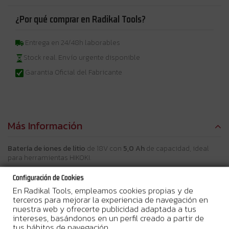
¿Por qué comprar en Radikal Tools?
Entrega en 24/48h laborables
Stock real. Envío urgente disponible
Garantia Oficial del Fabricante
Más Información
Batería de iones de litio
de 18V con
5,0 Ah
de capacidad, ideal
para herramientas HIKOKI.
Indicador LED de carga
que facilita el control del estado de la
Configuración de Cookies
batería.
En Radikal Tools, empleamos cookies propias y de
Carga rápida
que minimiza los tiempos de inactividad,
terceros para mejorar la experiencia de navegación en
permitiendo mayor productividad.
nuestra web y ofrecerte publicidad adaptada a tus
intereses, basándonos en un perfil creado a partir de
tus hábitos de navegación.