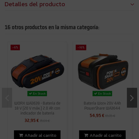
Detalles del producto
16 otros productos en la misma categoría:
-6%
-16%
En Stock
En Stock
WORX WA3639 - Batería de
Batería Worx 20V 4Ah
18 V (20 V máx.) 2.0 Ah con
PowerShare WA3644
indicador de batería
54,95 €
65,05 €
32,95 €
35,03 €
Añadir al carrito
Añadir al carrito