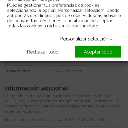
Características técnicas
Puedes gestionar tus preferencias de cookies
seleccionando la opción "Personalizar selección". Desde
allí, podrás decidir qué tipos de cookies deseas activar o
Voltaje:
18V
desactivar. También tienes la posibilidad de aceptar
todas las cookies o rechazarlas por completo.
Capacidad:
5,0 Ah
Tipo de batería:
Iones de litio
Personalizar selección
Tiempo de carga:
Aproximadamente 32 minutos
Rechazar todo
Aceptar todo
Peso:
650 g
Dimensiones:
116 x 76 x 69 mm
Información adicional
Compatible con una amplia gama de herramientas de 18V de
HIKOKI, lo que la convierte en una opción versátil y eficiente. Su
diseño compacto y ligero la hace ideal para trabajos en altura o
espacios reducidos.
No compatible con herramientas HIKOKI MultiVolt de 36V.