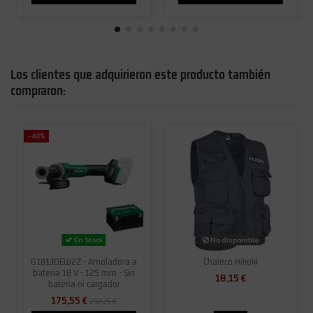
Los clientes que adquirieron este producto también
compraron:
-40%
No disponible
En Stock
G1813DEW2Z - Amoladora a
Chaleco Hikoki
bateria 18 V - 125 mm - Sin
18,15 €
bateria ni cargador
175,55 €
292,25 €