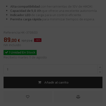
Alta compatibilidad
con herramientas de 18V de HIKOKI.
Capacidad de 5,0 Ah
que ofrece una excelente autonomía.
Indicador LED
de carga para un control eficiente.
Permite carga rápida
para minimizar tiempos de espera.
Referencia
HK-378683
89
,00
€
-55%
197,23 €
IVA incluido
1 Unidad En Stock
Recíbelo martes 11 de agosto
Añadir al carrito