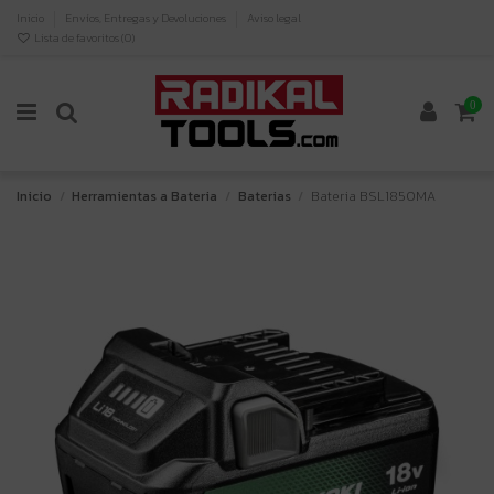
Inicio
Envíos, Entregas y Devoluciones
Aviso legal
Lista de favoritos (
0
)
0
Inicio
Herramientas a Bateria
Baterias
Bateria BSL1850MA