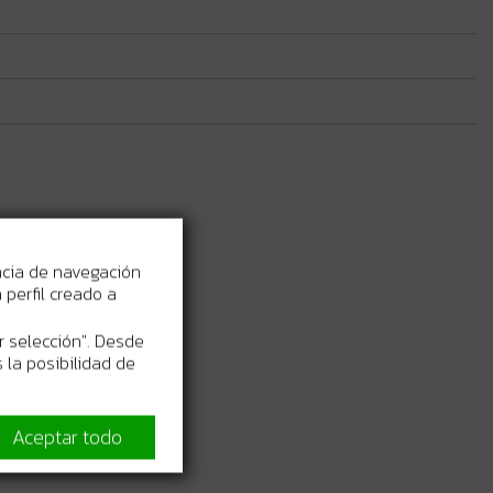
 compatibles.
 útil.
ncia de navegación
.
perfil creado a
r selección". Desde
 la posibilidad de
Aceptar todo