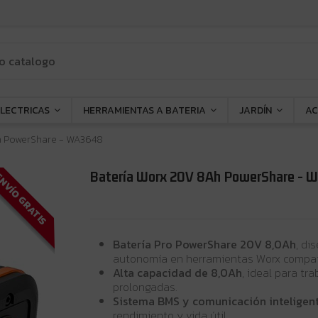
ELECTRICAS
HERRAMIENTAS A BATERIA
JARDÍN
AC
h PowerShare - WA3648
Batería Worx 20V 8Ah PowerShare -
NVÍO GRATIS
Batería Pro PowerShare 20V 8,0Ah
, di
autonomía en herramientas Worx compat
Alta capacidad de 8,0Ah
, ideal para tr
prolongadas.
Sistema BMS y comunicación inteligen
rendimiento y vida útil.