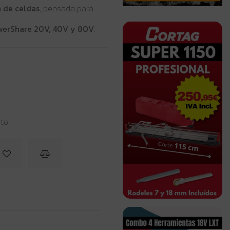
n de celdas
, pensada para
werShare 20V, 40V y 80V
.
sto