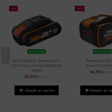
-6%
-16%
En Stock
En Stock
WORX WA3639 - Batería de 18 V
Batería Worx 20V
(20 V máx.) 2.0 Ah con indicador de
PowerShare WA
batería
54,95 €
65,05
32,95 €
35,03 €
Añadir al carrito
Añadir al ca