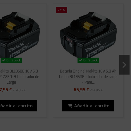
-75%
En Stock
En Stock
Makita BL1850B 18V 5,0
Batería Original Makita 18V 5,0 Ah
197280-8 | Indicador de
Li-Ion BL1850B - Indicador de carga
Carga
- Para...
7,95 €
65,95 €
260,15 €
260,15 €
ñadir al carrito
Añadir al carrito