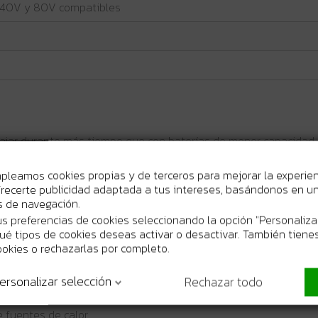
 40V y 80V compatibles
ajar durante más tiempo que con baterías de menor capacidad.
tá pensada para ofrecer potencia y eficiencia en herramientas
eligente ayudan a optimizar la potencia, la autonomía y la vida
mpleamos cookies propias y de terceros para mejorar la experie
ye a mantener un rendimiento estable durante trabajos exigentes
recerte publicidad adaptada a tus intereses, basándonos en un 
e al sobrecalentamiento.
os de navegación.
rramientas Worx compatibles de 20V, 40V y 80V.
s preferencias de cookies seleccionando la opción "Personaliza
 qué tipos de cookies deseas activar o desactivar. También tienes
ookies o rechazarlas por completo.
ersonalizar selección
Rechazar todo
dores Worx PowerShare compatibles.
terioro.
e fuentes de calor.