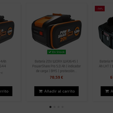
-74%
En Stock
 4Ah
Batería 20V WORX WA3645 |
Batería 
3644
PowerShare Pro 5,0 Ah | indicador
Ah LXT | 
de carga | BMS | protección...
 €
78,59 €
6
rrito
Añadir al carrito
A