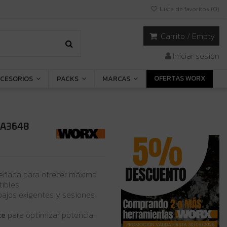
Lista de favoritos (
0
)
Carrito
/
Empty
Iniciar sesión
OFERTAS WORX
CESORIOS
PACKS
MARCAS
 WA3648
señada para ofrecer máxima
ibles.
abajos exigentes y sesiones
te
para optimizar potencia,