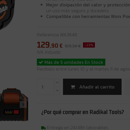
Mejor disipación del calor y protecció
un uso más seguro y duradero.
Compatible con herramientas Worx Po
Referencia
WA3648
129
,90
€
169,34 €
-23%
IVA incluido
Más de 5 unidades En Stock
Recíbelo entre lunes 10 y el martes 11 de ago
Añadir al carrito
¿Por qué comprar en Radikal Tools?
Entrega en 24/48h laborables