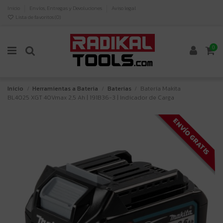
Inicio
Envíos, Entregas y Devoluciones
Aviso legal
Lista de favoritos (
0
)
0
Inicio
Herramientas a Bateria
Baterias
Batería Makita
BL4025 XGT 40Vmax 2,5 Ah | 191B36-3 | Indicador de Carga
ENVÍO GRATIS