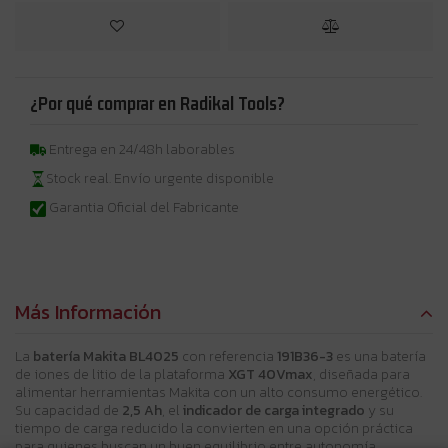
¿Por qué comprar en Radikal Tools?
Entrega en 24/48h laborables
Stock real. Envío urgente disponible
Garantia Oficial del Fabricante
Más Información
La
batería Makita BL4025
con referencia
191B36-3
es una batería
de iones de litio de la plataforma
XGT 40Vmax
, diseñada para
alimentar herramientas Makita con un alto consumo energético.
Su capacidad de
2,5 Ah
, el
indicador de carga integrado
y su
tiempo de carga reducido la convierten en una opción práctica
para quienes buscan un buen equilibrio entre autonomía,