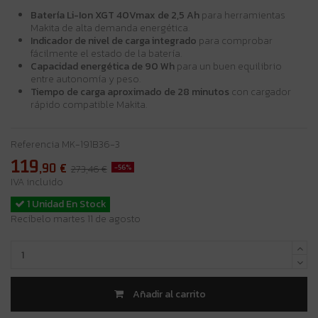
Batería Li-Ion XGT 40Vmax de 2,5 Ah
para herramientas
Makita de alta demanda energética.
Indicador de nivel de carga integrado
para comprobar
fácilmente el estado de la batería.
Capacidad energética de 90 Wh
para un buen equilibrio
entre autonomía y peso.
Tiempo de carga aproximado de 28 minutos
con cargador
rápido compatible Makita.
Referencia
MK-191B36-3
119
,90
€
-56%
273,46 €
IVA incluido
1 Unidad En Stock
Recíbelo martes 11 de agosto
Añadir al carrito