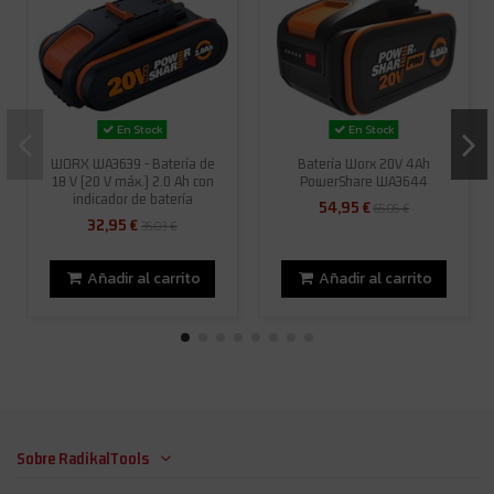
En Stock
En Stock
WORX WA3639 - Batería de
Batería Worx 20V 4Ah
18 V (20 V máx.) 2.0 Ah con
PowerShare WA3644
indicador de batería
54,95 €
65,05 €
32,95 €
35,03 €
Añadir al carrito
Añadir al carrito
Sobre RadikalTools