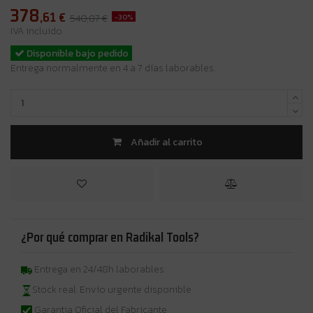
378
,61
€
-30%
540,87 €
IVA incluido
Disponible bajo pedido
Entrega normalmente en 4 a 7 días laborables.
Añadir al carrito
¿Por qué comprar en Radikal Tools?
Entrega en 24/48h laborables
Stock real. Envío urgente disponible
Garantia Oficial del Fabricante