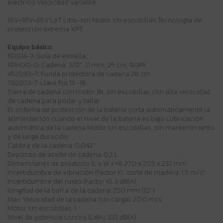
eléctrico Velocidad variable
18V+18V=36V LXT Litio-Ion Motor sin escobillas Tecnología de
protección extrema XPT
Equipo básico
191G14-3: Guía de estrella,
191H00-0: Cadena, 3/8", 1,1 mm, 25 cm, 90PX
452093-7: Funda protectora de cadena 28 cm.
782023-7: Llave fija 13 -16
Sierra de cadena con motor BL sin escobillas con alta velocidad
de cadena para podar y tallar
El sistema de protección de la batería corta automáticamente la
alimentación cuando el nivel de la batería es bajo Lubricación
automática de la cadena Motor sin escobillas, sin mantenimiento
y de larga duración
Calibre de la cadena: 0,043 "
Depósito de aceite de cadena: 0,2 L
Dimensiones de producto (L x W x H): 270 x 205 x 232 mm
Incertidumbre de vibración (Factor K), corte de madera: 1,5 m/s²
Incertidumbre del ruido (Factor K): 3 dB(A)
longitud de la barra de la cadena: 250 mm (10")
Max. Velocidad de la cadena (sin carga): 20,0 m/s
Motor sin escobillas: 1
Nivel de potencia sonora (LWA): 103 dB(A)