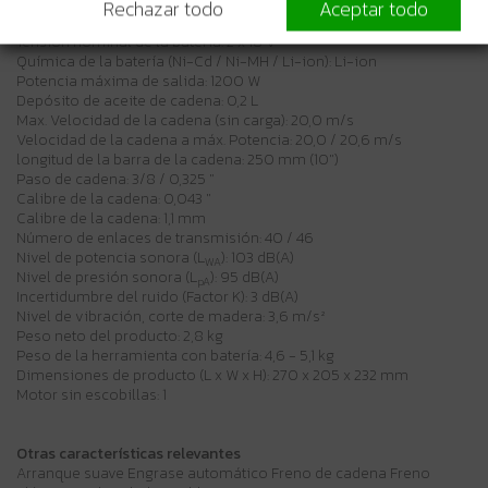
Incertidumbre de vibración (Factor K), corte de madera: 1,5 m/s²
Rechazar todo
Aceptar todo
Tensión LXT: 1
Tensión nominal de la batería: 2 x 18 V
Química de la batería (Ni-Cd / Ni-MH / Li-ion): Li-ion
Potencia máxima de salida: 1200 W
Depósito de aceite de cadena: 0,2 L
Max. Velocidad de la cadena (sin carga): 20,0 m/s
Velocidad de la cadena a máx. Potencia: 20,0 / 20,6 m/s
longitud de la barra de la cadena: 250 mm (10")
Paso de cadena: 3/8 / 0,325 "
Calibre de la cadena: 0,043 "
Calibre de la cadena: 1,1 mm
Número de enlaces de transmisión: 40 / 46
Nivel de potencia sonora (L
): 103 dB(A)
WA
Nivel de presión sonora (L
): 95 dB(A)
pA
Incertidumbre del ruido (Factor K): 3 dB(A)
Nivel de vibración, corte de madera: 3,6 m/s²
Peso neto del producto: 2,8 kg
Peso de la herramienta con batería: 4,6 - 5,1 kg
Dimensiones de producto (L x W x H): 270 x 205 x 232 mm
Motor sin escobillas: 1
Otras características relevantes
Arranque suave Engrase automático Freno de cadena Freno