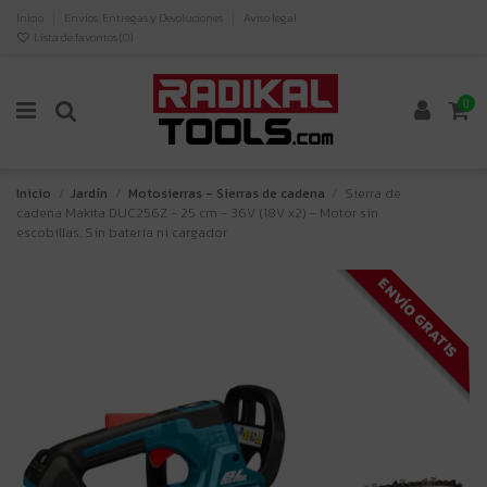
Inicio
Envíos, Entregas y Devoluciones
Aviso legal
Lista de favoritos (
0
)
0
Inicio
Jardín
Motosierras - Sierras de cadena
Sierra de
cadena Makita DUC256Z - 25 cm - 36V (18V x2) - Motor sin
escobillas, Sin batería ni cargador
ENVÍO GRATIS