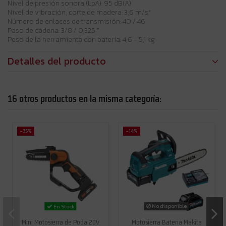
Nivel de presión sonora (LpA): 95 dB(A)
Nivel de vibración, corte de madera: 3,6 m/s²
Número de enlaces de transmisión: 40 / 46
Paso de cadena: 3/8 / 0,325 "
Peso de la herramienta con batería: 4,6 - 5,1 kg
Detalles del producto
16 otros productos en la misma categoría:
-35%
-14%
No disponible
En Stock
Mini Motosierra de Poda 20V
Motosierra Bateria Makita