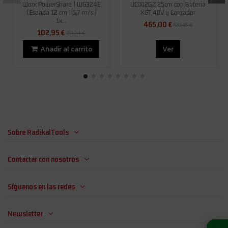
Worx PowerShare | WG324E
UC002GZ 25cm con Bateria
| Espada 12 cm | 6,7 m/s |
XGT 40V y Cargador
1x...
465,00 €
539,45 €
102,95 €
157,24 €
Añadir al carrito
Ver
Sobre RadikalTools
Contactar con nosotros
Síguenos en las redes
Newsletter