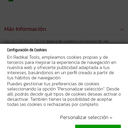
Más Información
18V x2 • 20 m/s • 25 cm
Sierra de cadena con motor BL sin
escobillas con alta velocidad de cadena para podar y tallar
Configuración de Cookies
En Radikal Tools, empleamos cookies propias y de
Descripción
terceros para mejorar la experiencia de navegación en
Potente sierra sin cable con motor sin escobillas y velocidad de
nuestra web y ofrecerte publicidad adaptada a tus
cadena de 20 m/s. Potencia extra para hasta 60 s está disponible
intereses, basándonos en un perfil creado a partir de
para cortar ramas gruesas. Equipada con brida de 10". Versión del
tus hábitos de navegación.
cuerpo sin batería y cargador.
Puedes gestionar tus preferencias de cookies
Beneficios del usuario
seleccionando la opción "Personalizar selección". Desde
El sistema de protección de la batería corta automáticamente la
allí, podrás decidir qué tipos de cookies deseas activar o
alimentación cuando el nivel de la batería es bajo
desactivar. También tienes la posibilidad de aceptar
Lubricación automática de la cadena
todas las cookies o rechazarlas por completo.
Motor sin escobillas, sin mantenimiento y de larga duración
Personalizar selección
Especificaciones técnicas