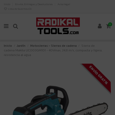
Inicio
Envíos, Entregas y Devoluciones
Aviso legal
Lista de favoritos (
0
)
0
Inicio
Jardín
Motosierras - Sierras de cadena
Sierra de
cadena Makita UC003GM101 - 40Vmax, 24,8 m/s, compacta y ligera,
resistencia al agua
ENVÍO GRATIS