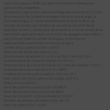
Sierra de cadena XGT® con alta velocidad de cadena para
aplicaciones exigentes.
Compacta y ligera para reducir la fatiga del operador El circuito
de protección de la batería protege contra la sobrecarga, la
sobredescarga y el sobrecalentamiento. El gran orificio de
llenado de aceite con ventana de visualización permite al
operador añadir y comprobar fácilmente el nivel de aceite de la
barra Interruptor principal con función de apagado automático
para ahorrar batería y evitar arranques involuntarios
WetGuard/IPX4; excelente resistencia al agua
Calibre de la cadena: 0,043 / 0,050 "
Depósito de aceite de cadena: 0,2 L
Dimensiones de producto (L x W x H): 266 x 194 x 227 mm
Incertidumbre de vibración (Factor K): 1,5 m/s²
Incertidumbre de vibración (Factor K), corte de madera: 1,5 m/s²
Incertidumbre del ruido (Factor K): 3 dB(A)
longitud de la barra de la cadena: 300 mm (12")
Max. Velocidad de la cadena (sin carga): 24,8 m/s
Motor sin escobillas: 1
Nivel de potencia sonora (LWA): 101 dB(A)
Nivel de presión sonora (LpA): 93 dB(A)
Nivel de vibración, corte de madera: 5,0 m/s²
Número de enlaces de transmisión: 46 / 51
Paso de cadena: 3/8 / 0,325 "