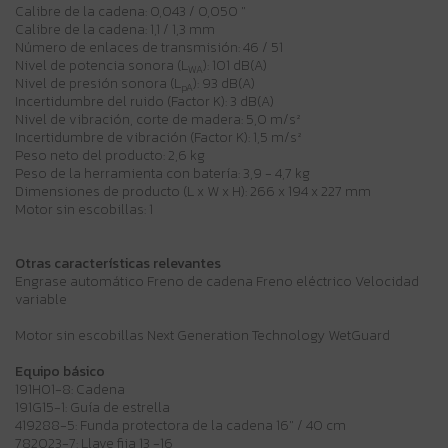
Calibre de la cadena: 0,043 / 0,050 "
Calibre de la cadena: 1,1 / 1,3 mm
Número de enlaces de transmisión: 46 / 51
Nivel de potencia sonora (L
): 101 dB(A)
WA
Nivel de presión sonora (L
): 93 dB(A)
pA
Incertidumbre del ruido (Factor K): 3 dB(A)
Nivel de vibración, corte de madera: 5,0 m/s²
Incertidumbre de vibración (Factor K): 1,5 m/s²
Peso neto del producto: 2,6 kg
Peso de la herramienta con batería: 3,9 - 4,7 kg
Dimensiones de producto (L x W x H): 266 x 194 x 227 mm
Motor sin escobillas: 1
Otras características relevantes
Engrase automático Freno de cadena Freno eléctrico Velocidad
variable
Motor sin escobillas Next Generation Technology WetGuard
Equipo básico
191H01-8: Cadena
191G15-1: Guía de estrella
419288-5: Funda protectora de la cadena 16" / 40 cm
782023-7: Llave fija 13 -16