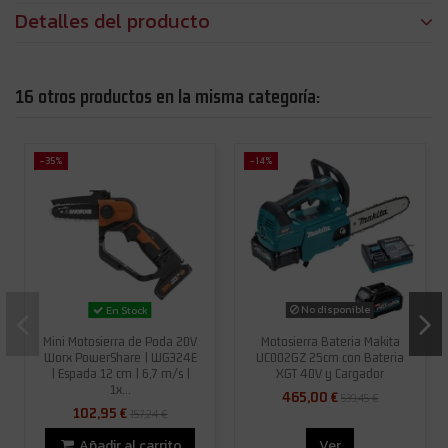
Detalles del producto
16 otros productos en la misma categoría:
-35%
-14%
No disponible
En Stock
Mini Motosierra de Poda 20V
Motosierra Bateria Makita
Worx PowerShare | WG324E
UC002GZ 25cm con Bateria
| Espada 12 cm | 6,7 m/s |
XGT 40V y Cargador
1x...
465,00 €
539,45 €
102,95 €
157,24 €
Añadir al carrito
Ver