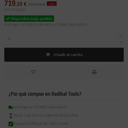
719
,10
€
-30%
1.027,29 €
IVA incluido
Disponible bajo pedido
Entrega normalmente en 4 a 7 días laborables.
Añadir al carrito
¿Por qué comprar en Radikal Tools?
Entrega en 24/48h laborables
Stock real. Envío urgente disponible
Garantia Oficial del Fabricante