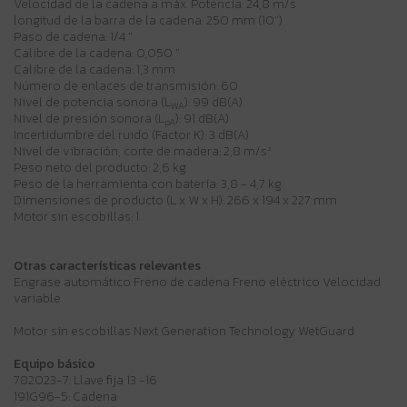
Velocidad de la cadena a máx. Potencia: 24,8 m/s
longitud de la barra de la cadena: 250 mm (10")
Paso de cadena: 1/4 "
Calibre de la cadena: 0,050 "
Calibre de la cadena: 1,3 mm
Número de enlaces de transmisión: 60
Nivel de potencia sonora (L
): 99 dB(A)
WA
Nivel de presión sonora (L
): 91 dB(A)
pA
Incertidumbre del ruido (Factor K): 3 dB(A)
Nivel de vibración, corte de madera: 2,8 m/s²
Peso neto del producto: 2,6 kg
Peso de la herramienta con batería: 3,8 - 4,7 kg
Dimensiones de producto (L x W x H): 266 x 194 x 227 mm
Motor sin escobillas: 1
Otras características relevantes
Engrase automático Freno de cadena Freno eléctrico Velocidad
variable
Motor sin escobillas Next Generation Technology WetGuard
Equipo básico
782023-7: Llave fija 13 -16
191G96-5: Cadena