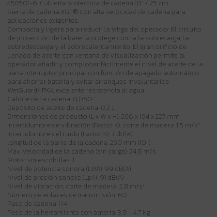
458501-6: Cubierta protectora de cadena 10" / 25 cm.
Sierra de cadena XGT® con alta velocidad de cadena para
aplicaciones exigentes.
Compacta y ligera para reducir la fatiga del operador El circuito
de protección de la batería protege contra la sobrecarga, la
sobredescarga y el sobrecalentamiento. El gran orificio de
llenado de aceite con ventana de visualización permite al
operador añadir y comprobar fácilmente el nivel de aceite de la
barra Interruptor principal con función de apagado automático
para ahorrar batería y evitar arranques involuntarios
WetGuard/IPX4; excelente resistencia al agua
Calibre de la cadena: 0,050 "
Depósito de aceite de cadena: 0,2 L
Dimensiones de producto (L x W x H): 266 x 194 x 227 mm
Incertidumbre de vibración (Factor K), corte de madera: 1,5 m/s²
Incertidumbre del ruido (Factor K): 3 dB(A)
longitud de la barra de la cadena: 250 mm (10")
Max. Velocidad de la cadena (sin carga): 24,8 m/s
Motor sin escobillas: 1
Nivel de potencia sonora (LWA): 99 dB(A)
Nivel de presión sonora (LpA): 91 dB(A)
Nivel de vibración, corte de madera: 2,8 m/s²
Número de enlaces de transmisión: 60
Paso de cadena: 1/4 "
Peso de la herramienta con batería: 3,8 - 4,7 kg