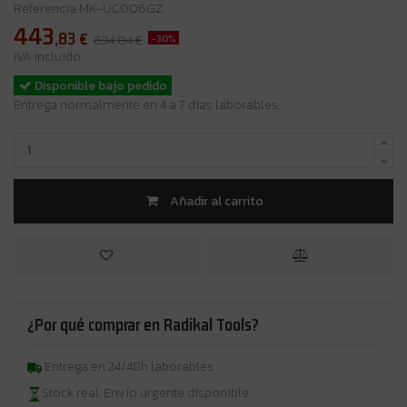
Referencia
MK-UC006GZ
443
,83
€
-30%
634,04 €
IVA incluido
Disponible bajo pedido
Entrega normalmente en 4 a 7 días laborables.
Añadir al carrito
¿Por qué comprar en Radikal Tools?
Entrega en 24/48h laborables
Stock real. Envío urgente disponible