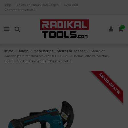
Inicio
Envíos, Entregas y Devoluciones
Aviso legal
Lista de favoritos (
0
)
0
Inicio
Jardín
Motosierras - Sierras de cadena
Sierra de
cadena para madera Makita UC006GZ - 40Vmax, alta velocidad,
ligera - Sin batería ni cargador ni maletín
ENVÍO GRATIS