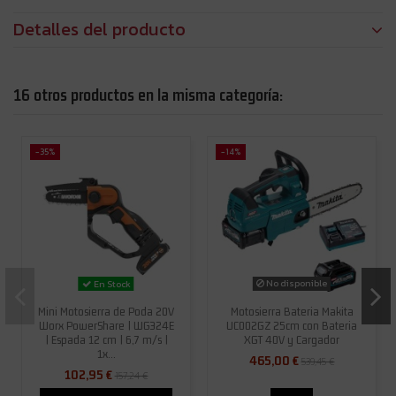
Detalles del producto
16 otros productos en la misma categoría:
-35%
-14%
No disponible
En Stock
Mini Motosierra de Poda 20V
Motosierra Bateria Makita
Worx PowerShare | WG324E
UC002GZ 25cm con Bateria
| Espada 12 cm | 6,7 m/s |
XGT 40V y Cargador
1x...
465,00 €
539,45 €
102,95 €
157,24 €